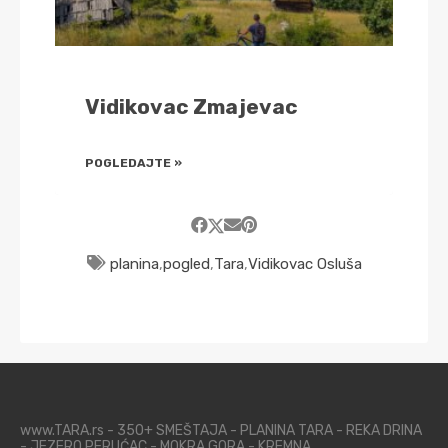
Vidikovac Zmajevac
POGLEDAJTE »
planina
,
pogled
,
Tara
,
Vidikovac Osluša
www.TARA.rs - 350+ SMEŠTAJA - PLANINA TARA - REKA DRINA
- JEZERO PERUĆAC - MOKRA GORA - KREMNA