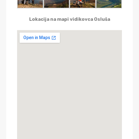
Lokacija na mapi vidikovca Osluša