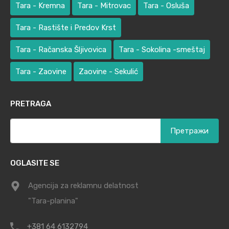
Tara - Kremna
Tara - Mitrovac
Tara - Osluša
Tara - Rastište i Predov Krst
Tara - Račanska Šljivovica
Tara - Sokolina -smeštaj
Tara - Zaovine
Zaovine - Sekulić
PRETRAGA
OGLASITE SE
Agencija za reklamnu delatnost
"Tara-planina"
+381 64 6132794