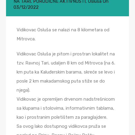
NA TARI
,
PORODIČNE AKTIVNOSTI
,
Osluša
On
03/12/2022
Vidikovac Osluša se nalazi na 8 kilometara od
Mitrovca.
Vidikovac Osluša je pitom i prostran lokalitet na
tzv. Ravnoj Tari, udaljen 8 km od Mitrovca (na 6.
km puta ka Kaluđerskim barama, skreće se levo i
posle 2 km makadamskog puta stiže se do
njega).
Vidikovac je opremljen drvenom nadstrešnicom
sa klupama i stolovima, informativnim tablama,
kao i prostranim poletištem za paraglajdere.
Sa ovog lako dostupnog vidikovca pruža se