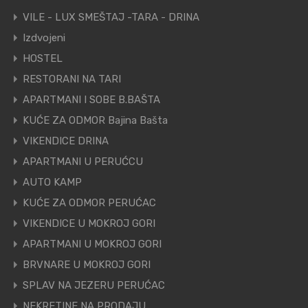
VILE - LUX SMEŠTAJ -TARA - DRINA
Izdvojeni
HOSTEL
RESTORANI NA TARI
APARTMANI I SOBE B.BAŠTA
KUĆE ZA ODMOR Bajina Bašta
VIKENDICE DRINA
APARTMANI U PERUĆCU
AUTO KAMP
KUĆE ZA ODMOR PERUĆAC
VIKENDICE U MOKROJ GORI
APARTMANI U MOKROJ GORI
BRVNARE U MOKROJ GORI
SPLAV NA JEZERU PERUĆAC
NEKRETINE NA PRODAJU