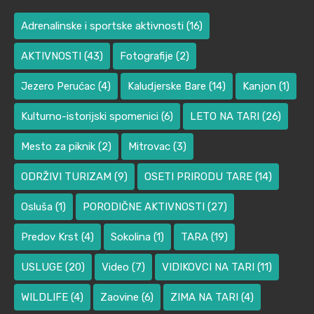
Adrenalinske i sportske aktivnosti
(16)
AKTIVNOSTI
(43)
Fotografije
(2)
Jezero Perućac
(4)
Kaludjerske Bare
(14)
Kanjon
(1)
Kulturno-istorijski spomenici
(6)
LETO NA TARI
(26)
Mesto za piknik
(2)
Mitrovac
(3)
ODRŽIVI TURIZAM
(9)
OSETI PRIRODU TARE
(14)
Osluša
(1)
PORODIČNE AKTIVNOSTI
(27)
Predov Krst
(4)
Sokolina
(1)
TARA
(19)
USLUGE
(20)
Video
(7)
VIDIKOVCI NA TARI
(11)
WILDLIFE
(4)
Zaovine
(6)
ZIMA NA TARI
(4)