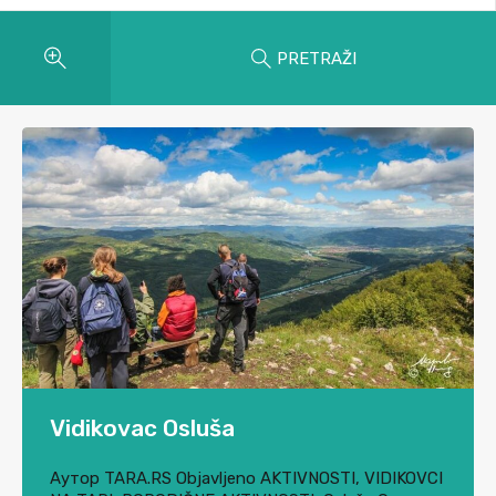
PRETRAŽI
Vidikovac Osluša
Аутор
TARA.RS
Objavljeno
AKTIVNOSTI
,
VIDIKOVCI