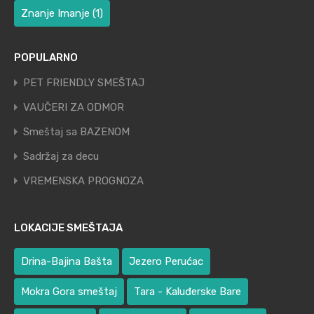
Znanje Imanje
(1)
POPULARNO
PET FRIENDLY SMEŠTAJ
VAUČERI ZA ODMOR
Smeštaj sa BAZENOM
Sadržaj za decu
VREMENSKA PROGNOZA
LOKACIJE SMEŠTAJA
Drina-Bajina Bašta
Jezero Perućac
Mokra Gora smeštaj
Tara - Kaluđerske Bare