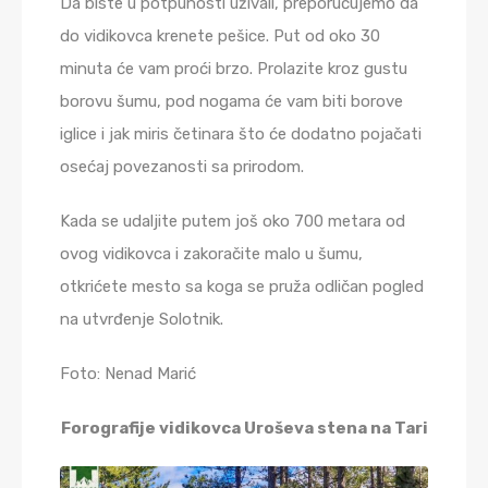
Da biste u potpunosti uživali, preporučujemo da
do vidikovca krenete pešice. Put od oko 30
minuta će vam proći brzo. Prolazite kroz gustu
borovu šumu, pod nogama će vam biti borove
iglice i jak miris četinara što će dodatno pojačati
osećaj povezanosti sa prirodom.
Kada se udaljite putem još oko 700 metara od
ovog vidikovca i zakoračite malo u šumu,
otkrićete mesto sa koga se pruža odličan pogled
na utvrđenje Solotnik.
Foto: Nenad Marić
Forografije vidikovca Uroševa stena na Tari