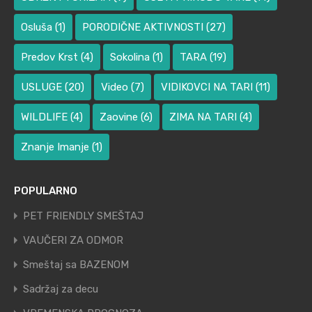
Osluša
(1)
PORODIČNE AKTIVNOSTI
(27)
Predov Krst
(4)
Sokolina
(1)
TARA
(19)
USLUGE
(20)
Video
(7)
VIDIKOVCI NA TARI
(11)
WILDLIFE
(4)
Zaovine
(6)
ZIMA NA TARI
(4)
Znanje Imanje
(1)
POPULARNO
PET FRIENDLY SMEŠTAJ
VAUČERI ZA ODMOR
Smeštaj sa BAZENOM
Sadržaj za decu