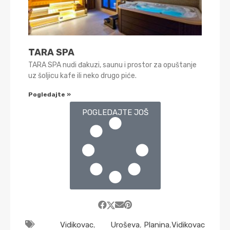
TARA SPA
TARA SPA nudi đakuzi, saunu i prostor za opuštanje
uz šoljicu kafe ili neko drugo piće.
Pogledajte »
POGLEDAJTE JOŠ
Vidikovac
,
Uroševa
,
Planina
,
Vidikovac