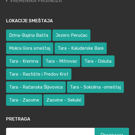
VREMENSKA PROGNOZA
LOKACIJE SMEŠTAJA
Drina-Bajina Bašta
Jezero Perućac
Mokra Gora smeštaj
Tara - Kaluđerske Bare
Tara - Kremna
Tara - Mitrovac
Tara - Osluša
Tara - Rastište i Predov Krst
Tara - Račanska Šljivovica
Tara - Sokolina -smeštaj
Tara - Zaovine
Zaovine - Sekulić
PRETRAGA