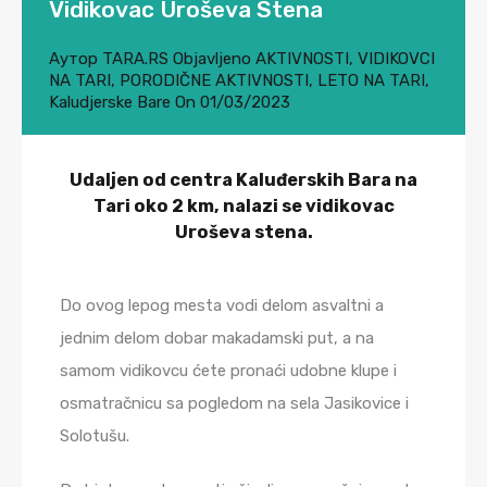
Vidikovac Uroševa Stena
Аутор
TARA.RS
Objavljeno
AKTIVNOSTI
,
VIDIKOVCI
NA TARI
,
PORODIČNE AKTIVNOSTI
,
LETO NA TARI
,
Kaludjerske Bare
On
01/03/2023
Udaljen od centra Kaluđerskih Bara na
Tari oko 2 km, nalazi se vidikovac
Uroševa stena.
Do ovog lepog mesta vodi delom asvaltni a
jednim delom dobar makadamski put, a na
samom vidikovcu ćete pronaći udobne klupe i
osmatračnicu sa pogledom na sela Jasikovice i
Solotušu.