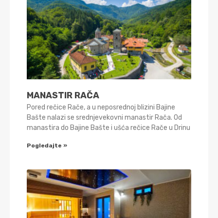
MANASTIR RAČA
Pored rečice Rače, a u neposrednoj blizini Bajine
Bašte nalazi se srednjevekovni manastir Rača. Od
manastira do Bajine Bašte i ušća rečice Rače u Drinu
Pogledajte »