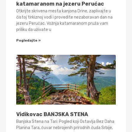
katamaranom na jezeru Perućac
Otkrijte skrivena mesta kanjona Drine, zaplivajte u
čistoj tirkiznoj vodi i provedite nezaboravan dan na
jezeru Perućac. Vožnja katamaranom pruža vam
priliku da uživate u
Pogledajte »
Vidikovac BANJSKA STENA
Banjska Stena na Tari: Pogled koji Ostavlja Bez Daha
Planina Tara, čuvar nebrojenih prirodnih čuda Srbije,