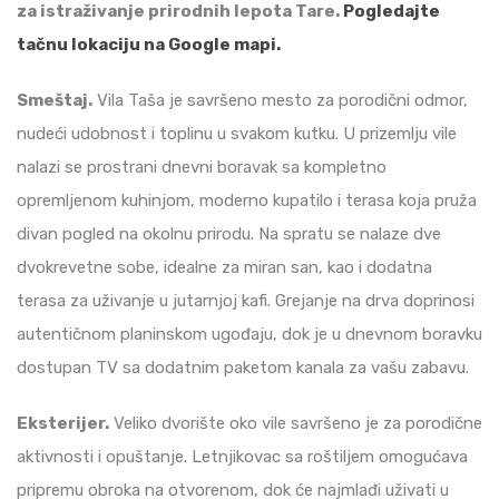
za istraživanje prirodnih lepota Tare.
Pogledajte
tačnu lokaciju na Google mapi.
Smeštaj.
Vila Taša je savršeno mesto za porodični odmor,
nudeći udobnost i toplinu u svakom kutku. U prizemlju vile
nalazi se prostrani dnevni boravak sa kompletno
opremljenom kuhinjom, moderno kupatilo i terasa koja pruža
divan pogled na okolnu prirodu. Na spratu se nalaze dve
dvokrevetne sobe, idealne za miran san, kao i dodatna
terasa za uživanje u jutarnjoj kafi. Grejanje na drva doprinosi
autentičnom planinskom ugođaju, dok je u dnevnom boravku
dostupan TV sa dodatnim paketom kanala za vašu zabavu.
Eksterijer.
Veliko dvorište oko vile savršeno je za porodične
aktivnosti i opuštanje. Letnjikovac sa roštiljem omogućava
pripremu obroka na otvorenom, dok će najmlađi uživati u