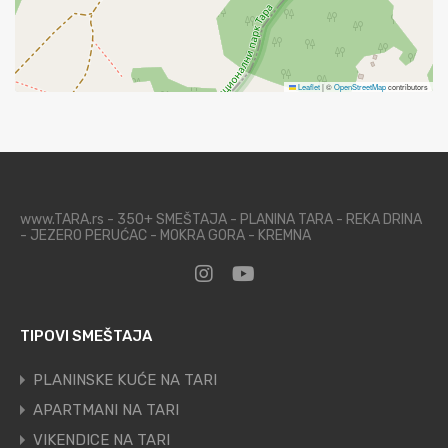
Leaflet
|
©
OpenStreetMap
contributors
www.TARA.rs - 350+ SMEŠTAJA - PLANINA TARA - REKA DRINA
- JEZERO PERUĆAC - MOKRA GORA - KREMNA
TIPOVI SMEŠTAJA
PLANINSKE KUĆE NA TARI
APARTMANI NA TARI
VIKENDICE NA TARI