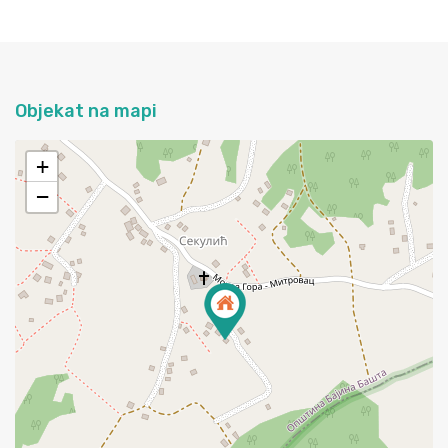
Objekat na mapi
+
−