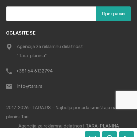
Претрага
за:
OGLASITE SE
Agencija za reklamnu delatnost
"Tara-planina"
+381 64 6132794
info@tara.rs
2017-2026- TARA.RS - Najbolja ponuda smeštaja na
planini Tari.
Agencija za reklamnu delatnost
TARA-PLANINA