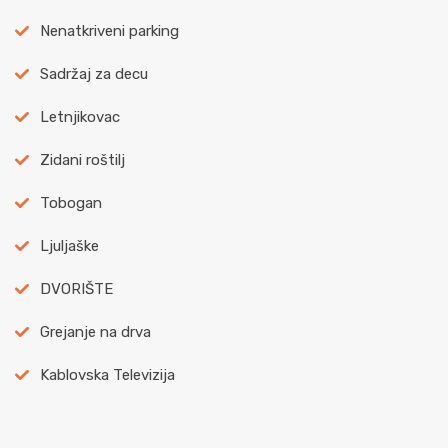
Nenatkriveni parking
Sadržaj za decu
Letnjikovac
Zidani roštilj
Tobogan
Ljuljaške
DVORIŠTE
Grejanje na drva
Kablovska Televizija