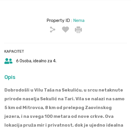
Property ID :
Nema
KAPACITET
6 Osoba, idealno za 4.
Opis
Dobrodošli u Vilu Taša na Sekuliću, u srcu netaknute
prirode naselja Sekulić na Tari. Vila se nalazi na samo
5 km od Mitrovca, 8 km od prelepog Zaovinskog
jezera, i na svega 100 metara od nove crkve. Ova
lokacija pruža mir i privatnost, dok je ujedno idealna