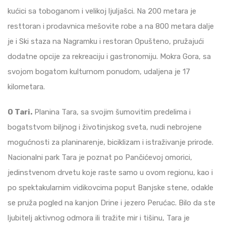
kućici sa toboganom i velikoj ljuljašci. Na 200 metara je
resttoran i prodavnica mešovite robe a na 800 metara dalje
je i Ski staza na Nagramku i restoran Opušteno, pružajući
dodatne opcije za rekreaciju i gastronomiju. Mokra Gora, sa
svojom bogatom kulturnom ponudom, udaljena je 17
kilometara.
O Tari.
Planina Tara, sa svojim šumovitim predelima i
bogatstvom biljnog i životinjskog sveta, nudi nebrojene
mogućnosti za planinarenje, biciklizam i istraživanje prirode.
Nacionalni park Tara je poznat po Pančićevoj omorici,
jedinstvenom drvetu koje raste samo u ovom regionu, kao i
po spektakularnim vidikovcima poput Banjske stene, odakle
se pruža pogled na kanjon Drine i jezero Perućac. Bilo da ste
ljubitelj aktivnog odmora ili tražite mir i tišinu, Tara je