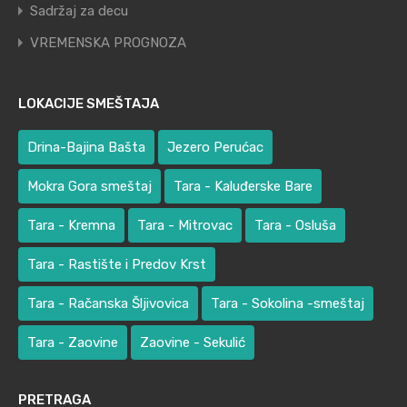
Sadržaj za decu
VREMENSKA PROGNOZA
LOKACIJE SMEŠTAJA
Drina-Bajina Bašta
Jezero Perućac
Mokra Gora smeštaj
Tara - Kaluđerske Bare
Tara - Kremna
Tara - Mitrovac
Tara - Osluša
Tara - Rastište i Predov Krst
Tara - Račanska Šljivovica
Tara - Sokolina -smeštaj
Tara - Zaovine
Zaovine - Sekulić
PRETRAGA