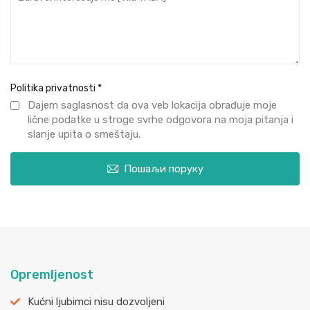
Politika privatnosti
*
Dajem saglasnost da ova veb lokacija obrađuje moje
lične podatke u stroge svrhe odgovora na moja pitanja i
slanje upita o smeštaju.
Пошаљи поруку
Opremljenost
Kućni ljubimci nisu dozvoljeni