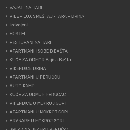
VAJATI NA TARI
VILE - LUX SMEŠTAJ -TARA - DRINA
Izdvojeni
HOSTEL
RESTORANI NA TARI
APARTMANI I SOBE B.BAŠTA
KUĆE ZA ODMOR Bajina Bašta
VIKENDICE DRINA
APARTMANI U PERUĆCU
AUTO KAMP
KUĆE ZA ODMOR PERUĆAC
VIKENDICE U MOKROJ GORI
APARTMANI U MOKROJ GORI
BRVNARE U MOKROJ GORI
SPLAV NA JEZERU PERUĆAC