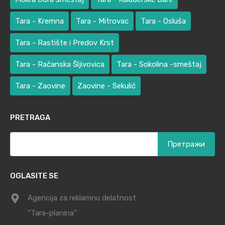
Tara - Kremna
Tara - Mitrovac
Tara - Osluša
Tara - Rastište i Predov Krst
Tara - Račanska Šljivovica
Tara - Sokolina -smeštaj
Tara - Zaovine
Zaovine - Sekulić
PRETRAGA
Претрага
за:
OGLASITE SE
Agencija za reklamnu delatnost
"Tara-planina"