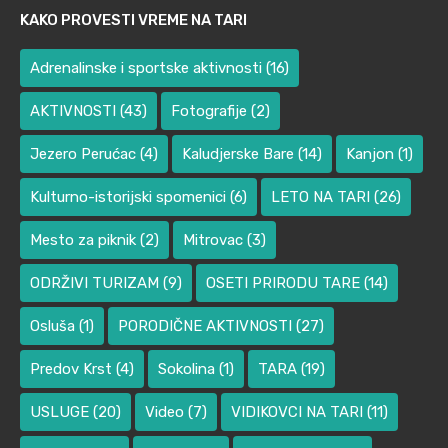
KAKO PROVESTI VREME NA TARI
Adrenalinske i sportske aktivnosti
(16)
AKTIVNOSTI
(43)
Fotografije
(2)
Jezero Perućac
(4)
Kaludjerske Bare
(14)
Kanjon
(1)
Kulturno-istorijski spomenici
(6)
LETO NA TARI
(26)
Mesto za piknik
(2)
Mitrovac
(3)
ODRŽIVI TURIZAM
(9)
OSETI PRIRODU TARE
(14)
Osluša
(1)
PORODIČNE AKTIVNOSTI
(27)
Predov Krst
(4)
Sokolina
(1)
TARA
(19)
USLUGE
(20)
Video
(7)
VIDIKOVCI NA TARI
(11)