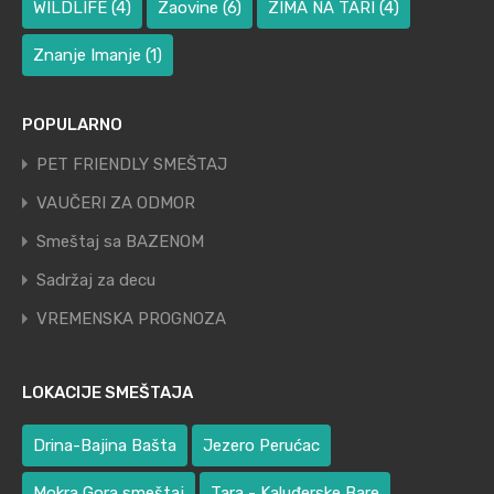
WILDLIFE
(4)
Zaovine
(6)
ZIMA NA TARI
(4)
Znanje Imanje
(1)
POPULARNO
PET FRIENDLY SMEŠTAJ
VAUČERI ZA ODMOR
Smeštaj sa BAZENOM
Sadržaj za decu
VREMENSKA PROGNOZA
LOKACIJE SMEŠTAJA
Drina-Bajina Bašta
Jezero Perućac
Mokra Gora smeštaj
Tara - Kaluđerske Bare