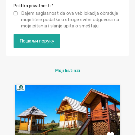
Politika privatnosti
*
Dajem saglasnost da ova veb lokacija obrađuje
moje lične podatke u stroge svrhe odgovora na
moja pitanja i slanje upita o smeštaju.
Moji listinzi