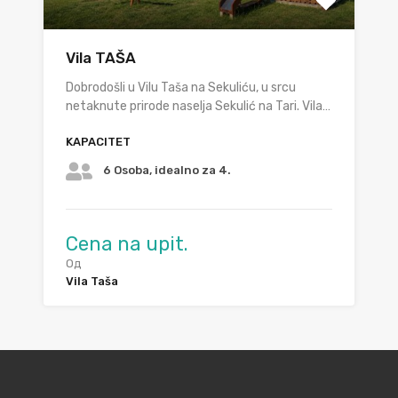
Vila TAŠA
Dobrodošli u Vilu Taša na Sekuliću, u srcu
netaknute prirode naselja Sekulić na Tari. Vila…
KAPACITET
6 Osoba, idealno za 4.
Cena na upit.
Од
Vila Taša