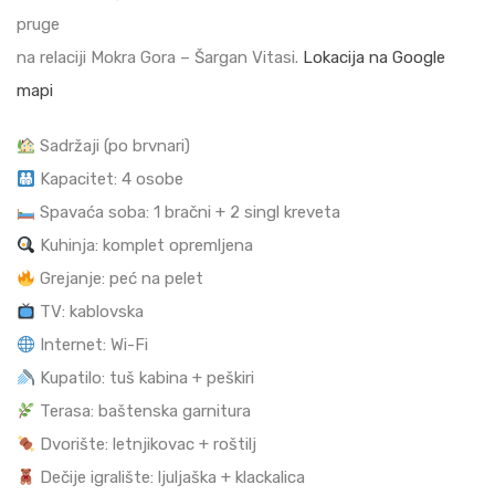
pruge
na relaciji Mokra Gora – Šargan Vitasi.
Lokacija na Google
mapi
Sadržaji (po brvnari)
Kapacitet: 4 osobe
Spavaća soba: 1 bračni + 2 singl kreveta
Kuhinja: komplet opremljena
Grejanje: peć na pelet
TV: kablovska
Internet: Wi-Fi
Kupatilo: tuš kabina + peškiri
Terasa: baštenska garnitura
Dvorište: letnjikovac + roštilj
Dečije igralište: ljuljaška + klackalica