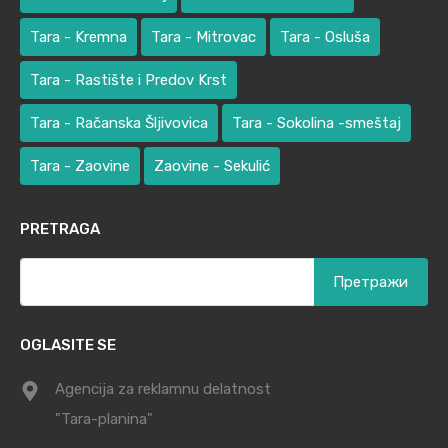
Tara - Kremna
Tara - Mitrovac
Tara - Osluša
Tara - Rastište i Predov Krst
Tara - Račanska Šljivovica
Tara - Sokolina -smeštaj
Tara - Zaovine
Zaovine - Sekulić
PRETRAGA
Претрага
за:
OGLASITE SE
Agencija za reklamnu delatnost
"Tara-planina"