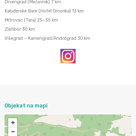
Drvengrad (Mećavnik) 7 km
Kaluđerske Bare (Hotel Omorika) 13 km
Mitrovac (Tara) 25–35 km
Zlatibor 30 km
Višegrad – Kamengrad/Andrićgrad 30 km
Objekat na mapi
+
−