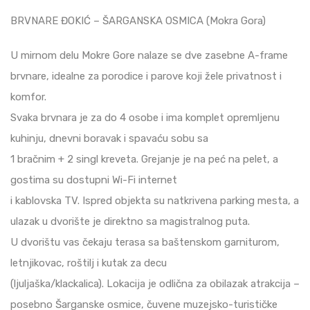
BRVNARE ĐOKIĆ – ŠARGANSKA OSMICA (Mokra Gora)
U mirnom delu Mokre Gore nalaze se dve zasebne A-frame
brvnare, idealne za porodice i parove koji žele privatnost i
komfor.
Svaka brvnara je za do 4 osobe i ima komplet opremljenu
kuhinju, dnevni boravak i spavaću sobu sa
1 bračnim + 2 singl kreveta. Grejanje je na peć na pelet, a
gostima su dostupni Wi-Fi internet
i kablovska TV. Ispred objekta su natkrivena parking mesta, a
ulazak u dvorište je direktno sa magistralnog puta.
U dvorištu vas čekaju terasa sa baštenskom garniturom,
letnjikovac, roštilj i kutak za decu
(ljuljaška/klackalica). Lokacija je odlična za obilazak atrakcija –
posebno Šarganske osmice, čuvene muzejsko-turističke