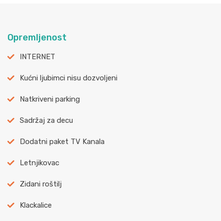
Opremljenost
INTERNET
Kućni ljubimci nisu dozvoljeni
Natkriveni parking
Sadržaj za decu
Dodatni paket TV Kanala
Letnjikovac
Zidani roštilj
Klackalice