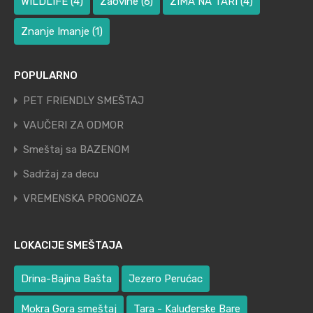
WILDLIFE
(4)
Zaovine
(6)
ZIMA NA TARI
(4)
Znanje Imanje
(1)
POPULARNO
PET FRIENDLY SMEŠTAJ
VAUČERI ZA ODMOR
Smeštaj sa BAZENOM
Sadržaj za decu
VREMENSKA PROGNOZA
LOKACIJE SMEŠTAJA
Drina-Bajina Bašta
Jezero Perućac
Mokra Gora smeštaj
Tara - Kaluđerske Bare