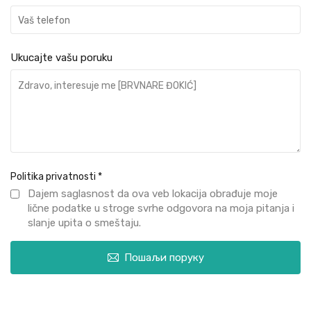
Ukucajte vašu poruku
Politika privatnosti
*
Dajem saglasnost da ova veb lokacija obrađuje moje
lične podatke u stroge svrhe odgovora na moja pitanja i
slanje upita o smeštaju.
Пошаљи поруку