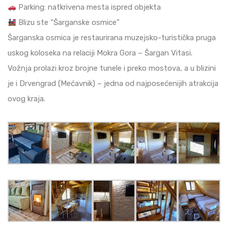
Parking: natkrivena mesta ispred objekta
Blizu ste “Šarganske osmice”
Šarganska osmica je restaurirana muzejsko-turistička pruga
uskog koloseka na relaciji Mokra Gora – Šargan Vitasi.
Vožnja prolazi kroz brojne tunele i preko mostova, a u blizini
je i Drvengrad (Mećavnik) – jedna od najposećenijih atrakcija
ovog kraja.