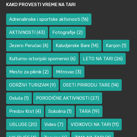
KAKO PROVESTI VREME NA TARI
Adrenalinske i sportske aktivnosti
(16)
AKTIVNOSTI
(43)
Fotografije
(2)
Jezero Perućac
(4)
Kaludjerske Bare
(14)
Kanjon
(1)
Kulturno-istorijski spomenici
(6)
LETO NA TARI
(26)
Mesto za piknik
(2)
Mitrovac
(3)
ODRŽIVI TURIZAM
(9)
OSETI PRIRODU TARE
(14)
Osluša
(1)
PORODIČNE AKTIVNOSTI
(27)
Predov Krst
(4)
Sokolina
(1)
TARA
(19)
USLUGE
(20)
Video
(7)
VIDIKOVCI NA TARI
(11)