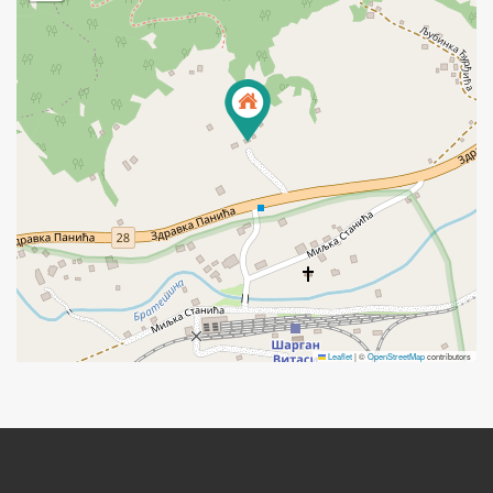
Leaflet
|
©
OpenStreetMap
contributors