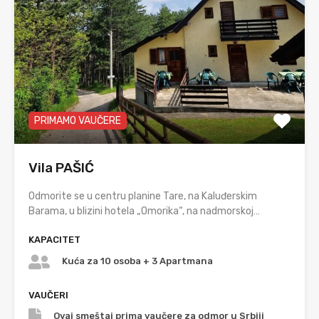
PRIMAMO VAUČERE
Vila PAŠIĆ
Odmorite se u centru planine Tare, na Kaluđerskim
Barama, u blizini hotela „Omorika“, na nadmorskoj…
KAPACITET
Kuća za 10 osoba + 3 Apartmana
VAUČERI
Ovaj smeštaj prima vaučere za odmor u Srbiji