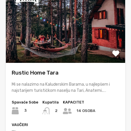
Rustic Home Tara
Mi se nalazimo na Kaluđerskim Barama, u najlepšem i
najstarijem turističkom naselju na Tari, Anatemi..…
Spavaće Sobe
Kupatila
KAPACITET
3
2
14 OSOBA
VAUČERI