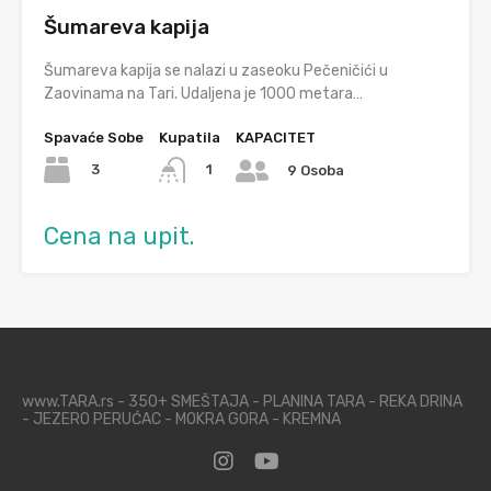
Šumareva kapija
Šumareva kapija se nalazi u zaseoku Pečeničići u
Zaovinama na Tari. Udaljena je 1000 metara…
Spavaće Sobe
Kupatila
KAPACITET
3
1
9 Osoba
Cena na upit.
www.TARA.rs - 350+ SMEŠTAJA - PLANINA TARA - REKA DRINA
- JEZERO PERUĆAC - MOKRA GORA - KREMNA