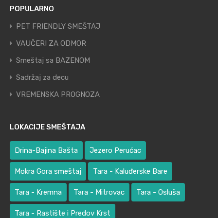
POPULARNO
PET FRIENDLY SMEŠTAJ
VAUČERI ZA ODMOR
Smeštaj sa BAZENOM
Sadržaj za decu
VREMENSKA PROGNOZA
LOKACIJE SMEŠTAJA
Drina-Bajina Bašta
Jezero Perućac
Mokra Gora smeštaj
Tara - Kaluđerske Bare
Tara - Kremna
Tara - Mitrovac
Tara - Osluša
Tara - Rastište i Predov Krst