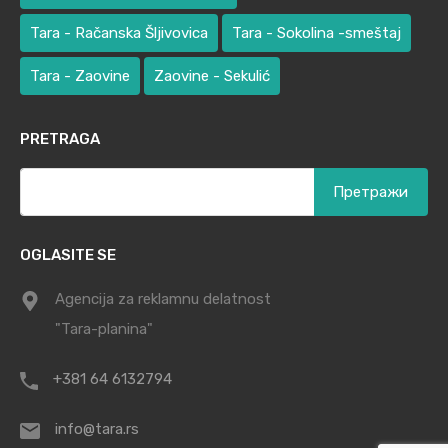
Tara - Račanska Šljivovica
Tara - Sokolina -smeštaj
Tara - Zaovine
Zaovine - Sekulić
PRETRAGA
Претрага
за:
OGLASITE SE
Agencija za reklamnu delatnost
"Tara-planina"
+381 64 6132794
info@tara.rs