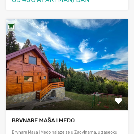
BRVNARE MAŠA I MEDO
Brvnare Maša i Medo nalaze se u Zaovinama, u zaseoku