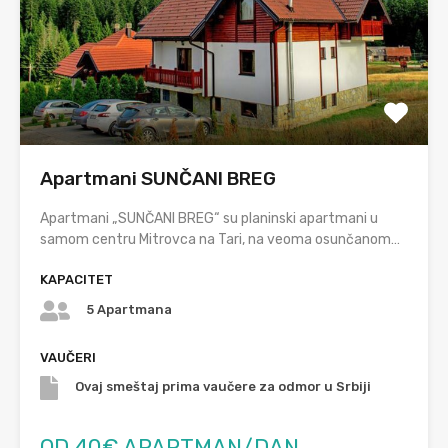
Apartmani SUNČANI BREG
Apartmani „SUNČANI BREG“ su planinski apartmani u
samom centru Mitrovca na Tari, na veoma osunčanom…
KAPACITET
5 Apartmana
VAUČERI
Ovaj smeštaj prima vaučere za odmor u Srbiji
OD 40€ APARTMAN/DAN