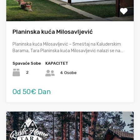
Planinska kuća Milosavljević
Planinska kuća Milosavljević – Smeštaj na Kaluđerskim
Barama, Tara Planinska kuća Milosavljević nalazi se na…
Spavaće Sobe
KAPACITET
2
4 Osobe
Od 50€ Dan