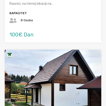
Raunići, na mirnoj lokaciji na…
KAPACITET
8 Osoba
100€ Dan