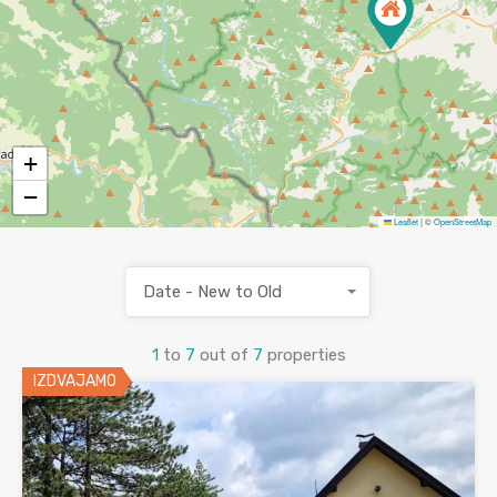
+
−
Leaflet
|
©
OpenStreetMap
Date - New to Old
1
to
7
out of
7
properties
IZDVAJAMO