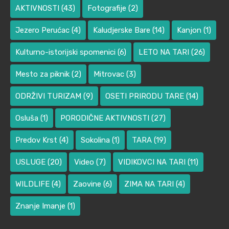
AKTIVNOSTI
(43)
Fotografije
(2)
Jezero Perućac
(4)
Kaludjerske Bare
(14)
Kanjon
(1)
Kulturno-istorijski spomenici
(6)
LETO NA TARI
(26)
Mesto za piknik
(2)
Mitrovac
(3)
ODRŽIVI TURIZAM
(9)
OSETI PRIRODU TARE
(14)
Osluša
(1)
PORODIČNE AKTIVNOSTI
(27)
Predov Krst
(4)
Sokolina
(1)
TARA
(19)
USLUGE
(20)
Video
(7)
VIDIKOVCI NA TARI
(11)
WILDLIFE
(4)
Zaovine
(6)
ZIMA NA TARI
(4)
Znanje Imanje
(1)