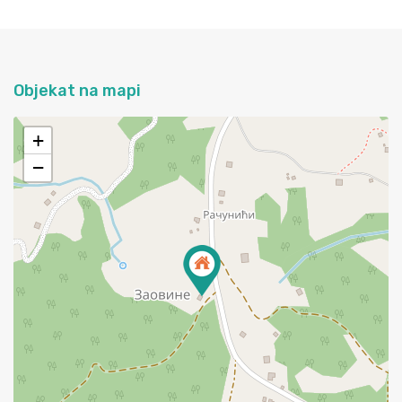
Objekat na mapi
+
−