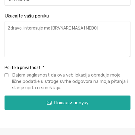
Ukucajte vašu poruku
Politika privatnosti
*
Dajem saglasnost da ova veb lokacija obrađuje moje
lične podatke u stroge svrhe odgovora na moja pitanja i
slanje upita o smeštaju.
Пошаљи поруку