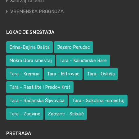
Sadržaj za decu
VREMENSKA PROGNOZA
LOKACIJE SMEŠTAJA
Drina-Bajina Bašta
Jezero Perućac
Mokra Gora smeštaj
Tara - Kaluđerske Bare
Tara - Kremna
Tara - Mitrovac
Tara - Osluša
Tara - Rastište i Predov Krst
Tara - Račanska Šljivovica
Tara - Sokolina -smeštaj
Tara - Zaovine
Zaovine - Sekulić
PRETRAGA