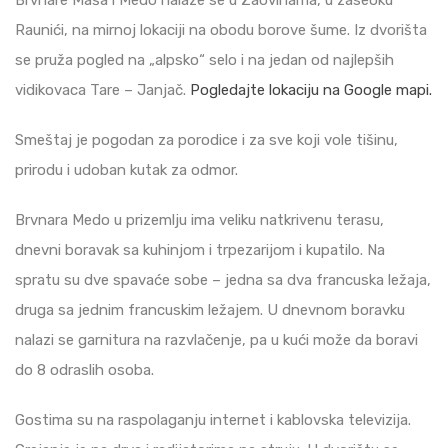
Brvnare Maša i Medo nalaze se u Zaovinama, u zaseoku
Raunići, na mirnoj lokaciji na obodu borove šume. Iz dvorišta
se pruža pogled na „alpsko“ selo i na jedan od najlepših
vidikovaca Tare – Janjač.
Pogledajte lokaciju na Google mapi.
Smeštaj je pogodan za porodice i za sve koji vole tišinu,
prirodu i udoban kutak za odmor.
Brvnara Medo u prizemlju ima veliku natkrivenu terasu,
dnevni boravak sa kuhinjom i trpezarijom i kupatilo. Na
spratu su dve spavaće sobe – jedna sa dva francuska ležaja,
druga sa jednim francuskim ležajem. U dnevnom boravku
nalazi se garnitura na razvlačenje, pa u kući može da boravi
do 8 odraslih osoba.
Gostima su na raspolaganju internet i kablovska televizija.