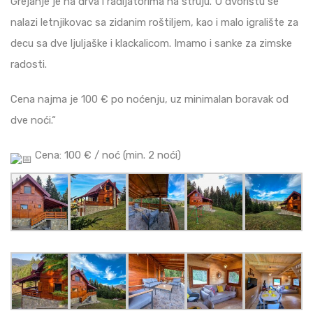
Grejanje je na drva i radijatorima na struju. U dvorištu se
nalazi letnjikovac sa zidanim roštiljem, kao i malo igralište za
decu sa dve ljuljaške i klackalicom. Imamo i sanke za zimske
radosti.
Cena najma je 100 € po noćenju, uz minimalan boravak od
dve noći.“
Cena: 100 € / noć (min. 2 noći)