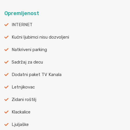
Opremljenost
INTERNET
Kućni ljubimci nisu dozvoljeni
Natkriveni parking
Sadržaj za decu
Dodatni paket TV Kanala
Letnjikovac
Zidani roštilj
Klackalice
Ljuljaške