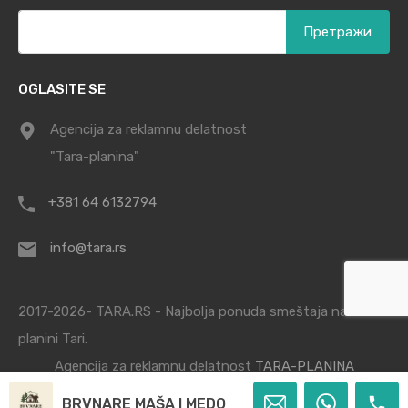
Претрага
за:
OGLASITE SE
Agencija za reklamnu delatnost
"Tara-planina"
+381 64 6132794
info@tara.rs
2017-2026- TARA.RS - Najbolja ponuda smeštaja na
planini Tari.
Agencija za reklamnu delatnost
TARA-PLANINA
BRVNARE MAŠA I MEDO