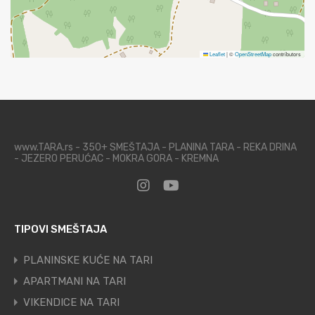
Leaflet
|
©
OpenStreetMap
contributors
www.TARA.rs - 350+ SMEŠTAJA - PLANINA TARA - REKA DRINA
- JEZERO PERUĆAC - MOKRA GORA - KREMNA
TIPOVI SMEŠTAJA
PLANINSKE KUĆE NA TARI
APARTMANI NA TARI
VIKENDICE NA TARI