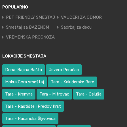
POPULARNO
PET FRIENDLY SMEŠTAJ
VAUČERI ZA ODMOR
Smeštaj sa BAZENOM
Sadržaj za decu
VREMENSKA PROGNOZA
LOKACIJE SMEŠTAJA
Drina-Bajina Bašta
Jezero Perućac
Mokra Gora smeštaj
Tara - Kaluđerske Bare
Tara - Kremna
Tara - Mitrovac
Tara - Osluša
Tara - Rastište i Predov Krst
Tara - Račanska Šljivovica