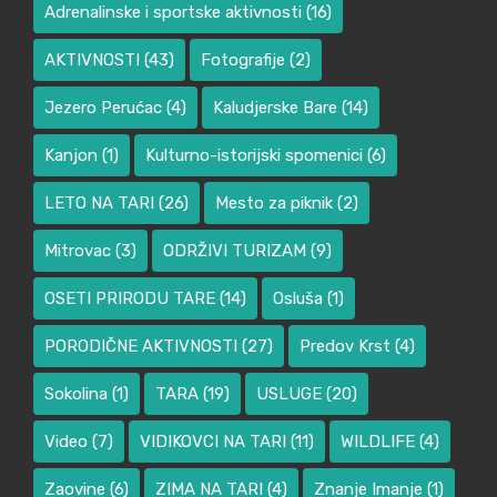
Adrenalinske i sportske aktivnosti
(16)
AKTIVNOSTI
(43)
Fotografije
(2)
Jezero Perućac
(4)
Kaludjerske Bare
(14)
Kanjon
(1)
Kulturno-istorijski spomenici
(6)
LETO NA TARI
(26)
Mesto za piknik
(2)
Mitrovac
(3)
ODRŽIVI TURIZAM
(9)
OSETI PRIRODU TARE
(14)
Osluša
(1)
PORODIČNE AKTIVNOSTI
(27)
Predov Krst
(4)
Sokolina
(1)
TARA
(19)
USLUGE
(20)
Video
(7)
VIDIKOVCI NA TARI
(11)
WILDLIFE
(4)
Zaovine
(6)
ZIMA NA TARI
(4)
Znanje Imanje
(1)