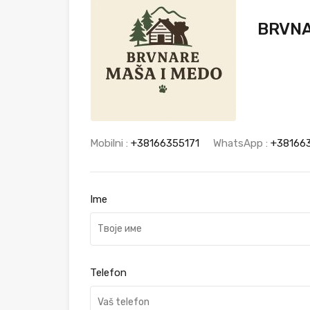
BRVNA
Mobilni :
+38166355171
WhatsApp :
+38166
Ime
Telefon