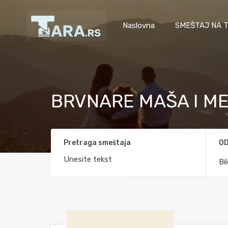
Naslovna
SMEŠTAJ NA T
BRVNARE MAŠA I M
Pretraga smeštaja
OD
Bi