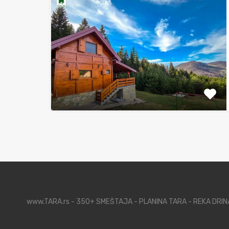
www.TARA.rs - 350+ SMEŠTAJA - PLANINA TARA - REKA DRI