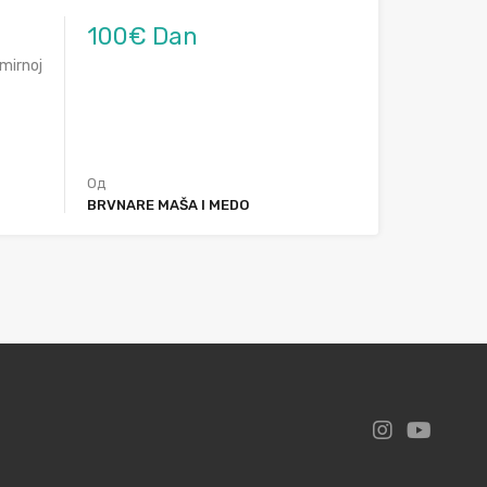
100€ Dan
mirnoj
Од
BRVNARE MAŠA I MEDO