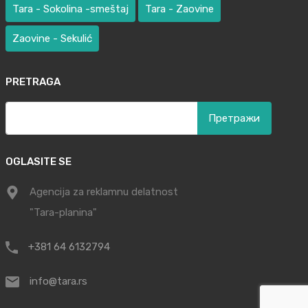
Tara - Sokolina -smeštaj
Tara - Zaovine
Zaovine - Sekulić
PRETRAGA
Претрага
за:
OGLASITE SE
Agencija za reklamnu delatnost
"Tara-planina"
+381 64 6132794
info@tara.rs