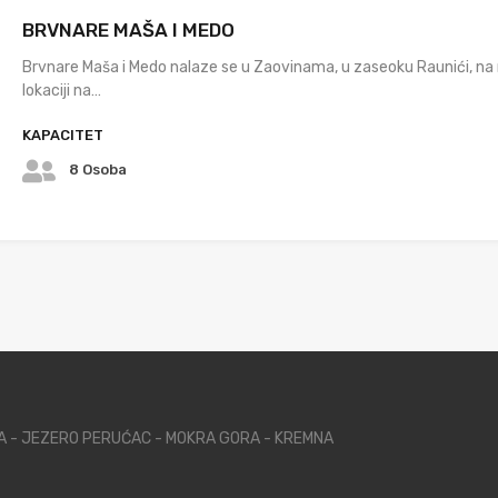
BRVNARE MAŠA I MEDO
Brvnare Maša i Medo nalaze se u Zaovinama, u zaseoku Raunići, na 
lokaciji na…
KAPACITET
8 Osoba
NA - JEZERO PERUĆAC - MOKRA GORA - KREMNA