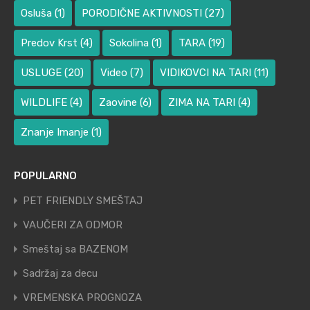
Osluša
(1)
PORODIČNE AKTIVNOSTI
(27)
Predov Krst
(4)
Sokolina
(1)
TARA
(19)
USLUGE
(20)
Video
(7)
VIDIKOVCI NA TARI
(11)
WILDLIFE
(4)
Zaovine
(6)
ZIMA NA TARI
(4)
Znanje Imanje
(1)
POPULARNO
PET FRIENDLY SMEŠTAJ
VAUČERI ZA ODMOR
Smeštaj sa BAZENOM
Sadržaj za decu
VREMENSKA PROGNOZA