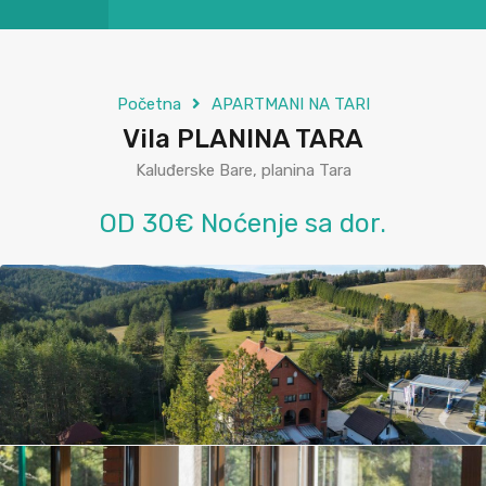
Početna
APARTMANI NA TARI
Vila PLANINA TARA
Kaluđerske Bare, planina Tara
OD 30€ Noćenje sa dor.