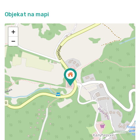
Objekat na mapi
+
−