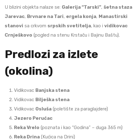
U blizini objekta nalaze se:
Galerija “Tarski”
,
šetna staza
Jarevac
,
Brvnare na Tari
,
ergela konja
,
Manastirski
stanovi
sa crkvom
srpskih svetitelja
, kao i
vidikovac
Crnješkovo
(pogled na stenu Krstaču i Bajinu Baštu).
Predlozi za izlete
(okolina)
Vidikovac
Banjska stena
Vidikovac
Bilješka stena
Vidikovac
Osluša
(poletište za paraglajdere)
Jezero Perućac
Reka Vrelo
(poznata i kao “Godina” – duga 365 m)
Reka Drina
(Kućica na Drini)