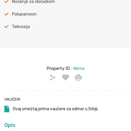
Noćenje sa doručkom
Polupansion
Televizija
Property ID :
Nema
VAUČERI
Ovaj smeštaj prima vaučere za odmor u Srbiji.
Opis