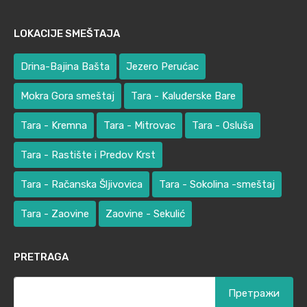
LOKACIJE SMEŠTAJA
Drina-Bajina Bašta
Jezero Perućac
Mokra Gora smeštaj
Tara - Kaluđerske Bare
Tara - Kremna
Tara - Mitrovac
Tara - Osluša
Tara - Rastište i Predov Krst
Tara - Račanska Šljivovica
Tara - Sokolina -smeštaj
Tara - Zaovine
Zaovine - Sekulić
PRETRAGA
Претрага
за: