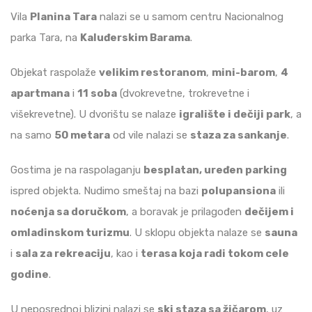
Vila
Planina Tara
nalazi se u samom centru Nacionalnog
parka Tara, na
Kaluđerskim Barama
.
Objekat raspolaže
velikim restoranom
,
mini-barom
,
4
apartmana
i
11 soba
(dvokrevetne, trokrevetne i
višekrevetne). U dvorištu se nalaze
igralište i dečiji park
, a
na samo
50 metara
od vile nalazi se
staza za sankanje
.
Gostima je na raspolaganju
besplatan, uređen parking
ispred objekta. Nudimo smeštaj na bazi
polupansiona
ili
noćenja sa doručkom
, a boravak je prilagođen
dečijem i
omladinskom turizmu
. U sklopu objekta nalaze se
sauna
i
sala za rekreaciju
, kao i
terasa koja radi tokom cele
godine
.
U neposrednoj blizini nalazi se
ski staza sa žičarom
, uz