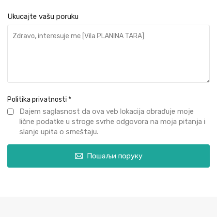
Ukucajte vašu poruku
Politika privatnosti
*
Dajem saglasnost da ova veb lokacija obrađuje moje
lične podatke u stroge svrhe odgovora na moja pitanja i
slanje upita o smeštaju.
Пошаљи поруку