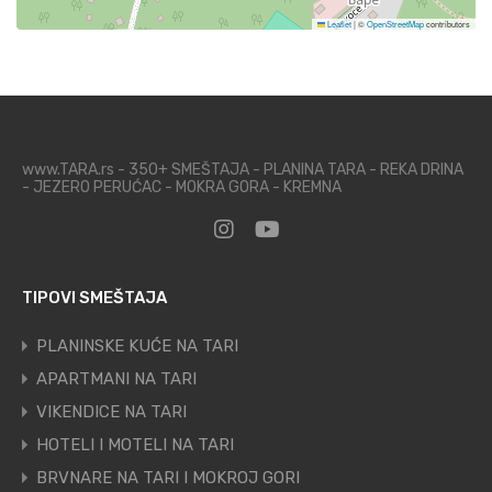
Leaflet
|
©
OpenStreetMap
contributors
www.TARA.rs - 350+ SMEŠTAJA - PLANINA TARA - REKA DRINA
- JEZERO PERUĆAC - MOKRA GORA - KREMNA
TIPOVI SMEŠTAJA
PLANINSKE KUĆE NA TARI
APARTMANI NA TARI
VIKENDICE NA TARI
HOTELI I MOTELI NA TARI
BRVNARE NA TARI I MOKROJ GORI