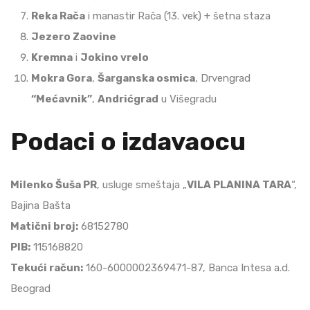
Reka Rača
i manastir Rača (13. vek) + šetna staza
Jezero Zaovine
Kremna
i
Jokino vrelo
Mokra Gora
,
Šarganska osmica
, Drvengrad
“Mećavnik”
,
Andrićgrad
u Višegradu
Podaci o izdavaocu
Milenko Šuša PR
, usluge smeštaja „
VILA PLANINA TARA
“,
Bajina Bašta
Matični broj:
68152780
PIB:
115168820
Tekući račun:
160-6000002369471-87, Banca Intesa a.d.
Beograd