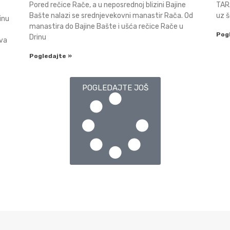
Pored rečice Rače, a u neposrednoj blizini Bajine
TARA
Bašte nalazi se srednjevekovni manastir Rača. Od
uz š
inu
manastira do Bajine Bašte i ušća rečice Rače u
Pog
Drinu
ava
Pogledajte »
POGLEDAJTE JOŠ