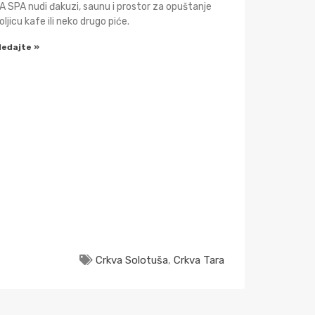
 SPA nudi đakuzi, saunu i prostor za opuštanje
oljicu kafe ili neko drugo piće.
ledajte »
Crkva Solotuša
,
Crkva Tara