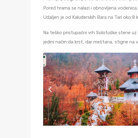
Pored hrama se nalazi i obnovljena vodenica.
Udaljen je od Kaluđerskih Bara na Tari oko 8 
Na teško pristupačni vrh Solotuške stene uz 
jedini način da krst, dar meštana, stigne na