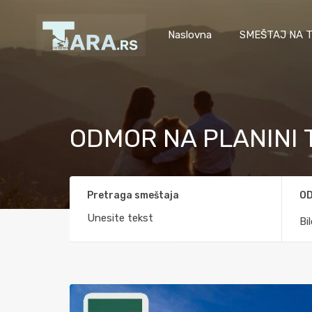
Naslovna
SMEŠTAJ NA T
ODMOR NA PLANINI 
Pretraga smeštaja
OD
Bi