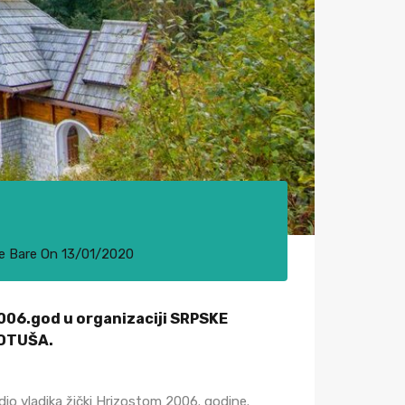
e Bare
On
13/01/2020
006.god u organizaciji SRPSKE
LOTUŠA.
io vladika žički Hrizostom 2006. godine.