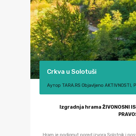
Crkva u Solotuši
Аутор
TARA.RS
Objavljeno
AKTIVNOSTI
,
P
Izgradnja hrama ŽIVONOSNI IS
PRAVOS
Hram je podignut pored izvora Solotnik i po