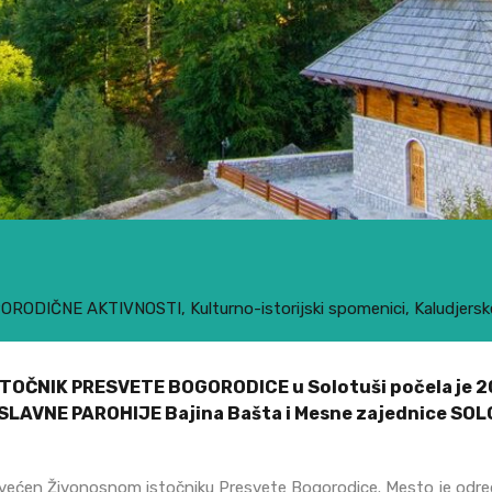
ORODIČNE AKTIVNOSTI
,
Kulturno-istorijski spomenici
,
Kaludjersk
TOČNIK PRESVETE BOGORODICE u Solotuši počela je 2
LAVNE PAROHIJE Bajina Bašta i Mesne zajednice SO
svećen Živonosnom istočniku Presvete Bogorodice. Mesto je odred