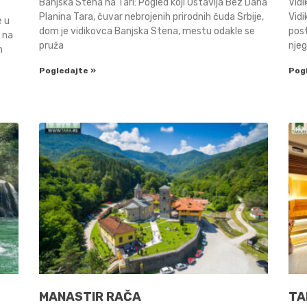
Banjska Stena na Tari: Pogled koji Ostavlja Bez Daha
Vid
Planina Tara, čuvar nebrojenih prirodnih čuda Srbije,
Vidi
e u
dom je vidikovca Banjska Stena, mestu odakle se
pos
n na
pruža
nje
m
Pogledajte »
Pog
MANASTIR RAČA
TA