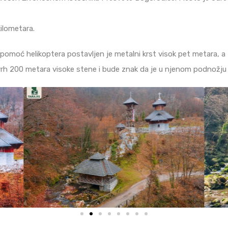
kilometara.
pomoć helikoptera postavljen je metalni krst visok pet metara, a t
 vrh 200 metara visoke stene i bude znak da je u njenom podnožju 