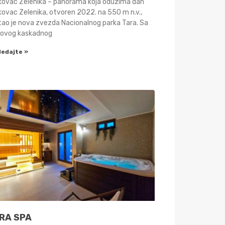
ikovac Zelenika – panorama koja oduzima dah
kovac Zelenika, otvoren 2022. na 550 m n.v.,
tao je nova zvezda Nacionalnog parka Tara. Sa
govog kaskadnog
ledajte »
RA SPA