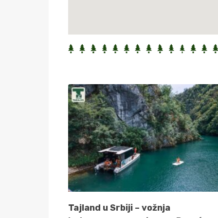
Tajland u Srbiji – vožnja