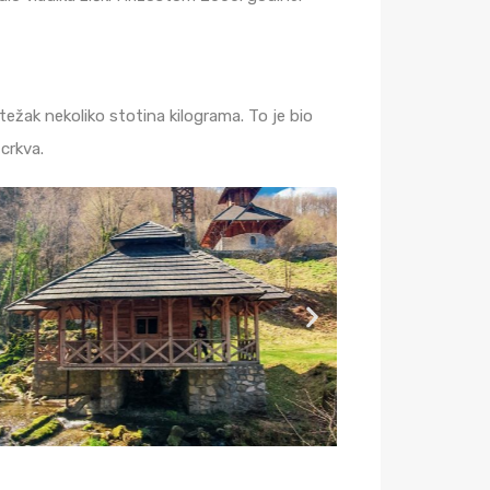
ežak nekoliko stotina kilograma. To je bio
crkva.