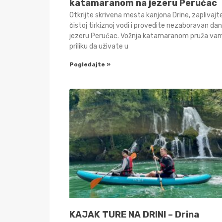
katamaranom na jezeru Perućac
Otkrijte skrivena mesta kanjona Drine, zaplivajt
čistoj tirkiznoj vodi i provedite nezaboravan da
jezeru Perućac. Vožnja katamaranom pruža va
priliku da uživate u
Pogledajte »
KAJAK TURE NA DRINI – Drina