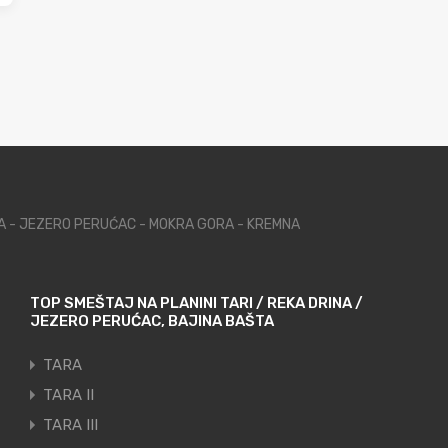
NA - JEZERO PERUĆAC - MOKRA GORA - KREMNA
TOP SMEŠTAJ NA PLANINI TARI / REKA DRINA /
JEZERO PERUĆAC, BAJINA BAŠTA
TARA
TARA II
TARA III