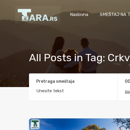
Naslovna
SMEŠTAJ NA T
All Posts in Tag: Crk
Pretraga smeštaja
OD
Bi