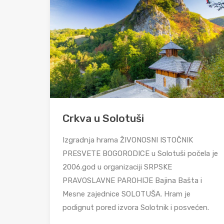
Crkva u Solotuši
Izgradnja hrama ŽIVONOSNI ISTOČNIK
PRESVETE BOGORODICE u Solotuši počela je
2006.god u organizaciji SRPSKE
PRAVOSLAVNE PAROHIJE Bajina Bašta i
Mesne zajednice SOLOTUŠA. Hram je
podignut pored izvora Solotnik i posvećen.