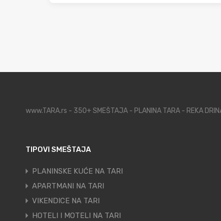
www.TARA.rs - 350+ SMEŠTAJA - PLANINA TARA - REKA DRI
TIPOVI SMEŠTAJA
PLANINSKE KUĆE NA TARI
APARTMANI NA TARI
VIKENDICE NA TARI
HOTELI I MOTELI NA TARI