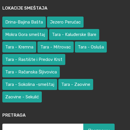
LOKACIJE SMEŠTAJA
Drina-Bajina Bašta
Jezero Perućac
Mokra Gora smeštaj
Tara - Kaluđerske Bare
Tara - Kremna
Tara - Mitrovac
Tara - Osluša
Tara - Rastište i Predov Krst
Tara - Račanska Šljivovica
Tara - Sokolina -smeštaj
Tara - Zaovine
Zaovine - Sekulić
PRETRAGA
Претрага