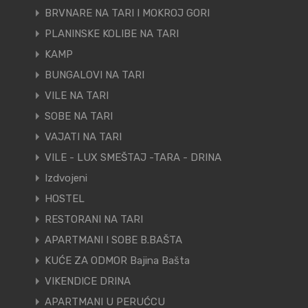
BRVNARE NA TARI I MOKROJ GORI
PLANINSKE KOLIBE NA TARI
KAMP
BUNGALOVI NA TARI
VILE NA TARI
SOBE NA TARI
VAJATI NA TARI
VILE - LUX SMEŠTAJ -TARA - DRINA
Izdvojeni
HOSTEL
RESTORANI NA TARI
APARTMANI I SOBE B.BAŠTA
KUĆE ZA ODMOR Bajina Bašta
VIKENDICE DRINA
APARTMANI U PERUĆCU