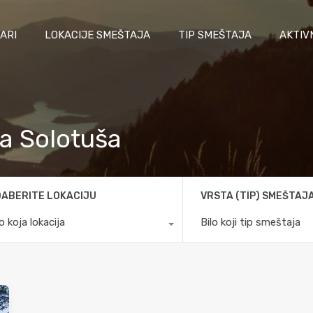
ARI
LOKACIJE SMEŠTAJA
TIP SMEŠTAJA
AKTIV
va Solotuša
ABERITE LOKACIJU
VRSTA (TIP) SMEŠTAJ
lo koja lokacija
Bilo koji tip smeštaja