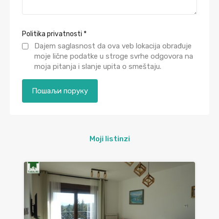
Politika privatnosti
*
Dajem saglasnost da ova veb lokacija obrađuje
moje lične podatke u stroge svrhe odgovora na
moja pitanja i slanje upita o smeštaju.
Moji listinzi