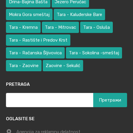
Drina-Bajina Bašta
Jezero Perućac
Mokra Gora smeštaj
Tara - Kaluđerske Bare
Tara - Kremna
Tara - Mitrovac
Tara - Osluša
Tara - Rastište i Predov Krst
Tara - Račanska Šljivovica
Tara - Sokolina -smeštaj
Tara - Zaovine
Zaovine - Sekulić
PRETRAGA
Претрага
за:
OGLASITE SE
Agencija za reklamnu delatnost