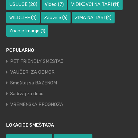
USLUGE
(20)
Video
(7)
VIDIKOVCI NA TARI
(11)
WILDLIFE
(4)
Zaovine
(6)
ZIMA NA TARI
(4)
Znanje Imanje
(1)
POPULARNO
PET FRIENDLY SMEŠTAJ
VAUČERI ZA ODMOR
Smeštaj sa BAZENOM
Sadržaj za decu
VREMENSKA PROGNOZA
LOKACIJE SMEŠTAJA