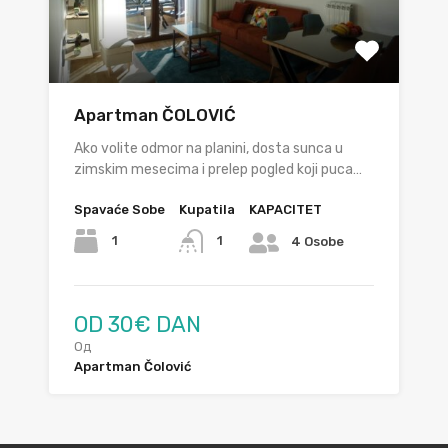
Apartman ČOLOVIĆ
Ako volite odmor na planini, dosta sunca u
zimskim mesecima i prelep pogled koji puca…
Spavaće Sobe
Kupatila
KAPACITET
1
1
4 Osobe
OD 30€ DAN
Од
Apartman Čolović