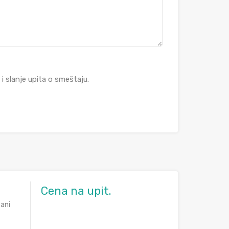
 slanje upita o smeštaju.
Cena na upit.
tani