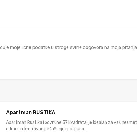
đuje moje lične podatke u stroge svrhe odgovora na moja pitanja i
Apartman RUSTIKA
Apartman Rustika (površine 37 kvadrata) je idealan za vaš nesme
odmor, rekreativno pešačenje i potpuno…