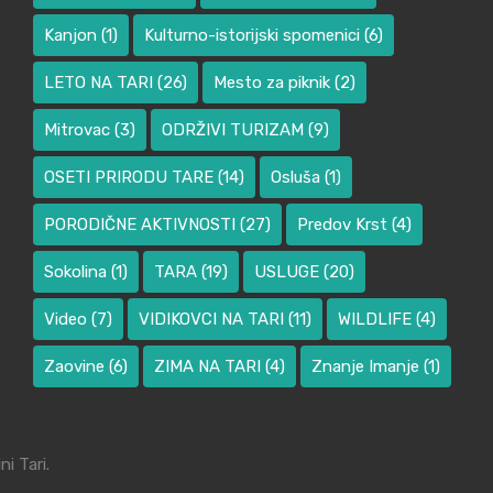
Kanjon
(1)
Kulturno-istorijski spomenici
(6)
LETO NA TARI
(26)
Mesto za piknik
(2)
Mitrovac
(3)
ODRŽIVI TURIZAM
(9)
OSETI PRIRODU TARE
(14)
Osluša
(1)
PORODIČNE AKTIVNOSTI
(27)
Predov Krst
(4)
Sokolina
(1)
TARA
(19)
USLUGE
(20)
Video
(7)
VIDIKOVCI NA TARI
(11)
WILDLIFE
(4)
Zaovine
(6)
ZIMA NA TARI
(4)
Znanje Imanje
(1)
i Tari.