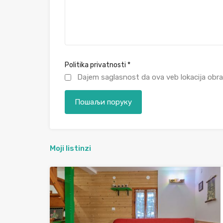
Politika privatnosti
*
Dajem saglasnost da ova veb lokacija obra
Moji listinzi