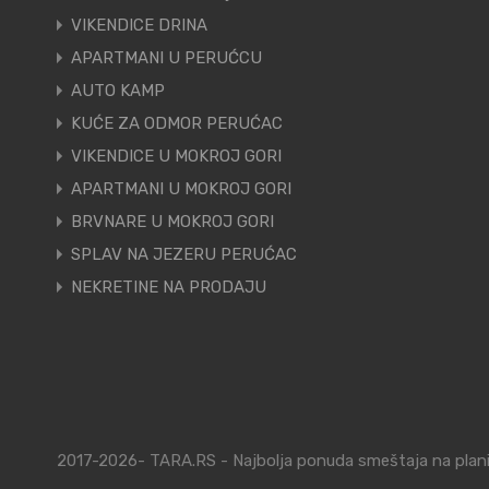
VIKENDICE DRINA
APARTMANI U PERUĆCU
AUTO KAMP
KUĆE ZA ODMOR PERUĆAC
VIKENDICE U MOKROJ GORI
APARTMANI U MOKROJ GORI
BRVNARE U MOKROJ GORI
SPLAV NA JEZERU PERUĆAC
NEKRETINE NA PRODAJU
2017-2026- TARA.RS - Najbolja ponuda smeštaja na planin