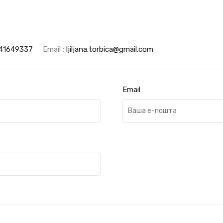
41649337
Email :
ljiljana.torbica@gmail.com
Email