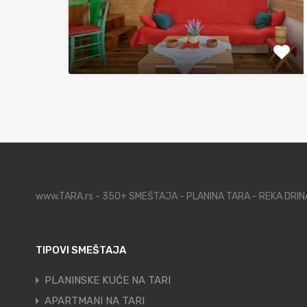
www.TARA.rs - 350+ SMEŠTAJA - PLANINA TARA - REKA DRI
TIPOVI SMEŠTAJA
PLANINSKE KUĆE NA TARI
APARTMANI NA TARI