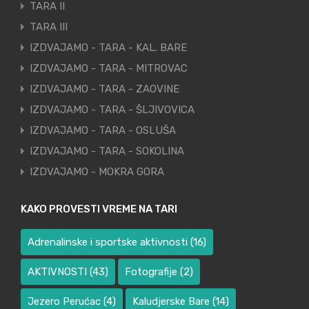
TARA II
TARA III
IZDVAJAMO - TARA - KAL. BARE
IZDVAJAMO - TARA - MITROVAC
IZDVAJAMO - TARA - ZAOVINE
IZDVAJAMO - TARA - ŠLJIVOVICA
IZDVAJAMO - TARA - OSLUŠA
IZDVAJAMO - TARA - SOKOLINA
IZDVAJAMO - MOKRA GORA
KAKO PROVESTI VREME NA TARI
Adrenalinske i sportske aktivnosti
(16)
AKTIVNOSTI
(43)
Fotografije
(2)
Jezero Perućac
(4)
Kaludjerske Bare
(14)