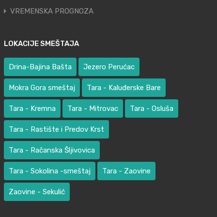
VREMENSKA PROGNOZA
LOKACIJE SMEŠTAJA
Drina-Bajina Bašta
Jezero Perućac
Mokra Gora smeštaj
Tara - Kaluđerske Bare
Tara - Kremna
Tara - Mitrovac
Tara - Osluša
Tara - Rastište i Predov Krst
Tara - Račanska Šljivovica
Tara - Sokolina -smeštaj
Tara - Zaovine
Zaovine - Sekulić