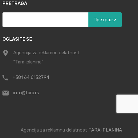
PRETRAGA
Претрага
за:
OGLASITE SE
Agencija za reklamnu delatnost
"Tara-planina"
+381 64 6132794
info@tara.rs
Agencija za reklamnu delatnost
TARA-PLANINA