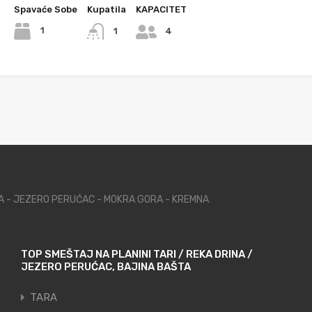
Spavaće Sobe
Kupatila
KAPACITET
1
1
4
NA - JEZERO PERUĆAC - MOKRA GORA - KREMNA
TOP SMEŠTAJ NA PLANINI TARI / REKA DRINA /
JEZERO PERUĆAC, BAJINA BAŠTA
TARA