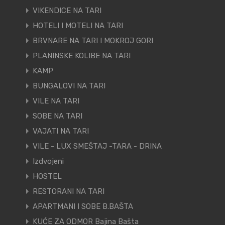
VIKENDICE NA TARI
HOTELI I MOTELI NA TARI
BRVNARE NA TARI I MOKROJ GORI
PLANINSKE KOLIBE NA TARI
KAMP
BUNGALOVI NA TARI
VILE NA TARI
SOBE NA TARI
VAJATI NA TARI
VILE - LUX SMEŠTAJ -TARA - DRINA
Izdvojeni
HOSTEL
RESTORANI NA TARI
APARTMANI I SOBE B.BAŠTA
KUĆE ZA ODMOR Bajina Bašta