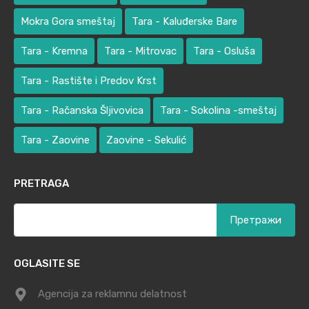
Mokra Gora smeštaj
Tara - Kaluđerske Bare
Tara - Kremna
Tara - Mitrovac
Tara - Osluša
Tara - Rastište i Predov Krst
Tara - Račanska Šljivovica
Tara - Sokolina -smeštaj
Tara - Zaovine
Zaovine - Sekulić
PRETRAGA
Претрага
за:
OGLASITE SE
Agencija za reklamnu delatnost