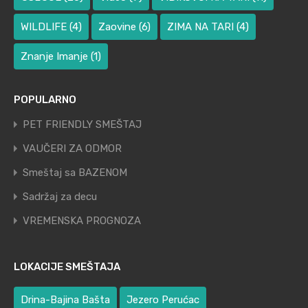
WILDLIFE
(4)
Zaovine
(6)
ZIMA NA TARI
(4)
Znanje Imanje
(1)
POPULARNO
PET FRIENDLY SMEŠTAJ
VAUČERI ZA ODMOR
Smeštaj sa BAZENOM
Sadržaj za decu
VREMENSKA PROGNOZA
LOKACIJE SMEŠTAJA
Drina-Bajina Bašta
Jezero Perućac