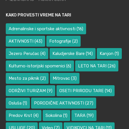
KAKO PROVESTI VREME NA TARI
Adrenalinske i sportske aktivnosti
(16)
AKTIVNOSTI
(43)
Fotografije
(2)
Jezero Perućac
(4)
Kaludjerske Bare
(14)
Kanjon
(1)
Kulturno-istorijski spomenici
(6)
LETO NA TARI
(26)
Mesto za piknik
(2)
Mitrovac
(3)
ODRŽIVI TURIZAM
(9)
OSETI PRIRODU TARE
(14)
Osluša
(1)
PORODIČNE AKTIVNOSTI
(27)
Predov Krst
(4)
Sokolina
(1)
TARA
(19)
USLUGE
(20)
Video
(7)
VIDIKOVCI NA TARI
(11)