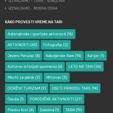
IZDVAJAMO - TARA - SOKOLINA
IZDVAJAMO - MOKRA GORA
KAKO PROVESTI VREME NA TARI
Adrenalinske i sportske aktivnosti
(16)
AKTIVNOSTI
(43)
Fotografije
(2)
Jezero Perućac
(4)
Kaludjerske Bare
(14)
Kanjon
(1)
Kulturno-istorijski spomenici
(6)
LETO NA TARI
(26)
Mesto za piknik
(2)
Mitrovac
(3)
ODRŽIVI TURIZAM
(9)
OSETI PRIRODU TARE
(14)
Osluša
(1)
PORODIČNE AKTIVNOSTI
(27)
Predov Krst
(4)
Sokolina
(1)
TARA
(19)