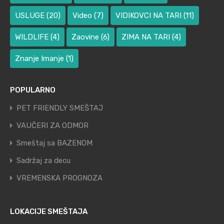
USLUGE
(20)
Video
(7)
VIDIKOVCI NA TARI
(11)
WILDLIFE
(4)
Zaovine
(6)
ZIMA NA TARI
(4)
Znanje Imanje
(1)
POPULARNO
PET FRIENDLY SMEŠTAJ
VAUČERI ZA ODMOR
Smeštaj sa BAZENOM
Sadržaj za decu
VREMENSKA PROGNOZA
LOKACIJE SMEŠTAJA