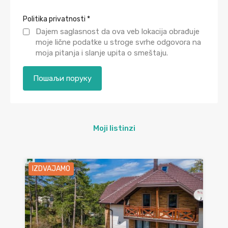
Politika privatnosti
*
Dajem saglasnost da ova veb lokacija obrađuje
moje lične podatke u stroge svrhe odgovora na
moja pitanja i slanje upita o smeštaju.
Moji listinzi
IZDVAJAMO