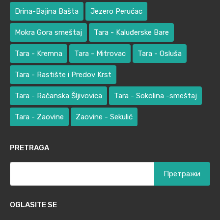
Drina-Bajina Bašta
Jezero Perućac
Mokra Gora smeštaj
Tara - Kaluđerske Bare
Tara - Kremna
Tara - Mitrovac
Tara - Osluša
Tara - Rastište i Predov Krst
Tara - Račanska Šljivovica
Tara - Sokolina -smeštaj
Tara - Zaovine
Zaovine - Sekulić
PRETRAGA
Претрага
за:
OGLASITE SE