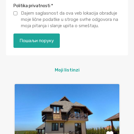
Politika privatnosti
*
Dajem saglasnost da ova veb lokacija obrađuje
moje lične podatke u stroge svrhe odgovora na
moja pitanja i slanje upita o smeštaju.
Moji listinzi