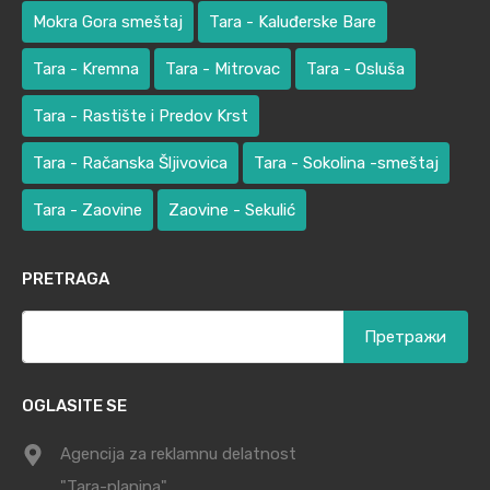
Mokra Gora smeštaj
Tara - Kaluđerske Bare
Tara - Kremna
Tara - Mitrovac
Tara - Osluša
Tara - Rastište i Predov Krst
Tara - Račanska Šljivovica
Tara - Sokolina -smeštaj
Tara - Zaovine
Zaovine - Sekulić
PRETRAGA
Претрага
за:
OGLASITE SE
Agencija za reklamnu delatnost
"Tara-planina"