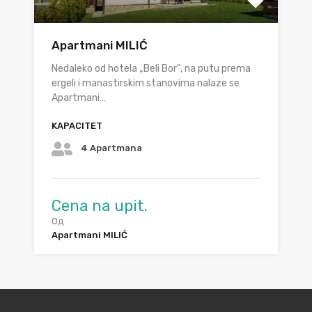
Apartmani MILIĆ
Nedaleko od hotela „Beli Bor“, na putu prema
ergeli i manastirskim stanovima nalaze se
Apartmani…
KAPACITET
4 Apartmana
Cena na upit.
Од
Apartmani MILIĆ