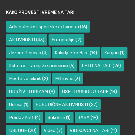
KAKO PROVESTI VREME NA TARI
Adrenalinske i sportske aktivnosti
(16)
AKTIVNOSTI
(43)
Fotografije
(2)
Jezero Perućac
(4)
Kaludjerske Bare
(14)
Kanjon
(1)
Kulturno-istorijski spomenici
(6)
LETO NA TARI
(26)
Mesto za piknik
(2)
Mitrovac
(3)
ODRŽIVI TURIZAM
(9)
OSETI PRIRODU TARE
(14)
Osluša
(1)
PORODIČNE AKTIVNOSTI
(27)
Predov Krst
(4)
Sokolina
(1)
TARA
(19)
USLUGE
(20)
Video
(7)
VIDIKOVCI NA TARI
(11)