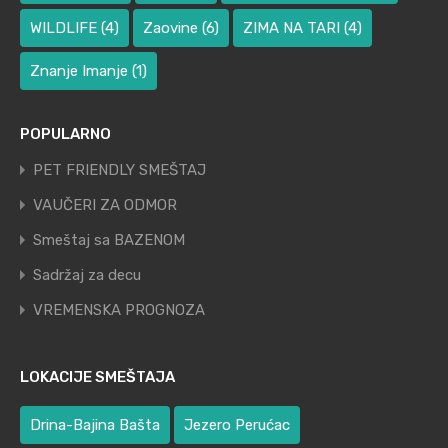
WILDLIFE
(4)
Zaovine
(6)
ZIMA NA TARI
(4)
Znanje Imanje
(1)
POPULARNO
PET FRIENDLY SMEŠTAJ
VAUČERI ZA ODMOR
Smeštaj sa BAZENOM
Sadržaj za decu
VREMENSKA PROGNOZA
LOKACIJE SMEŠTAJA
Drina-Bajina Bašta
Jezero Perućac