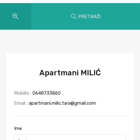
PRETRAŽI
Apartmani MILIĆ
Mobilni :
0648733860
Email :
apartmani.milic.tara@gmail.com
Ime