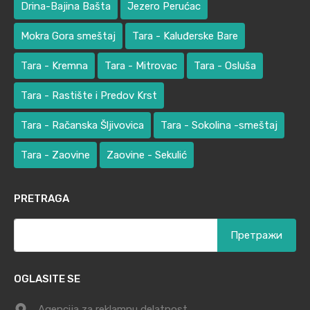
Drina-Bajina Bašta
Jezero Perućac
Mokra Gora smeštaj
Tara - Kaluđerske Bare
Tara - Kremna
Tara - Mitrovac
Tara - Osluša
Tara - Rastište i Predov Krst
Tara - Račanska Šljivovica
Tara - Sokolina -smeštaj
Tara - Zaovine
Zaovine - Sekulić
PRETRAGA
Претрага
за:
OGLASITE SE
Agencija za reklamnu delatnost