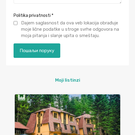
Politika privatnosti
*
Dajem saglasnost da ova veb lokacija obrađuje
moje lične podatke u stroge svrhe odgovora na
moja pitanja i slanje upita o smeštaju.
Moji listinzi