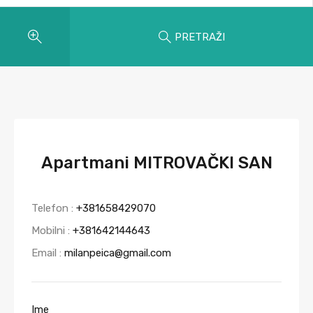
PRETRAŽI
Apartmani MITROVAČKI SAN
Telefon :
+381658429070
Mobilni :
+381642144643
Email :
milanpeica@gmail.com
Ime