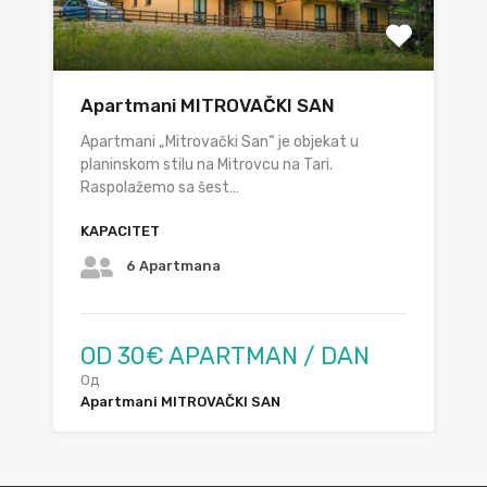
Apartmani MITROVAČKI SAN
Apartmani „Mitrovački San“ je objekat u
planinskom stilu na Mitrovcu na Tari.
Raspolažemo sa šest…
KAPACITET
6 Apartmana
OD 30€ APARTMAN / DAN
Од
Apartmani MITROVAČKI SAN