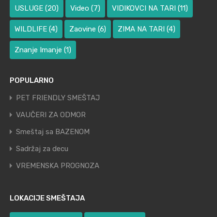
USLUGE
(20)
Video
(7)
VIDIKOVCI NA TARI
(11)
WILDLIFE
(4)
Zaovine
(6)
ZIMA NA TARI
(4)
Znanje Imanje
(1)
POPULARNO
PET FRIENDLY SMEŠTAJ
VAUČERI ZA ODMOR
Smeštaj sa BAZENOM
Sadržaj za decu
VREMENSKA PROGNOZA
LOKACIJE SMEŠTAJA