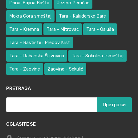
Drina-Bajina Bašta
Jezero Perućac
Mokra Gora smeštaj
Tara - Kaluđerske Bare
Tara - Kremna
Tara - Mitrovac
Tara - Osluša
Tara - Rastište i Predov Krst
Tara - Račanska Šljivovica
Tara - Sokolina -smeštaj
Tara - Zaovine
Zaovine - Sekulić
PRETRAGA
Претрага
за:
OGLASITE SE
Agencija za reklamnu delatnost