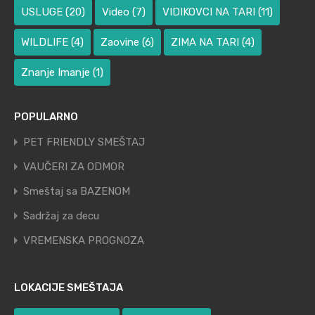
USLUGE
(20)
Video
(7)
VIDIKOVCI NA TARI
(11)
WILDLIFE
(4)
Zaovine
(6)
ZIMA NA TARI
(4)
Znanje Imanje
(1)
POPULARNO
PET FRIENDLY SMEŠTAJ
VAUČERI ZA ODMOR
Smeštaj sa BAZENOM
Sadržaj za decu
VREMENSKA PROGNOZA
LOKACIJE SMEŠTAJA