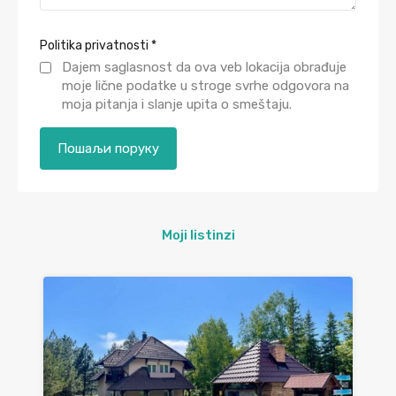
Politika privatnosti
*
Dajem saglasnost da ova veb lokacija obrađuje
moje lične podatke u stroge svrhe odgovora na
moja pitanja i slanje upita o smeštaju.
Moji listinzi