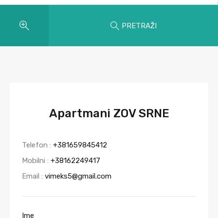
PRETRAŽI
Apartmani ZOV SRNE
Telefon :
+381659845412
Mobilni :
+38162249417
Email :
vimeks5@gmail.com
Ime