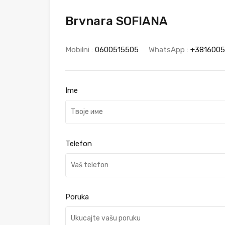
Brvnara SOFIANA
Mobilni :
0600515505
WhatsApp :
+3816005
Ime
Telefon
Poruka