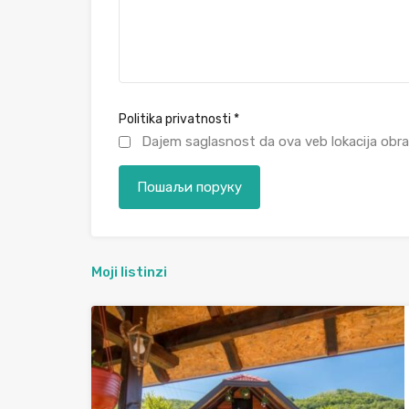
Politika privatnosti
*
Dajem saglasnost da ova veb lokacija obra
Moji listinzi