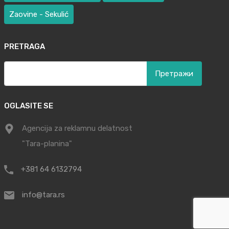
Zaovine - Sekulić
PRETRAGA
Претрага
за:
OGLASITE SE
Agencija za reklamnu delatnost
"Tara-planina"
+381 64 6132794
info@tara.rs