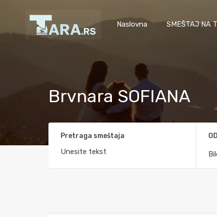
Naslovna
SMEŠTAJ NA T
Brvnara SOFIANA
Pretraga smeštaja
OD
Bi