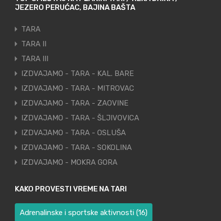
JEZERO PERUĆAC, BAJINA BAŠTA
TARA
TARA II
TARA III
IZDVAJAMO - TARA - KAL. BARE
IZDVAJAMO - TARA - MITROVAC
IZDVAJAMO - TARA - ZAOVINE
IZDVAJAMO - TARA - ŠLJIVOVICA
IZDVAJAMO - TARA - OSLUŠA
IZDVAJAMO - TARA - SOKOLINA
IZDVAJAMO - MOKRA GORA
KAKO PROVESTI VREME NA TARI
Adrenalinske i sportske aktivnosti
(16)