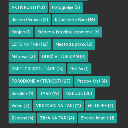
AKTIVNOSTI
(43)
Fotografije
(2)
Jezero Perućac
(4)
Kaludjerske Bare
(14)
Kanjon
(1)
Kulturno-istorijski spomenici
(6)
LETO NA TARI
(26)
Mesto za piknik
(2)
Mitrovac
(3)
ODRŽIVI TURIZAM
(9)
OSETI PRIRODU TARE
(14)
Osluša
(1)
PORODIČNE AKTIVNOSTI
(27)
Predov Krst
(4)
Sokolina
(1)
TARA
(19)
USLUGE
(20)
Video
(7)
VIDIKOVCI NA TARI
(11)
WILDLIFE
(4)
Zaovine
(6)
ZIMA NA TARI
(4)
Znanje Imanje
(1)