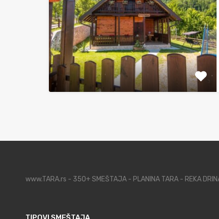
www.TARA.rs - 350+ SMEŠTAJA - PLANINA TARA - REKA DRI
TIPOVI SMEŠTAJA