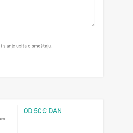
 slanje upita o smeštaju.
OD 50€ DAN
nine