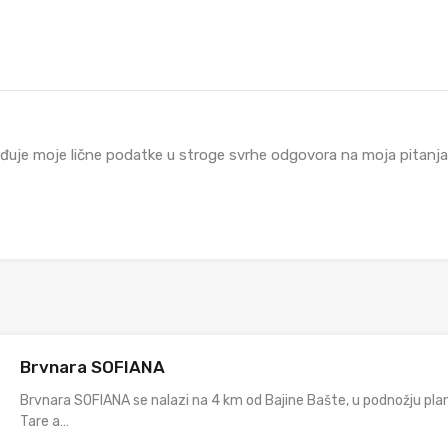
đuje moje lične podatke u stroge svrhe odgovora na moja pitanja i
Brvnara SOFIANA
Brvnara SOFIANA se nalazi na 4 km od Bajine Bašte, u podnožju pla
Tare a…