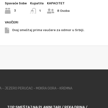
Spavaće Sobe
Kupatila
KAPACITET
3
1
8 Osoba
VAUČERI
Ovaj smeštaj prima vaučere za odmor u Srbiji.
NA - JEZERO PERUĆAC - MOKRA GORA - KREMNA
TOP SMEŠTAJ NA PLANINI TARI / REKA DRINA /