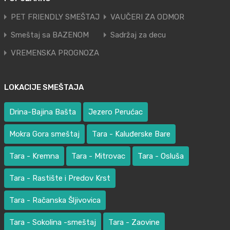
PET FRIENDLY SMEŠTAJ
VAUČERI ZA ODMOR
Smeštaj sa BAZENOM
Sadržaj za decu
VREMENSKA PROGNOZA
LOKACIJE SMEŠTAJA
Drina-Bajina Bašta
Jezero Perućac
Mokra Gora smeštaj
Tara - Kaluđerske Bare
Tara - Kremna
Tara - Mitrovac
Tara - Osluša
Tara - Rastište i Predov Krst
Tara - Račanska Šljivovica
Tara - Sokolina -smeštaj
Tara - Zaovine