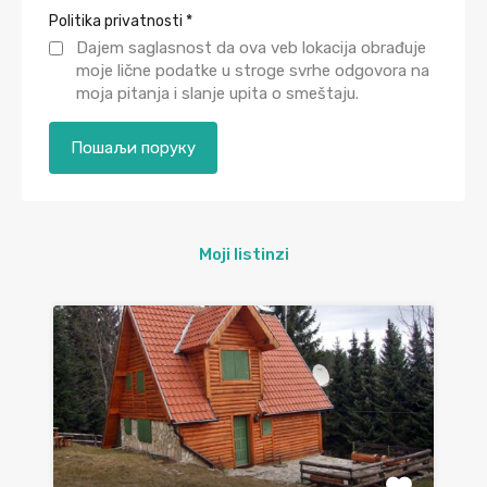
Politika privatnosti
*
Dajem saglasnost da ova veb lokacija obrađuje
moje lične podatke u stroge svrhe odgovora na
moja pitanja i slanje upita o smeštaju.
Moji listinzi