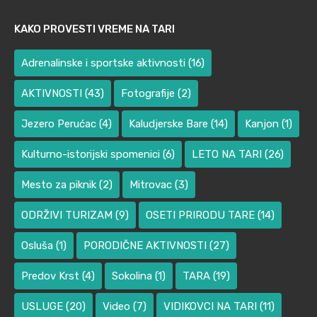
KAKO PROVESTI VREME NA TARI
Adrenalinske i sportske aktivnosti
(16)
AKTIVNOSTI
(43)
Fotografije
(2)
Jezero Perućac
(4)
Kaludjerske Bare
(14)
Kanjon
(1)
Kulturno-istorijski spomenici
(6)
LETO NA TARI
(26)
Mesto za piknik
(2)
Mitrovac
(3)
ODRŽIVI TURIZAM
(9)
OSETI PRIRODU TARE
(14)
Osluša
(1)
PORODIČNE AKTIVNOSTI
(27)
Predov Krst
(4)
Sokolina
(1)
TARA
(19)
USLUGE
(20)
Video
(7)
VIDIKOVCI NA TARI
(11)