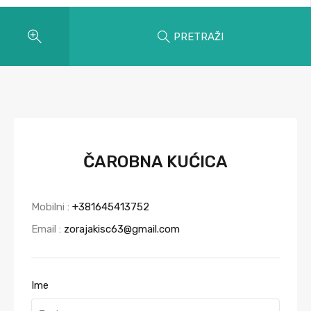
PRETRAŽI
ČAROBNA KUĆICA
Mobilni :
+381645413752
Email :
zorajakisc63@gmail.com
Ime