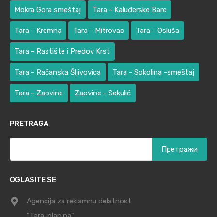
Mokra Gora smeštaj
Tara - Kaluđerske Bare
Tara - Kremna
Tara - Mitrovac
Tara - Osluša
Tara - Rastište i Predov Krst
Tara - Račanska Šljivovica
Tara - Sokolina -smeštaj
Tara - Zaovine
Zaovine - Sekulić
PRETRAGA
Претрага
за:
OGLASITE SE
Agencija za reklamnu delatnost
"Tara-planina"