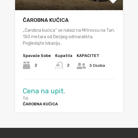
ČAROBNA KUĆICA
„Čarobna kućica“ se nalazi na Mitrovcu na Tari,
150 metara od Dečijeg odmarališta.
Pogledajte lokaciju…
Spavaće Sobe
Kupatila
KAPACITET
2
2
5 Osoba
Cena na upit.
Од
ČAROBNA KUĆICA