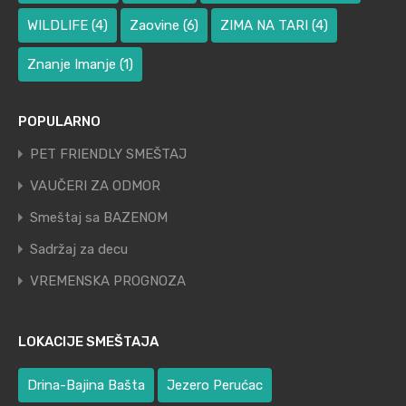
WILDLIFE
(4)
Zaovine
(6)
ZIMA NA TARI
(4)
Znanje Imanje
(1)
POPULARNO
PET FRIENDLY SMEŠTAJ
VAUČERI ZA ODMOR
Smeštaj sa BAZENOM
Sadržaj za decu
VREMENSKA PROGNOZA
LOKACIJE SMEŠTAJA
Drina-Bajina Bašta
Jezero Perućac