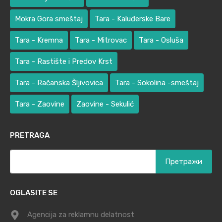
Mokra Gora smeštaj
Tara - Kaluđerske Bare
Tara - Kremna
Tara - Mitrovac
Tara - Osluša
Tara - Rastište i Predov Krst
Tara - Račanska Šljivovica
Tara - Sokolina -smeštaj
Tara - Zaovine
Zaovine - Sekulić
PRETRAGA
Претрага
за:
OGLASITE SE
Agencija za reklamnu delatnost