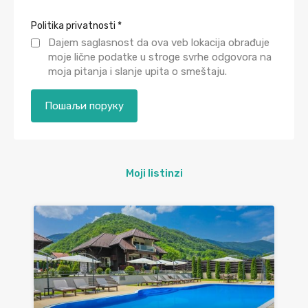
Politika privatnosti
*
Dajem saglasnost da ova veb lokacija obrađuje
moje lične podatke u stroge svrhe odgovora na
moja pitanja i slanje upita o smeštaju.
Moji listinzi