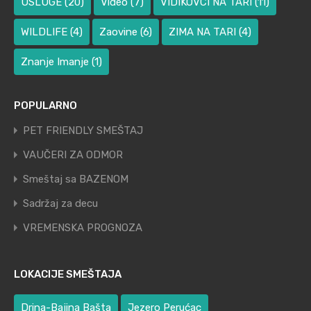
USLUGE
(20)
Video
(7)
VIDIKOVCI NA TARI
(11)
WILDLIFE
(4)
Zaovine
(6)
ZIMA NA TARI
(4)
Znanje Imanje
(1)
POPULARNO
PET FRIENDLY SMEŠTAJ
VAUČERI ZA ODMOR
Smeštaj sa BAZENOM
Sadržaj za decu
VREMENSKA PROGNOZA
LOKACIJE SMEŠTAJA
Drina-Bajina Bašta
Jezero Perućac