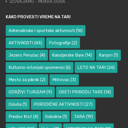
IZDVAJAMO - MOKRA GORA
KAKO PROVESTI VREME NA TARI
Adrenalinske i sportske aktivnosti
(16)
AKTIVNOSTI
(43)
Fotografije
(2)
Jezero Perućac
(4)
Kaludjerske Bare
(14)
Kanjon
(1)
Kulturno-istorijski spomenici
(6)
LETO NA TARI
(26)
Mesto za piknik
(2)
Mitrovac
(3)
ODRŽIVI TURIZAM
(9)
OSETI PRIRODU TARE
(14)
Osluša
(1)
PORODIČNE AKTIVNOSTI
(27)
Predov Krst
(4)
Sokolina
(1)
TARA
(19)