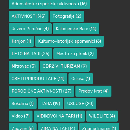
Adrenalinske i sportske aktivnosti
(16)
AKTIVNOSTI
(43)
Fotografije
(2)
Jezero Perućac
(4)
Kaludjerske Bare
(14)
Kanjon
(1)
Kulturno-istorijski spomenici
(6)
LETO NA TARI
(26)
Mesto za piknik
(2)
Mitrovac
(3)
ODRŽIVI TURIZAM
(9)
OSETI PRIRODU TARE
(14)
Osluša
(1)
PORODIČNE AKTIVNOSTI
(27)
Predov Krst
(4)
Sokolina
(1)
TARA
(19)
USLUGE
(20)
Video
(7)
VIDIKOVCI NA TARI
(11)
WILDLIFE
(4)
Zaovine
(6)
ZIMA NA TARI
(4)
Znanje Imanje
(1)