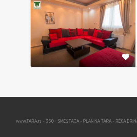
www.TARA.rs - 350+ SMEŠTAJA - PLANINA TARA - REKA DRI