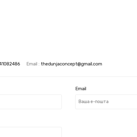
41082486
Email :
thedunjaconcept@gmail.com
Email