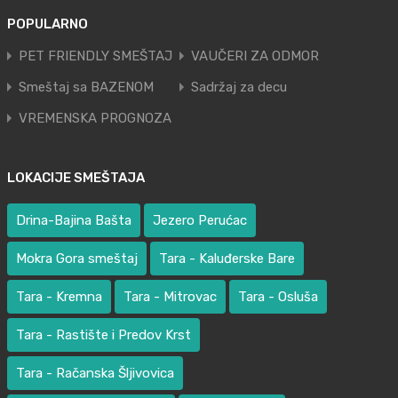
POPULARNO
PET FRIENDLY SMEŠTAJ
VAUČERI ZA ODMOR
Smeštaj sa BAZENOM
Sadržaj za decu
VREMENSKA PROGNOZA
LOKACIJE SMEŠTAJA
Drina-Bajina Bašta
Jezero Perućac
Mokra Gora smeštaj
Tara - Kaluđerske Bare
Tara - Kremna
Tara - Mitrovac
Tara - Osluša
Tara - Rastište i Predov Krst
Tara - Račanska Šljivovica