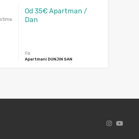
Od 35€ Apartman /
Dan
ostima
Од
Apartmani DUNJIN SAN