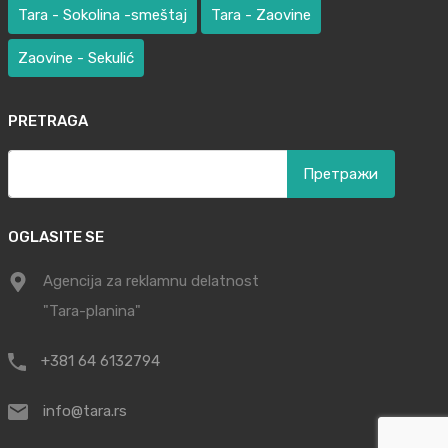
Tara - Sokolina -smeštaj
Tara - Zaovine
Zaovine - Sekulić
PRETRAGA
Претрага
за:
OGLASITE SE
Agencija za reklamnu delatnost
"Tara-planina"
+381 64 6132794
info@tara.rs