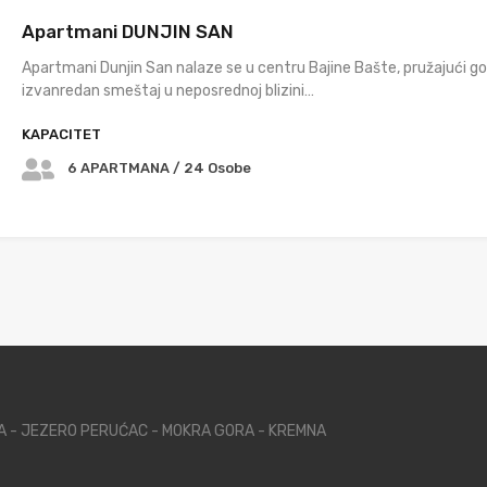
Apartmani DUNJIN SAN
Apartmani Dunjin San nalaze se u centru Bajine Bašte, pružajući g
izvanredan smeštaj u neposrednoj blizini…
KAPACITET
6 APARTMANA / 24 Osobe
NA - JEZERO PERUĆAC - MOKRA GORA - KREMNA