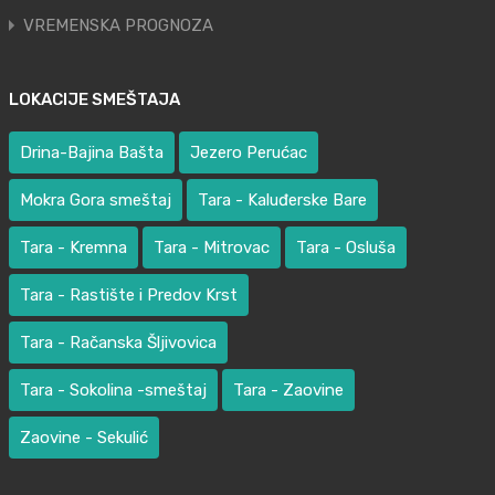
VREMENSKA PROGNOZA
LOKACIJE SMEŠTAJA
Drina-Bajina Bašta
Jezero Perućac
Mokra Gora smeštaj
Tara - Kaluđerske Bare
Tara - Kremna
Tara - Mitrovac
Tara - Osluša
Tara - Rastište i Predov Krst
Tara - Račanska Šljivovica
Tara - Sokolina -smeštaj
Tara - Zaovine
Zaovine - Sekulić