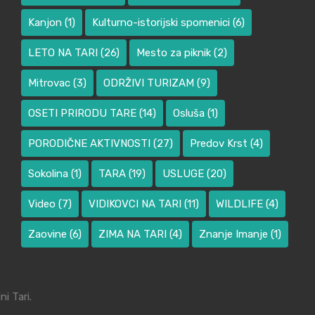
Kanjon
(1)
Kulturno-istorijski spomenici
(6)
LETO NA TARI
(26)
Mesto za piknik
(2)
Mitrovac
(3)
ODRŽIVI TURIZAM
(9)
OSETI PRIRODU TARE
(14)
Osluša
(1)
PORODIČNE AKTIVNOSTI
(27)
Predov Krst
(4)
Sokolina
(1)
TARA
(19)
USLUGE
(20)
Video
(7)
VIDIKOVCI NA TARI
(11)
WILDLIFE
(4)
Zaovine
(6)
ZIMA NA TARI
(4)
Znanje Imanje
(1)
i Tari.