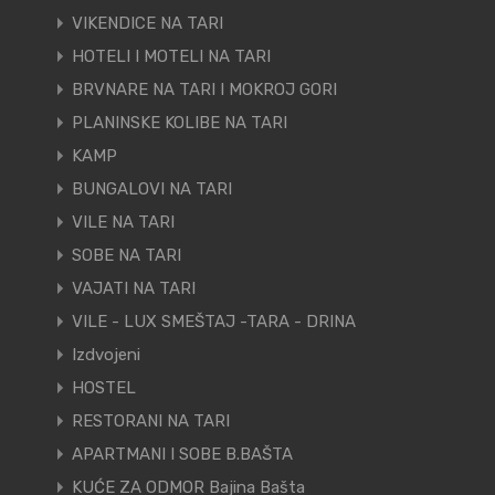
VIKENDICE NA TARI
HOTELI I MOTELI NA TARI
BRVNARE NA TARI I MOKROJ GORI
PLANINSKE KOLIBE NA TARI
KAMP
BUNGALOVI NA TARI
VILE NA TARI
SOBE NA TARI
VAJATI NA TARI
VILE - LUX SMEŠTAJ -TARA - DRINA
Izdvojeni
HOSTEL
RESTORANI NA TARI
APARTMANI I SOBE B.BAŠTA
KUĆE ZA ODMOR Bajina Bašta