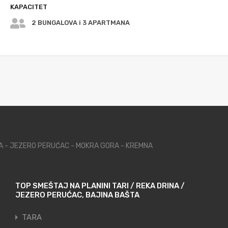
KAPACITET
2 BUNGALOVA i 3 APARTMANA
NA - JEZERO PERUĆAC - MOKRA GORA - KREMNA
TOP SMEŠTAJ NA PLANINI TARI / REKA DRINA /
JEZERO PERUĆAC, BAJINA BAŠTA
TARA