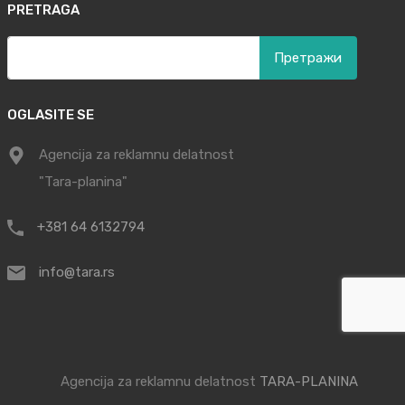
PRETRAGA
Претрага
за:
OGLASITE SE
Agencija za reklamnu delatnost
"Tara-planina"
+381 64 6132794
info@tara.rs
Agencija za reklamnu delatnost
TARA-PLANINA