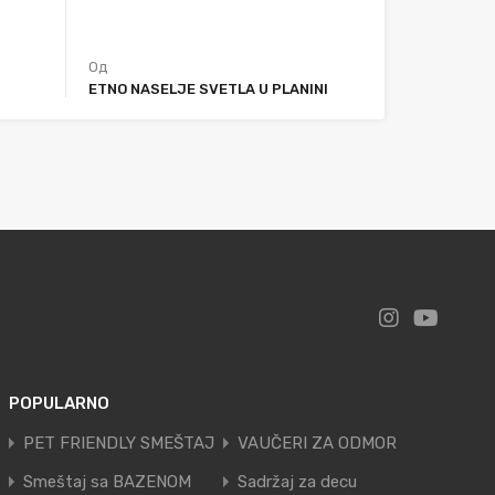
Од
ETNO NASELJE SVETLA U PLANINI
POPULARNO
PET FRIENDLY SMEŠTAJ
VAUČERI ZA ODMOR
Smeštaj sa BAZENOM
Sadržaj za decu