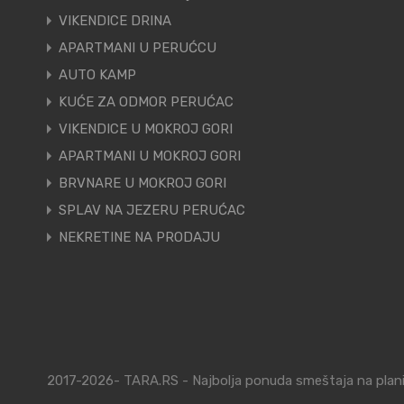
VIKENDICE DRINA
APARTMANI U PERUĆCU
AUTO KAMP
KUĆE ZA ODMOR PERUĆAC
VIKENDICE U MOKROJ GORI
APARTMANI U MOKROJ GORI
BRVNARE U MOKROJ GORI
SPLAV NA JEZERU PERUĆAC
NEKRETINE NA PRODAJU
2017-2026- TARA.RS - Najbolja ponuda smeštaja na planin