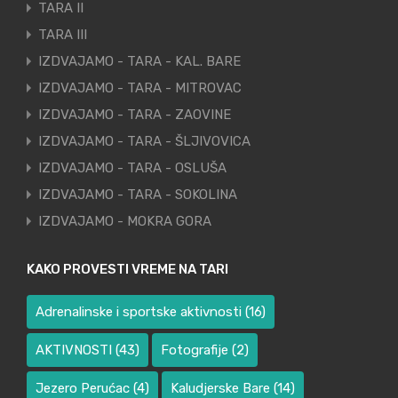
TARA II
TARA III
IZDVAJAMO - TARA - KAL. BARE
IZDVAJAMO - TARA - MITROVAC
IZDVAJAMO - TARA - ZAOVINE
IZDVAJAMO - TARA - ŠLJIVOVICA
IZDVAJAMO - TARA - OSLUŠA
IZDVAJAMO - TARA - SOKOLINA
IZDVAJAMO - MOKRA GORA
KAKO PROVESTI VREME NA TARI
Adrenalinske i sportske aktivnosti
(16)
AKTIVNOSTI
(43)
Fotografije
(2)
Jezero Perućac
(4)
Kaludjerske Bare
(14)