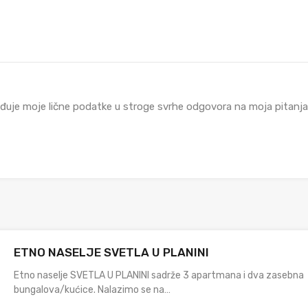
đuje moje lične podatke u stroge svrhe odgovora na moja pitanja i
ETNO NASELJE SVETLA U PLANINI
Etno naselje SVETLA U PLANINI sadrže 3 apartmana i dva zasebna
bungalova/kućice. Nalazimo se na…