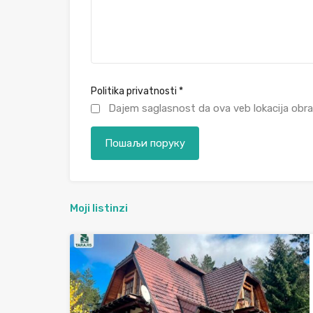
Politika privatnosti
*
Dajem saglasnost da ova veb lokacija obra
Moji listinzi