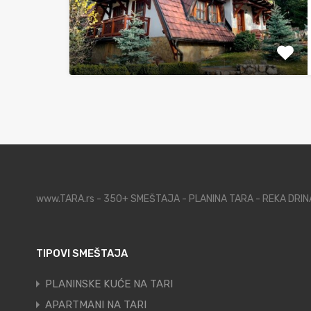
www.TARA.rs - 350+ SMEŠTAJA - PLANINA TARA - REKA DRI
TIPOVI SMEŠTAJA
PLANINSKE KUĆE NA TARI
APARTMANI NA TARI