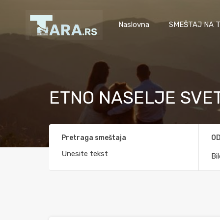
Naslovna
SMEŠTAJ NA T
ETNO NASELJE SVET
Pretraga smeštaja
OD
Bi