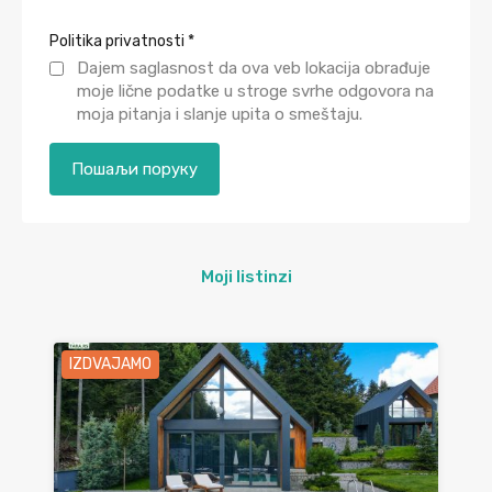
Politika privatnosti
*
Dajem saglasnost da ova veb lokacija obrađuje
moje lične podatke u stroge svrhe odgovora na
moja pitanja i slanje upita o smeštaju.
Moji listinzi
IZDVAJAMO