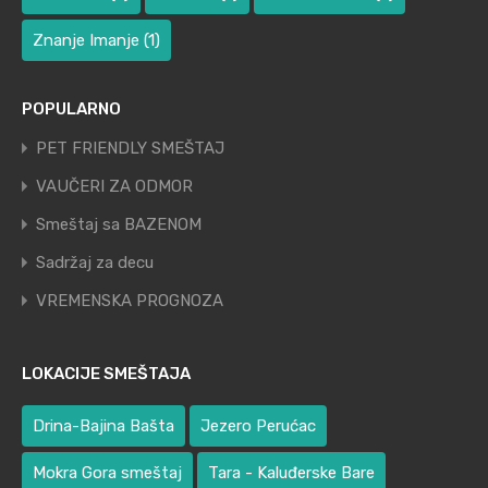
Znanje Imanje
(1)
POPULARNO
PET FRIENDLY SMEŠTAJ
VAUČERI ZA ODMOR
Smeštaj sa BAZENOM
Sadržaj za decu
VREMENSKA PROGNOZA
LOKACIJE SMEŠTAJA
Drina-Bajina Bašta
Jezero Perućac
Mokra Gora smeštaj
Tara - Kaluđerske Bare