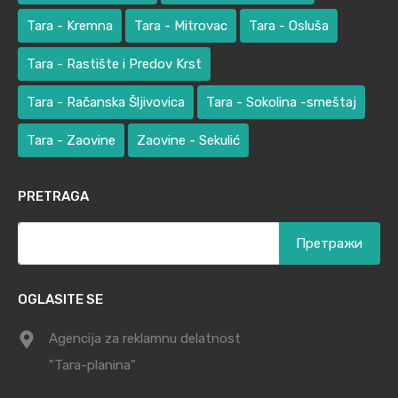
Tara - Kremna
Tara - Mitrovac
Tara - Osluša
Tara - Rastište i Predov Krst
Tara - Račanska Šljivovica
Tara - Sokolina -smeštaj
Tara - Zaovine
Zaovine - Sekulić
PRETRAGA
Претрага
за:
OGLASITE SE
Agencija za reklamnu delatnost
"Tara-planina"