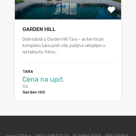
GARDEN HILL
Dobrodošli u Garden Hill Tara – autentičan
kompleks luksuznih vila, pažljivo uklopljen u
netaknutu tišinu…
TARA
Cena na upit.
Од
Garden Hill