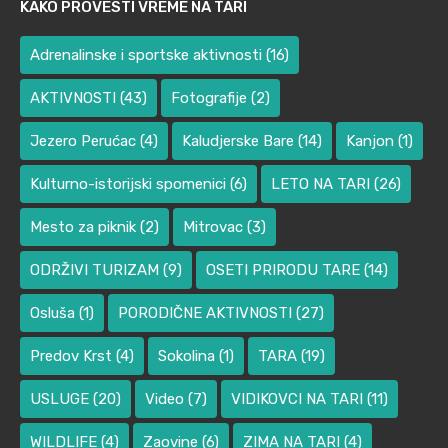
KAKO PROVESTI VREME NA TARI
Adrenalinske i sportske aktivnosti
(16)
AKTIVNOSTI
(43)
Fotografije
(2)
Jezero Perućac
(4)
Kaludjerske Bare
(14)
Kanjon
(1)
Kulturno-istorijski spomenici
(6)
LETO NA TARI
(26)
Mesto za piknik
(2)
Mitrovac
(3)
ODRŽIVI TURIZAM
(9)
OSETI PRIRODU TARE
(14)
Osluša
(1)
PORODIČNE AKTIVNOSTI
(27)
Predov Krst
(4)
Sokolina
(1)
TARA
(19)
USLUGE
(20)
Video
(7)
VIDIKOVCI NA TARI
(11)
WILDLIFE
(4)
Zaovine
(6)
ZIMA NA TARI
(4)