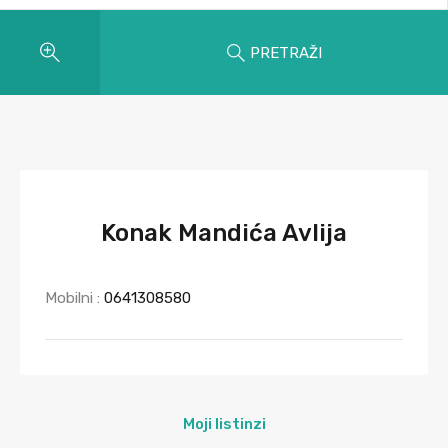
PRETRAŽI
Konak Mandića Avlija
Mobilni :
0641308580
Moji listinzi