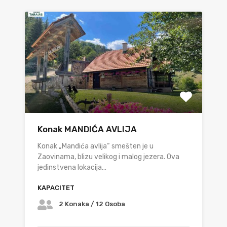
Konak MANDIĆA AVLIJA
Konak „Mandića avlija“ smešten je u
Zaovinama, blizu velikog i malog jezera. Ova
jedinstvena lokacija…
KAPACITET
2 Konaka / 12 Osoba