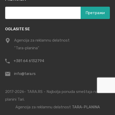
Претрага
за:
OGLASITE SE
Agencija za reklamnu delatnost
"Tara-planina"
+381 64 6132794
info@tara.rs
2017-2026- TARA.RS - Najbolja ponuda smeštaja na
planini Tari.
Agencija za reklamnu delatnost
TARA-PLANINA