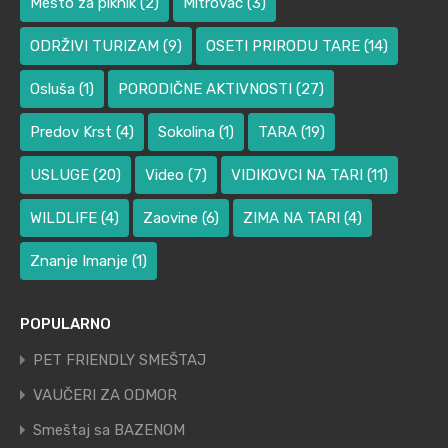
Mesto za piknik
(2)
Mitrovac
(3)
ODRŽIVI TURIZAM
(9)
OSETI PRIRODU TARE
(14)
Osluša
(1)
PORODIČNE AKTIVNOSTI
(27)
Predov Krst
(4)
Sokolina
(1)
TARA
(19)
USLUGE
(20)
Video
(7)
VIDIKOVCI NA TARI
(11)
WILDLIFE
(4)
Zaovine
(6)
ZIMA NA TARI
(4)
Znanje Imanje
(1)
POPULARNO
PET FRIENDLY SMEŠTAJ
VAUČERI ZA ODMOR
Smeštaj sa BAZENOM