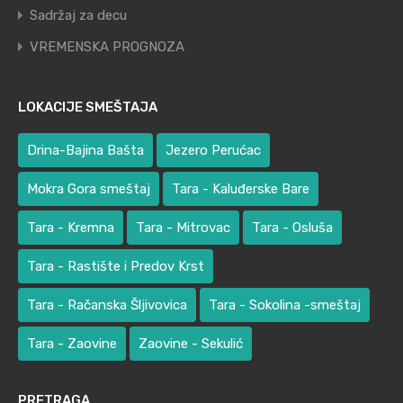
Sadržaj za decu
VREMENSKA PROGNOZA
LOKACIJE SMEŠTAJA
Drina-Bajina Bašta
Jezero Perućac
Mokra Gora smeštaj
Tara - Kaluđerske Bare
Tara - Kremna
Tara - Mitrovac
Tara - Osluša
Tara - Rastište i Predov Krst
Tara - Račanska Šljivovica
Tara - Sokolina -smeštaj
Tara - Zaovine
Zaovine - Sekulić
PRETRAGA