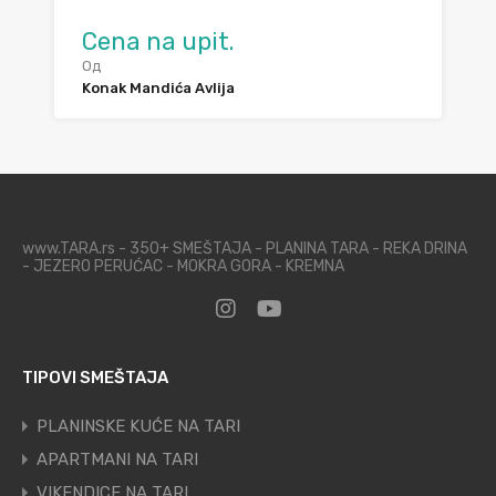
Cena na upit.
Од
Konak Mandića Avlija
www.TARA.rs - 350+ SMEŠTAJA - PLANINA TARA - REKA DRINA
- JEZERO PERUĆAC - MOKRA GORA - KREMNA
TIPOVI SMEŠTAJA
PLANINSKE KUĆE NA TARI
APARTMANI NA TARI
VIKENDICE NA TARI