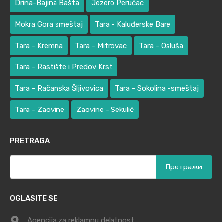
Drina-Bajina Bašta
Jezero Perućac
Mokra Gora smeštaj
Tara - Kaluđerske Bare
Tara - Kremna
Tara - Mitrovac
Tara - Osluša
Tara - Rastište i Predov Krst
Tara - Račanska Šljivovica
Tara - Sokolina -smeštaj
Tara - Zaovine
Zaovine - Sekulić
PRETRAGA
Претрага
за:
OGLASITE SE
Agencija za reklamnu delatnost