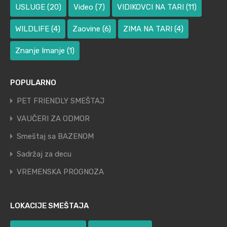
USLUGE
(20)
Video
(7)
VIDIKOVCI NA TARI
(11)
WILDLIFE
(4)
Zaovine
(6)
ZIMA NA TARI
(4)
Znanje Imanje
(1)
POPULARNO
PET FRIENDLY SMEŠTAJ
VAUČERI ZA ODMOR
Smeštaj sa BAZENOM
Sadržaj za decu
VREMENSKA PROGNOZA
LOKACIJE SMEŠTAJA