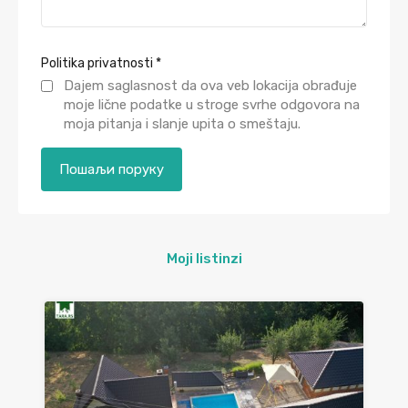
Politika privatnosti
*
Dajem saglasnost da ova veb lokacija obrađuje
moje lične podatke u stroge svrhe odgovora na
moja pitanja i slanje upita o smeštaju.
Moji listinzi