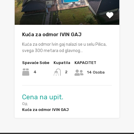
Kuća za odmor IVIN GAJ
Kuća za odmor Ivin gaj nalazi se u selu Pilica,
svega 300 metara od glavnog…
Spavaće Sobe
Kupatila
KAPACITET
4
2
14 Osoba
Cena na upit.
Од
Kuća za odmor IVIN GAJ