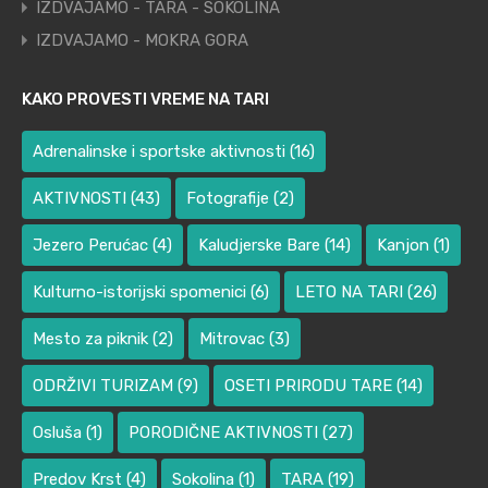
IZDVAJAMO - TARA - SOKOLINA
IZDVAJAMO - MOKRA GORA
KAKO PROVESTI VREME NA TARI
Adrenalinske i sportske aktivnosti
(16)
AKTIVNOSTI
(43)
Fotografije
(2)
Jezero Perućac
(4)
Kaludjerske Bare
(14)
Kanjon
(1)
Kulturno-istorijski spomenici
(6)
LETO NA TARI
(26)
Mesto za piknik
(2)
Mitrovac
(3)
ODRŽIVI TURIZAM
(9)
OSETI PRIRODU TARE
(14)
Osluša
(1)
PORODIČNE AKTIVNOSTI
(27)
Predov Krst
(4)
Sokolina
(1)
TARA
(19)