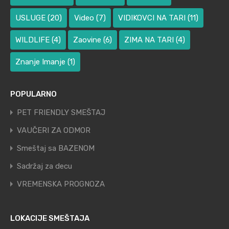
USLUGE
(20)
Video
(7)
VIDIKOVCI NA TARI
(11)
WILDLIFE
(4)
Zaovine
(6)
ZIMA NA TARI
(4)
Znanje Imanje
(1)
POPULARNO
PET FRIENDLY SMEŠTAJ
VAUČERI ZA ODMOR
Smeštaj sa BAZENOM
Sadržaj za decu
VREMENSKA PROGNOZA
LOKACIJE SMEŠTAJA