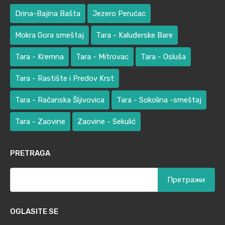
Drina-Bajina Bašta
Jezero Perućac
Mokra Gora smeštaj
Tara - Kaluđerske Bare
Tara - Kremna
Tara - Mitrovac
Tara - Osluša
Tara - Rastište i Predov Krst
Tara - Račanska Šljivovica
Tara - Sokolina -smeštaj
Tara - Zaovine
Zaovine - Sekulić
PRETRAGA
Претрага
за:
OGLASITE SE