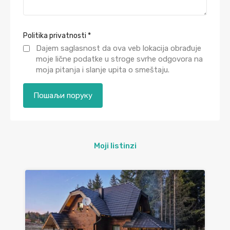
Politika privatnosti
*
Dajem saglasnost da ova veb lokacija obrađuje
moje lične podatke u stroge svrhe odgovora na
moja pitanja i slanje upita o smeštaju.
Moji listinzi