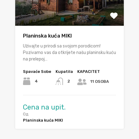
Planinska kuća MIKI
Uživajte u prirodi sa svojom porodicom!
Pozivamo vas da otkrijete našu planinsku kuću
na prelepoj…
Spavaće Sobe
Kupatila
KAPACITET
4
2
11 OSOBA
Cena na upit.
Од
Planinska kuća MIKI