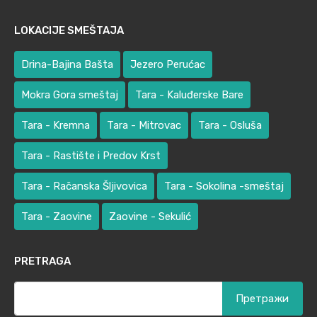
LOKACIJE SMEŠTAJA
Drina-Bajina Bašta
Jezero Perućac
Mokra Gora smeštaj
Tara - Kaluđerske Bare
Tara - Kremna
Tara - Mitrovac
Tara - Osluša
Tara - Rastište i Predov Krst
Tara - Račanska Šljivovica
Tara - Sokolina -smeštaj
Tara - Zaovine
Zaovine - Sekulić
PRETRAGA
Претрага
за: