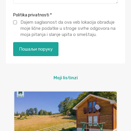
Politika privatnosti
*
Dajem saglasnost da ova veb lokacija obrađuje
moje lične podatke u stroge svrhe odgovora na
moja pitanja i slanje upita o smeštaju.
Moji listinzi