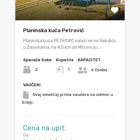
Planinska kuća Petrović
Planinska kuća PETROVIĆ nalazi se na Sekuliću
u Zaovinama, na 4,5 km od Mitrovca i…
Spavaće Sobe
Kupatila
KAPACITET
2
1
6 Osoba
VAUČERI
Ovaj smeštaj prima vaučere za odmor u
Srbiji.
Cena na upit.
Од