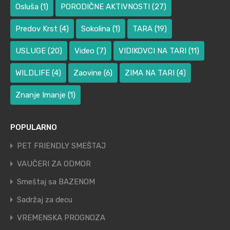
Osluša
(1)
PORODIČNE AKTIVNOSTI
(27)
Predov Krst
(4)
Sokolina
(1)
TARA
(19)
USLUGE
(20)
Video
(7)
VIDIKOVCI NA TARI
(11)
WILDLIFE
(4)
Zaovine
(6)
ZIMA NA TARI
(4)
Znanje Imanje
(1)
POPULARNO
PET FRIENDLY SMEŠTAJ
VAUČERI ZA ODMOR
Smeštaj sa BAZENOM
Sadržaj za decu
VREMENSKA PROGNOZA