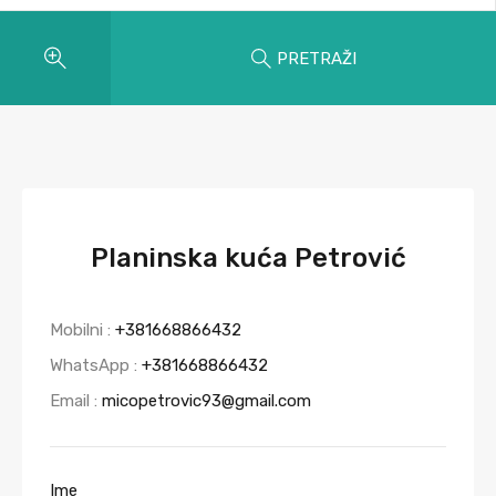
PRETRAŽI
Planinska kuća Petrović
Mobilni :
+381668866432
WhatsApp :
+381668866432
Email :
micopetrovic93@gmail.com
Ime