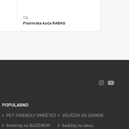
Од
Planinska kuća RABAS
POPULARNO
PET FRIENDLY SMEŠTAJ
VAUČERI ZA ODMOR
Smeštaj sa BAZENOM
Sadržaj za decu