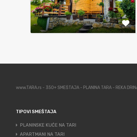
www.TARA.rs - 350+ SMEŠTAJA - PLANINA TARA - REKA DRI
TIPOVI SMEŠTAJA
PLANINSKE KUĆE NA TARI
APARTMANI NA TARI