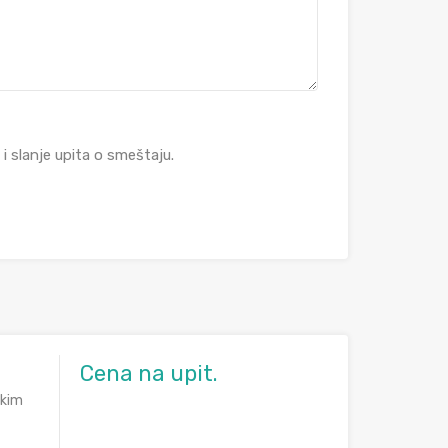
 slanje upita o smeštaju.
Cena na upit.
skim