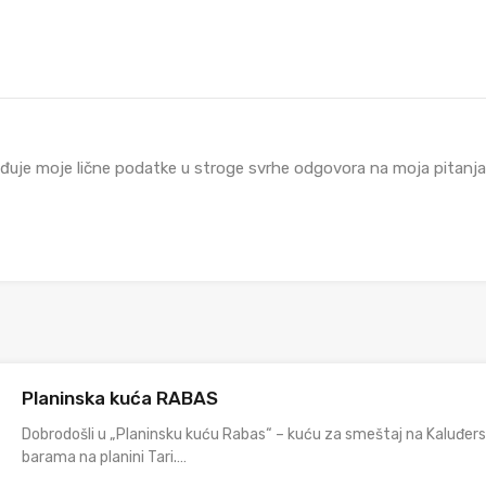
đuje moje lične podatke u stroge svrhe odgovora na moja pitanja i
Planinska kuća RABAS
Dobrodošli u „Planinsku kuću Rabas“ – kuću za smeštaj na Kaluđer
barama na planini Tari.…