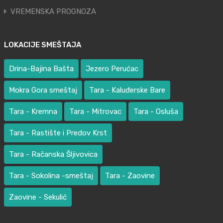
VREMENSKA PROGNOZA
LOKACIJE SMEŠTAJA
Drina-Bajina Bašta
Jezero Perućac
Mokra Gora smeštaj
Tara - Kaluđerske Bare
Tara - Kremna
Tara - Mitrovac
Tara - Osluša
Tara - Rastište i Predov Krst
Tara - Račanska Šljivovica
Tara - Sokolina -smeštaj
Tara - Zaovine
Zaovine - Sekulić