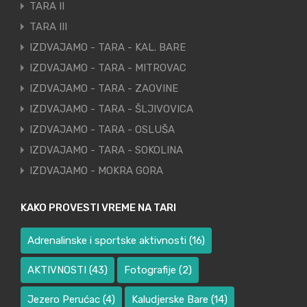
TARA II
TARA III
IZDVAJAMO - TARA - KAL. BARE
IZDVAJAMO - TARA - MITROVAC
IZDVAJAMO - TARA - ZAOVINE
IZDVAJAMO - TARA - ŠLJIVOVICA
IZDVAJAMO - TARA - OSLUŠA
IZDVAJAMO - TARA - SOKOLINA
IZDVAJAMO - MOKRA GORA
KAKO PROVESTI VREME NA TARI
Adrenalinske i sportske aktivnosti
(16)
AKTIVNOSTI
(43)
Fotografije
(2)
Jezero Perućac
(4)
Kaludjerske Bare
(14)