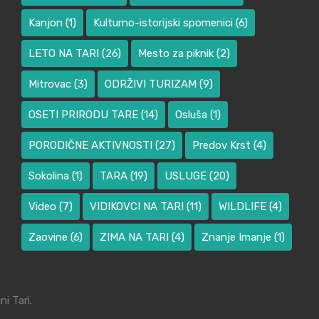
Kanjon
(1)
Kulturno-istorijski spomenici
(6)
LETO NA TARI
(26)
Mesto za piknik
(2)
Mitrovac
(3)
ODRŽIVI TURIZAM
(9)
OSETI PRIRODU TARE
(14)
Osluša
(1)
PORODIČNE AKTIVNOSTI
(27)
Predov Krst
(4)
Sokolina
(1)
TARA
(19)
USLUGE
(20)
Video
(7)
VIDIKOVCI NA TARI
(11)
WILDLIFE
(4)
Zaovine
(6)
ZIMA NA TARI
(4)
Znanje Imanje
(1)
i Tari.