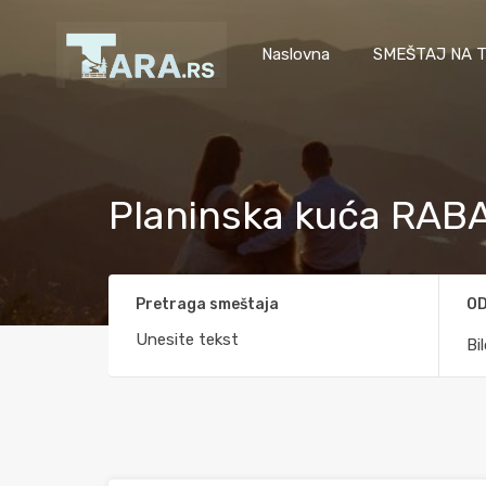
Naslovna
SMEŠTAJ NA T
Planinska kuća RAB
Pretraga smeštaja
OD
Bi