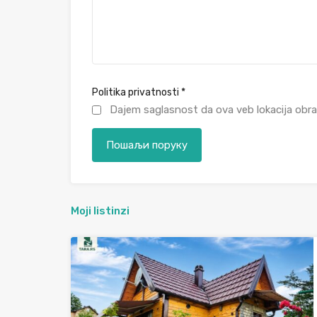
Politika privatnosti
*
Dajem saglasnost da ova veb lokacija obra
Moji listinzi