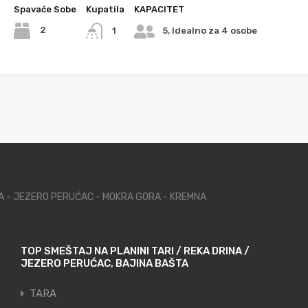
Spavaće Sobe
Kupatila
KAPACITET
2
1
5, Idealno za 4 osobe
NA - JEZERO PERUĆAC - MOKRA GORA - KREMNA
TOP SMEŠTAJ NA PLANINI TARI / REKA DRINA /
JEZERO PERUĆAC, BAJINA BAŠTA
TARA