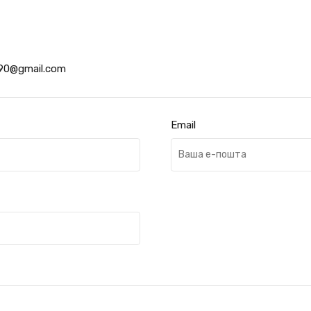
c90@gmail.com
Email