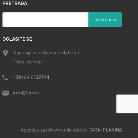
PRETRAGA
Претрага
за:
OGLASITE SE
Agencija za reklamnu delatnost
"Tara-planina"
+381 64 6132794
info@tara.rs
Agencija za reklamnu delatnost
TARA-PLANINA