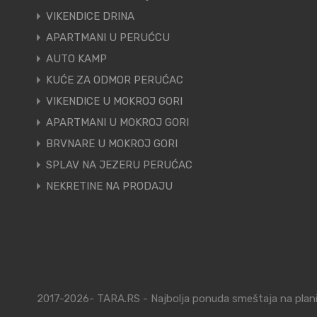
VIKENDICE DRINA
APARTMANI U PERUĆCU
AUTO KAMP
KUĆE ZA ODMOR PERUĆAC
VIKENDICE U MOKROJ GORI
APARTMANI U MOKROJ GORI
BRVNARE U MOKROJ GORI
SPLAV NA JEZERU PERUĆAC
NEKRETINE NA PRODAJU
2017-2026- TARA.RS - Najbolja ponuda smeštaja na planin