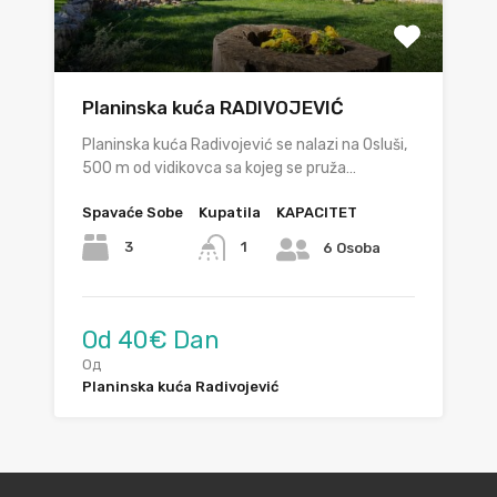
Planinska kuća RADIVOJEVIĆ
Planinska kuća Radivojević se nalazi na Osluši,
500 m od vidikovca sa kojeg se pruža…
Spavaće Sobe
Kupatila
KAPACITET
3
1
6 Osoba
Od 40€ Dan
Од
Planinska kuća Radivojević