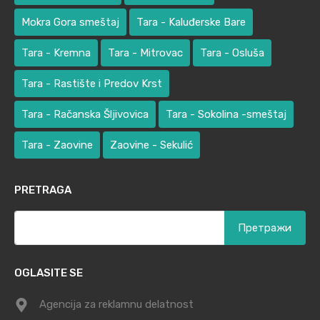
Mokra Gora smeštaj
Tara - Kaluđerske Bare
Tara - Kremna
Tara - Mitrovac
Tara - Osluša
Tara - Rastište i Predov Krst
Tara - Račanska Šljivovica
Tara - Sokolina -smeštaj
Tara - Zaovine
Zaovine - Sekulić
PRETRAGA
Претрага
за:
OGLASITE SE
Agencija za reklamnu delatnost