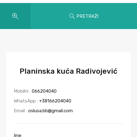
PRETRAŽI
Planinska kuća Radivojević
Mobilni :
066204040
WhatsApp :
+38166204040
Email :
oslusa.bb@gmail.com
Ime