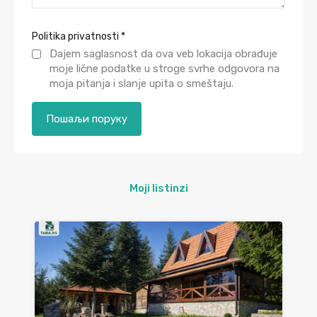
Politika privatnosti
*
Dajem saglasnost da ova veb lokacija obrađuje
moje lične podatke u stroge svrhe odgovora na
moja pitanja i slanje upita o smeštaju.
Moji listinzi