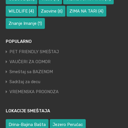
WILDLIFE
(4)
Zaovine
(6)
ZIMA NA TARI
(4)
Znanje Imanje
(1)
POPULARNO
PET FRIENDLY SMEŠTAJ
VAUČERI ZA ODMOR
Smeštaj sa BAZENOM
Sadržaj za decu
VREMENSKA PROGNOZA
LOKACIJE SMEŠTAJA
Drina-Bajina Bašta
Jezero Perućac