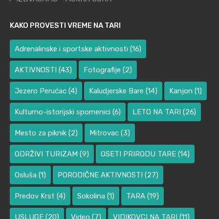
KAKO PROVESTI VREME NA TARI
Adrenalinske i sportske aktivnosti
(16)
AKTIVNOSTI
(43)
Fotografije
(2)
Jezero Perućac
(4)
Kaludjerske Bare
(14)
Kanjon
(1)
Kulturno-istorijski spomenici
(6)
LETO NA TARI
(26)
Mesto za piknik
(2)
Mitrovac
(3)
ODRŽIVI TURIZAM
(9)
OSETI PRIRODU TARE
(14)
Osluša
(1)
PORODIČNE AKTIVNOSTI
(27)
Predov Krst
(4)
Sokolina
(1)
TARA
(19)
USLUGE
(20)
Video
(7)
VIDIKOVCI NA TARI
(11)