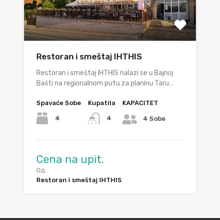
Restoran i smeštaj IHTHIS
Restoran i smeštaj IHTHIS nalazi se u Bajnoj
Bašti na regionalnom putu za planinu Taru…
Spavaće Sobe
Kupatila
KAPACITET
4
4
4 Sobe
Cena na upit.
Од
Restoran i smeštaj IHTHIS