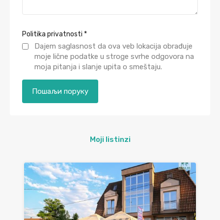
Politika privatnosti
*
Dajem saglasnost da ova veb lokacija obrađuje
moje lične podatke u stroge svrhe odgovora na
moja pitanja i slanje upita o smeštaju.
Moji listinzi