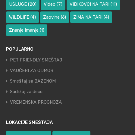
USLUGE
(20)
Video
(7)
VIDIKOVCI NA TARI
(11)
WILDLIFE
(4)
Zaovine
(6)
ZIMA NA TARI
(4)
Znanje Imanje
(1)
POPULARNO
PET FRIENDLY SMEŠTAJ
VAUČERI ZA ODMOR
Smeštaj sa BAZENOM
Sadržaj za decu
VREMENSKA PROGNOZA
LOKACIJE SMEŠTAJA