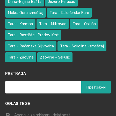
Drina-Bajina Bašta
Jezero Perućac
Mokra Gora smeštaj
Tara - Kaluđerske Bare
Tara - Kremna
Tara - Mitrovac
Tara - Osluša
Tara - Rastište i Predov Krst
Tara - Račanska Šljivovica
Tara - Sokolina -smeštaj
Tara - Zaovine
Zaovine - Sekulić
PRETRAGA
Претрага
за:
OGLASITE SE
Agencija za reklamnu delatnost