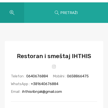
PRETRAŽI
Restoran i smeštaj IHTHIS
Telefon :
0640676884
Mobilni :
0658866475
WhatsApp :
+381640676884
Email :
ihthisribnjak@gmail.com