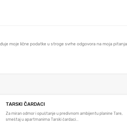
đuje moje lične podatke u stroge svrhe odgovora na moja pitanja i
TARSKI ČARDACI
Za miran odmor i opuštanje u predivnom ambijentu planine Tare,
smeštaj u apartmanima Tarski čardaci…