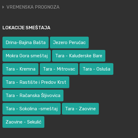
VREMENSKA PROGNOZA
LOKACIJE SMEŠTAJA
Drina-Bajina Bašta
Jezero Perućac
Mokra Gora smeštaj
Tara - Kaluđerske Bare
Tara - Kremna
Tara - Mitrovac
Tara - Osluša
Tara - Rastište i Predov Krst
Tara - Račanska Šljivovica
Tara - Sokolina -smeštaj
Tara - Zaovine
Zaovine - Sekulić