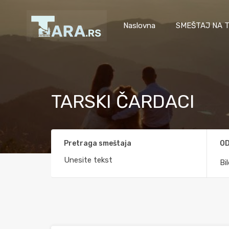
Naslovna
SMEŠTAJ NA T
TARSKI ČARDACI
Pretraga smeštaja
OD
Bi