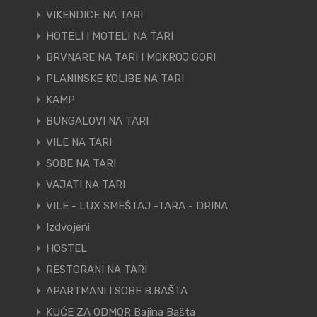
VIKENDICE NA TARI
HOTELI I MOTELI NA TARI
BRVNARE NA TARI I MOKROJ GORI
PLANINSKE KOLIBE NA TARI
KAMP
BUNGALOVI NA TARI
VILE NA TARI
SOBE NA TARI
VAJATI NA TARI
VILE - LUX SMEŠTAJ -TARA - DRINA
Izdvojeni
HOSTEL
RESTORANI NA TARI
APARTMANI I SOBE B.BAŠTA
KUĆE ZA ODMOR Bajina Bašta