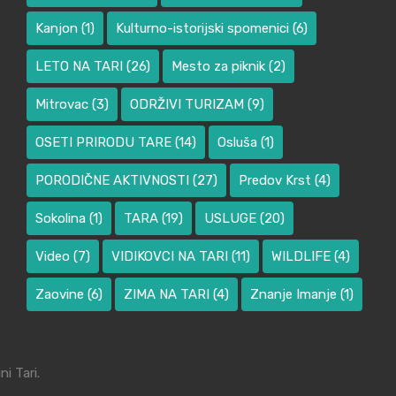
Kanjon
(1)
Kulturno-istorijski spomenici
(6)
LETO NA TARI
(26)
Mesto za piknik
(2)
Mitrovac
(3)
ODRŽIVI TURIZAM
(9)
OSETI PRIRODU TARE
(14)
Osluša
(1)
PORODIČNE AKTIVNOSTI
(27)
Predov Krst
(4)
Sokolina
(1)
TARA
(19)
USLUGE
(20)
Video
(7)
VIDIKOVCI NA TARI
(11)
WILDLIFE
(4)
Zaovine
(6)
ZIMA NA TARI
(4)
Znanje Imanje
(1)
i Tari.