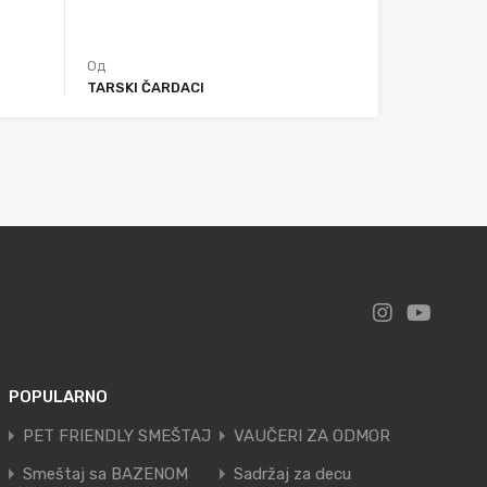
Од
TARSKI ČARDACI
POPULARNO
PET FRIENDLY SMEŠTAJ
VAUČERI ZA ODMOR
Smeštaj sa BAZENOM
Sadržaj za decu