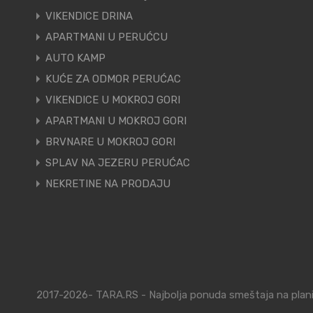
VIKENDICE DRINA
APARTMANI U PERUĆCU
AUTO KAMP
KUĆE ZA ODMOR PERUĆAC
VIKENDICE U MOKROJ GORI
APARTMANI U MOKROJ GORI
BRVNARE U MOKROJ GORI
SPLAV NA JEZERU PERUĆAC
NEKRETINE NA PRODAJU
2017-2026- TARA.RS - Najbolja ponuda smeštaja na planin