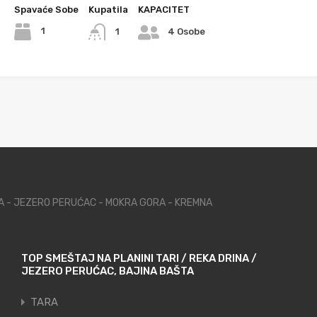
Spavaće Sobe
Kupatila
KAPACITET
1
1
4 Osobe
NA - JEZERO PERUĆAC - MOKRA GORA - KREMNA
TOP SMEŠTAJ NA PLANINI TARI / REKA DRINA /
JEZERO PERUĆAC, BAJINA BAŠTA
TARA