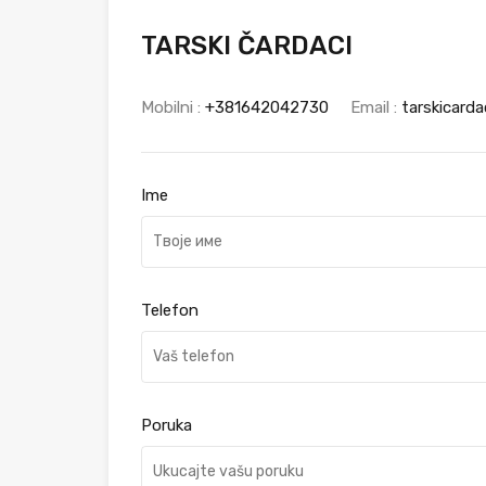
TARSKI ČARDACI
Mobilni :
+381642042730
Email :
tarskicard
Ime
Telefon
Poruka