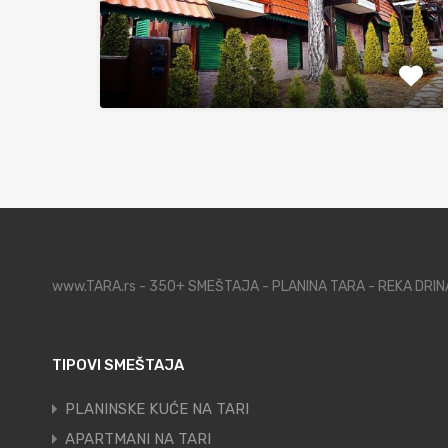
www.TARA.rs - 350+ SMEŠTAJA - PLANINA TARA - REKA DRI
TIPOVI SMEŠTAJA
PLANINSKE KUĆE NA TARI
APARTMANI NA TARI