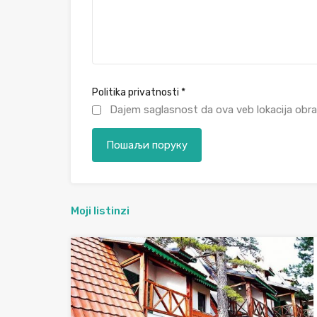
Politika privatnosti
*
Dajem saglasnost da ova veb lokacija obra
Moji listinzi