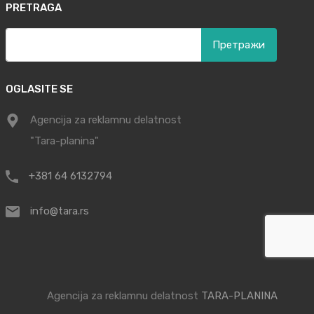
PRETRAGA
Претрага
за:
OGLASITE SE
Agencija za reklamnu delatnost
"Tara-planina"
+381 64 6132794
info@tara.rs
Agencija za reklamnu delatnost
TARA-PLANINA