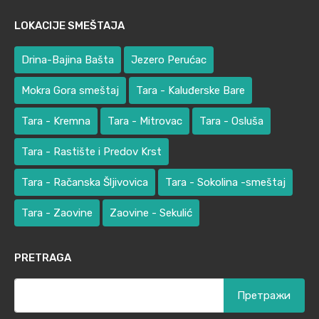
LOKACIJE SMEŠTAJA
Drina-Bajina Bašta
Jezero Perućac
Mokra Gora smeštaj
Tara - Kaluđerske Bare
Tara - Kremna
Tara - Mitrovac
Tara - Osluša
Tara - Rastište i Predov Krst
Tara - Račanska Šljivovica
Tara - Sokolina -smeštaj
Tara - Zaovine
Zaovine - Sekulić
PRETRAGA
Претрага
за: