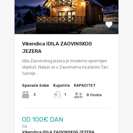
Vikendica IDILA ZAOVINSKOG
JEZERA
Idila Zaovinskog jezera je moderno opremljen
objekat. Nalazi se u Zaovinama na planini Tari,
tačnije…
Spavaće Sobe
Kupatila
KAPACITET
3
1
8 Osoba
OD 100€ DAN
Од
Vikendica IDILA ZAOVINSKOG JEZERA