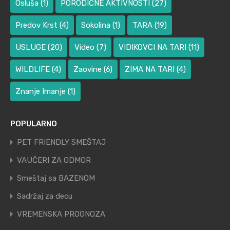
Osluša
(1)
PORODIČNE AKTIVNOSTI
(27)
Predov Krst
(4)
Sokolina
(1)
TARA
(19)
USLUGE
(20)
Video
(7)
VIDIKOVCI NA TARI
(11)
WILDLIFE
(4)
Zaovine
(6)
ZIMA NA TARI
(4)
Znanje Imanje
(1)
POPULARNO
PET FRIENDLY SMEŠTAJ
VAUČERI ZA ODMOR
Smeštaj sa BAZENOM
Sadržaj za decu
VREMENSKA PROGNOZA