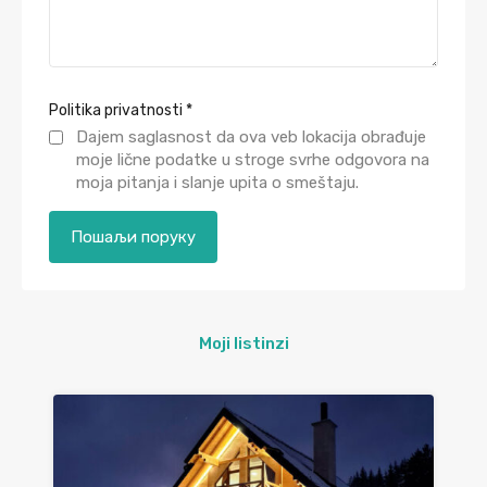
Politika privatnosti
*
Dajem saglasnost da ova veb lokacija obrađuje
moje lične podatke u stroge svrhe odgovora na
moja pitanja i slanje upita o smeštaju.
Moji listinzi