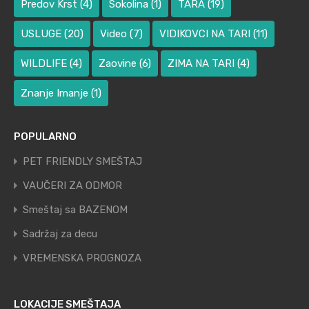
Predov Krst
(4)
Sokolina
(1)
TARA
(19)
USLUGE
(20)
Video
(7)
VIDIKOVCI NA TARI
(11)
WILDLIFE
(4)
Zaovine
(6)
ZIMA NA TARI
(4)
Znanje Imanje
(1)
POPULARNO
PET FRIENDLY SMEŠTAJ
VAUČERI ZA ODMOR
Smeštaj sa BAZENOM
Sadržaj za decu
VREMENSKA PROGNOZA
LOKACIJE SMEŠTAJA