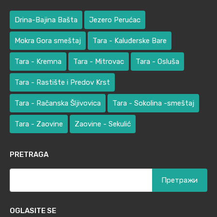
Drina-Bajina Bašta
Jezero Perućac
Mokra Gora smeštaj
Tara - Kaluđerske Bare
Tara - Kremna
Tara - Mitrovac
Tara - Osluša
Tara - Rastište i Predov Krst
Tara - Račanska Šljivovica
Tara - Sokolina -smeštaj
Tara - Zaovine
Zaovine - Sekulić
PRETRAGA
Претрага
за:
OGLASITE SE