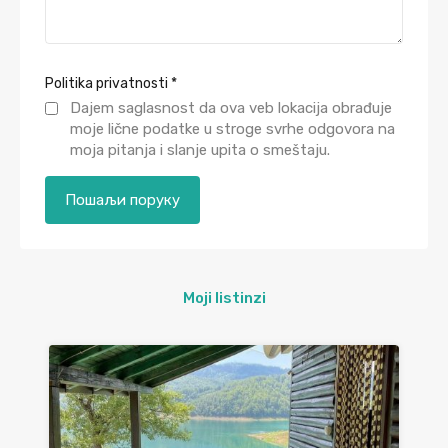
Politika privatnosti
*
Dajem saglasnost da ova veb lokacija obrađuje
moje lične podatke u stroge svrhe odgovora na
moja pitanja i slanje upita o smeštaju.
Moji listinzi