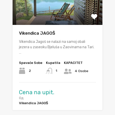
Vikendica JAGOŠ
Vikendica Jagoš se nalazi na samoj obali
jezera u zaseoku Bjeluša u Zaovinama na Tari.
…
Spavaće Sobe
Kupatila
KAPACITET
2
1
4 Osobe
Cena na upit.
Од
Vikendica JAGOŠ