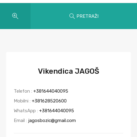
PRETRAŽI
Vikendica JAGOŠ
Telefon :
+381644040095
Mobilni :
+381628520600
WhatsApp :
+381644040095
Email :
jagosbozic@gmail.com