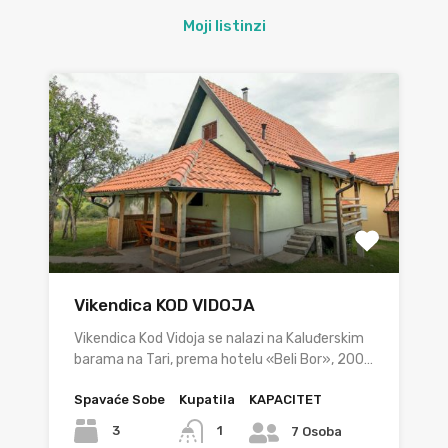
Moji listinzi
Vikendica KOD VIDOJA
Vikendica Kod Vidoja se nalazi na Kaluđerskim
barama na Tari, prema hotelu «Beli Bor», 200…
Spavaće Sobe
Kupatila
KAPACITET
3
1
7 Osoba