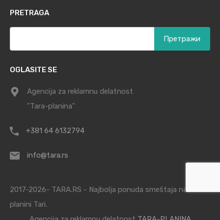
PRETRAGA
Претрага
за:
OGLASITE SE
Agencija za reklamnu delatnost
"Tara-planina"
+381 64 6132794
info@tara.rs
2017-2026- TARA.RS - Najbolja ponuda smeštaja na
planini Tari.
Agencija za reklamnu delatnost
TARA-PLANINA