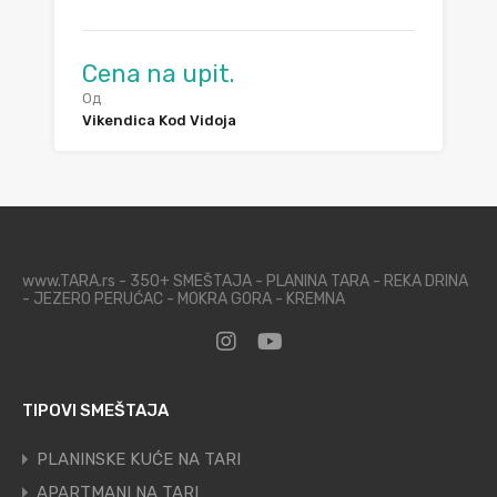
Cena na upit.
Од
Vikendica Kod Vidoja
www.TARA.rs - 350+ SMEŠTAJA - PLANINA TARA - REKA DRINA
- JEZERO PERUĆAC - MOKRA GORA - KREMNA
TIPOVI SMEŠTAJA
PLANINSKE KUĆE NA TARI
APARTMANI NA TARI