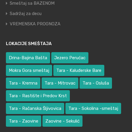
Smeštaj sa BAZENOM
Sadržaj za decu
VREMENSKA PROGNOZA
LOKACIJE SMEŠTAJA
Drina-Bajina Bašta
Jezero Perućac
Mokra Gora smeštaj
Tara - Kaluđerske Bare
Tara - Kremna
Tara - Mitrovac
Tara - Osluša
Tara - Rastište i Predov Krst
Tara - Račanska Šljivovica
Tara - Sokolina -smeštaj
Tara - Zaovine
Zaovine - Sekulić