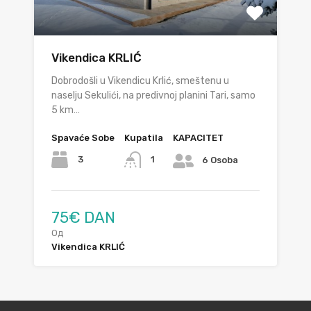
Vikendica KRLIĆ
Dobrodošli u Vikendicu Krlić, smeštenu u
naselju Sekulići, na predivnoj planini Tari, samo
5 km…
Spavaće Sobe
Kupatila
KAPACITET
3
1
6 Osoba
75€ DAN
Од
Vikendica KRLIĆ