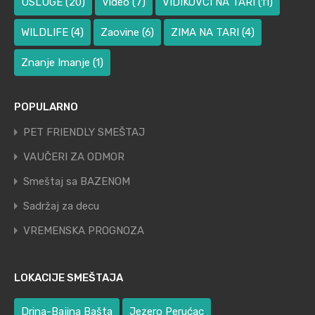
USLUGE
(20)
Video
(7)
VIDIKOVCI NA TARI
(11)
WILDLIFE
(4)
Zaovine
(6)
ZIMA NA TARI
(4)
Znanje Imanje
(1)
POPULARNO
PET FRIENDLY SMEŠTAJ
VAUČERI ZA ODMOR
Smeštaj sa BAZENOM
Sadržaj za decu
VREMENSKA PROGNOZA
LOKACIJE SMEŠTAJA
Drina-Bajina Bašta
Jezero Perućac