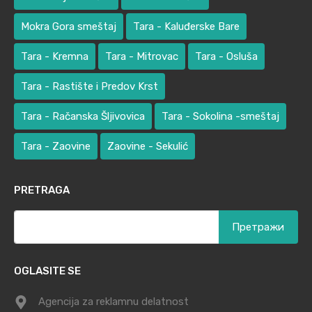
Mokra Gora smeštaj
Tara - Kaluđerske Bare
Tara - Kremna
Tara - Mitrovac
Tara - Osluša
Tara - Rastište i Predov Krst
Tara - Račanska Šljivovica
Tara - Sokolina -smeštaj
Tara - Zaovine
Zaovine - Sekulić
PRETRAGA
Претрага
за:
OGLASITE SE
Agencija za reklamnu delatnost