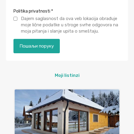
Politika privatnosti
*
Dajem saglasnost da ova veb lokacija obrađuje
moje lične podatke u stroge svrhe odgovora na
moja pitanja i slanje upita o smeštaju.
Moji listinzi