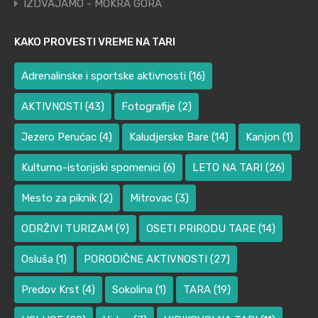
IZDVAJAMO - MOKRA GORA
KAKO PROVESTI VREME NA TARI
Adrenalinske i sportske aktivnosti
(16)
AKTIVNOSTI
(43)
Fotografije
(2)
Jezero Perućac
(4)
Kaludjerske Bare
(14)
Kanjon
(1)
Kulturno-istorijski spomenici
(6)
LETO NA TARI
(26)
Mesto za piknik
(2)
Mitrovac
(3)
ODRŽIVI TURIZAM
(9)
OSETI PRIRODU TARE
(14)
Osluša
(1)
PORODIČNE AKTIVNOSTI
(27)
Predov Krst
(4)
Sokolina
(1)
TARA
(19)