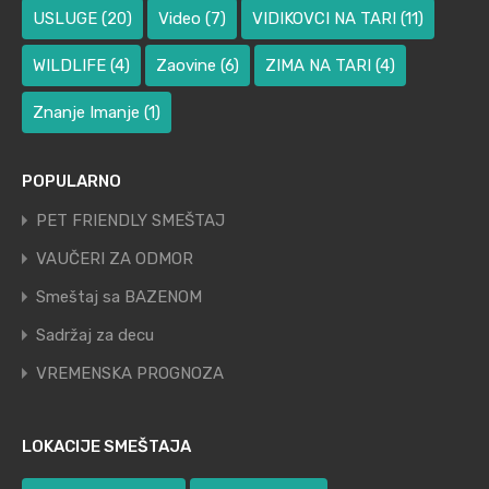
USLUGE
(20)
Video
(7)
VIDIKOVCI NA TARI
(11)
WILDLIFE
(4)
Zaovine
(6)
ZIMA NA TARI
(4)
Znanje Imanje
(1)
POPULARNO
PET FRIENDLY SMEŠTAJ
VAUČERI ZA ODMOR
Smeštaj sa BAZENOM
Sadržaj za decu
VREMENSKA PROGNOZA
LOKACIJE SMEŠTAJA