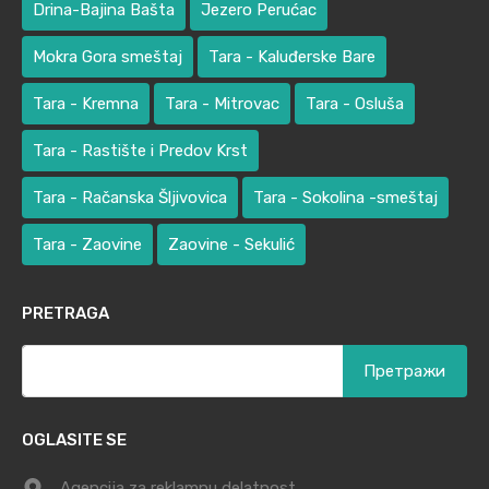
Drina-Bajina Bašta
Jezero Perućac
Mokra Gora smeštaj
Tara - Kaluđerske Bare
Tara - Kremna
Tara - Mitrovac
Tara - Osluša
Tara - Rastište i Predov Krst
Tara - Račanska Šljivovica
Tara - Sokolina -smeštaj
Tara - Zaovine
Zaovine - Sekulić
PRETRAGA
Претрага
за:
OGLASITE SE
Agencija za reklamnu delatnost