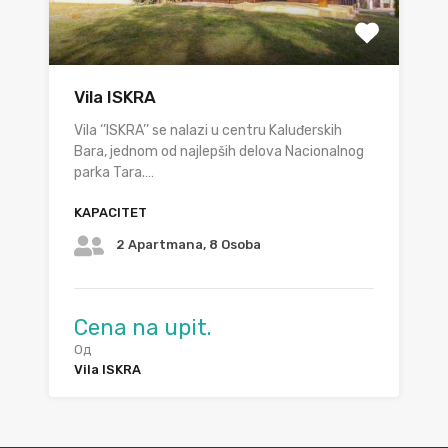
Vila ISKRA
Vila ‘’ISKRA’’ se nalazi u centru Kaluđerskih
Bara, jednom od najlepših delova Nacionalnog
parka Tara.…
KAPACITET
2 Apartmana, 8 Osoba
Cena na upit.
Од
Vila ISKRA