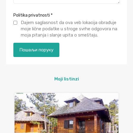
Politika privatnosti
*
Dajem saglasnost da ova veb lokacija obrađuje
moje lične podatke u stroge svrhe odgovora na
moja pitanja i slanje upita o smeštaju.
Moji listinzi