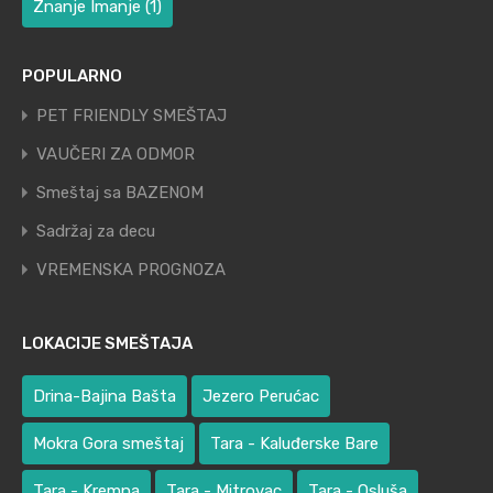
Znanje Imanje
(1)
POPULARNO
PET FRIENDLY SMEŠTAJ
VAUČERI ZA ODMOR
Smeštaj sa BAZENOM
Sadržaj za decu
VREMENSKA PROGNOZA
LOKACIJE SMEŠTAJA
Drina-Bajina Bašta
Jezero Perućac
Mokra Gora smeštaj
Tara - Kaluđerske Bare
Tara - Kremna
Tara - Mitrovac
Tara - Osluša