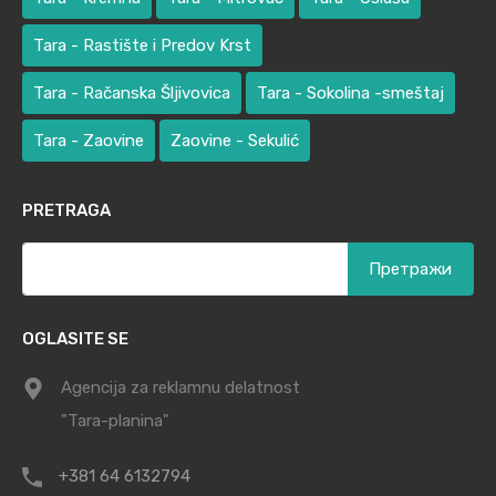
Tara - Rastište i Predov Krst
Tara - Račanska Šljivovica
Tara - Sokolina -smeštaj
Tara - Zaovine
Zaovine - Sekulić
PRETRAGA
Претрага
за:
OGLASITE SE
Agencija za reklamnu delatnost
"Tara-planina"
+381 64 6132794