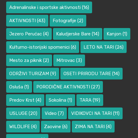
Adrenalinske i sportske aktivnosti
(16)
AKTIVNOSTI
(43)
Fotografije
(2)
Jezero Perućac
(4)
Kaludjerske Bare
(14)
Kanjon
(1)
Kulturno-istorijski spomenici
(6)
LETO NA TARI
(26)
Mesto za piknik
(2)
Mitrovac
(3)
ODRŽIVI TURIZAM
(9)
OSETI PRIRODU TARE
(14)
Osluša
(1)
PORODIČNE AKTIVNOSTI
(27)
Predov Krst
(4)
Sokolina
(1)
TARA
(19)
USLUGE
(20)
Video
(7)
VIDIKOVCI NA TARI
(11)
WILDLIFE
(4)
Zaovine
(6)
ZIMA NA TARI
(4)