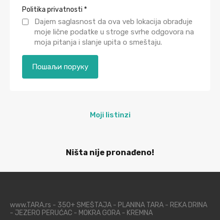
Politika privatnosti
*
Dajem saglasnost da ova veb lokacija obrađuje
moje lične podatke u stroge svrhe odgovora na
moja pitanja i slanje upita o smeštaju.
Moji listinzi
Ništa nije pronađeno!
www.TARA.rs - 350+ SMEŠTAJA - PLANINA TARA - REKA DRINA
- JEZERO PERUĆAC - MOKRA GORA - KREMNA