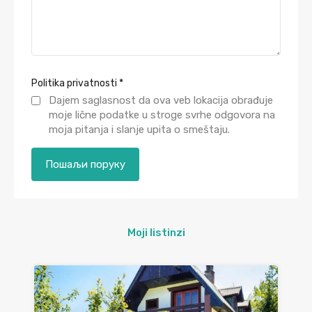
Politika privatnosti
*
Dajem saglasnost da ova veb lokacija obrađuje
moje lične podatke u stroge svrhe odgovora na
moja pitanja i slanje upita o smeštaju.
Moji listinzi