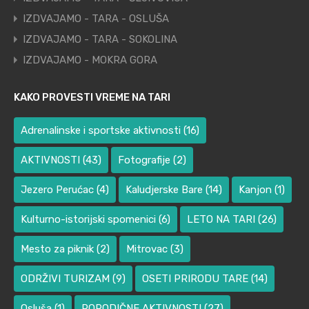
IZDVAJAMO - TARA - OSLUŠA
IZDVAJAMO - TARA - SOKOLINA
IZDVAJAMO - MOKRA GORA
KAKO PROVESTI VREME NA TARI
Adrenalinske i sportske aktivnosti
(16)
AKTIVNOSTI
(43)
Fotografije
(2)
Jezero Perućac
(4)
Kaludjerske Bare
(14)
Kanjon
(1)
Kulturno-istorijski spomenici
(6)
LETO NA TARI
(26)
Mesto za piknik
(2)
Mitrovac
(3)
ODRŽIVI TURIZAM
(9)
OSETI PRIRODU TARE
(14)
Osluša
(1)
PORODIČNE AKTIVNOSTI
(27)