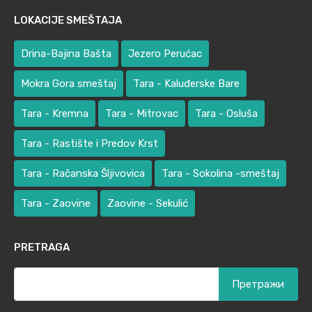
LOKACIJE SMEŠTAJA
Drina-Bajina Bašta
Jezero Perućac
Mokra Gora smeštaj
Tara - Kaluđerske Bare
Tara - Kremna
Tara - Mitrovac
Tara - Osluša
Tara - Rastište i Predov Krst
Tara - Račanska Šljivovica
Tara - Sokolina -smeštaj
Tara - Zaovine
Zaovine - Sekulić
PRETRAGA
Претрага
за: