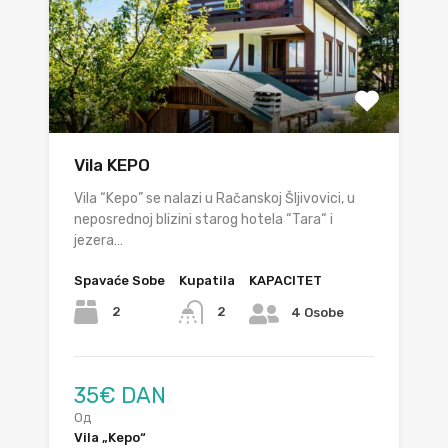
Vila KEPO
Vila “Kepo” se nalazi u Račanskoj Šljivovici, u
neposrednoj blizini starog hotela “Tara“ i
jezera…
Spavaće Sobe
Kupatila
KAPACITET
2
2
4 Osobe
35€ DAN
Од
Vila „Kepo“