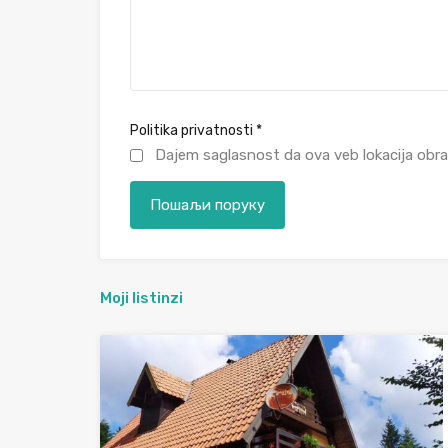
Politika privatnosti
*
Dajem saglasnost da ova veb lokacija obra
Moji listinzi