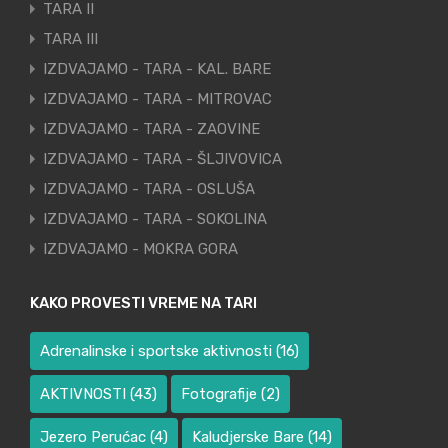
TARA II
TARA III
IZDVAJAMO - TARA - KAL. BARE
IZDVAJAMO - TARA - MITROVAC
IZDVAJAMO - TARA - ZAOVINE
IZDVAJAMO - TARA - ŠLJIVOVICA
IZDVAJAMO - TARA - OSLUŠA
IZDVAJAMO - TARA - SOKOLINA
IZDVAJAMO - MOKRA GORA
KAKO PROVESTI VREME NA TARI
Adrenalinske i sportske aktivnosti
(16)
AKTIVNOSTI
(43)
Fotografije
(2)
Jezero Perućac
(4)
Kaludjerske Bare
(14)