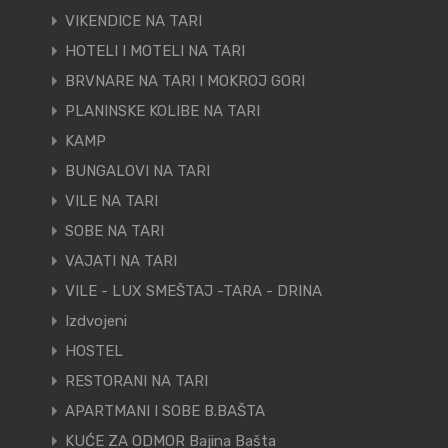
VIKENDICE NA TARI
HOTELI I MOTELI NA TARI
BRVNARE NA TARI I MOKROJ GORI
PLANINSKE KOLIBE NA TARI
KAMP
BUNGALOVI NA TARI
VILE NA TARI
SOBE NA TARI
VAJATI NA TARI
VILE - LUX SMEŠTAJ -TARA - DRINA
Izdvojeni
HOSTEL
RESTORANI NA TARI
APARTMANI I SOBE B.BAŠTA
KUĆE ZA ODMOR Bajina Bašta