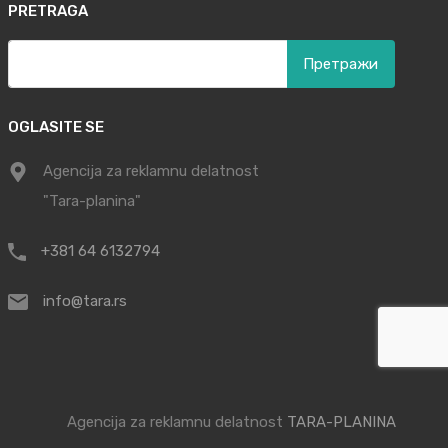
PRETRAGA
Претрага
за:
OGLASITE SE
Agencija za reklamnu delatnost
"Tara-planina"
+381 64 6132794
info@tara.rs
Agencija za reklamnu delatnost
TARA-PLANINA