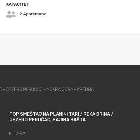
KAPACITET
2 Apartmana
NA - JEZERO PERUĆAC - MOKRA GORA - KREMNA
TOP SMEŠTAJ NA PLANINI TARI / REKA DRINA /
JEZERO PERUĆAC, BAJINA BAŠTA
TARA