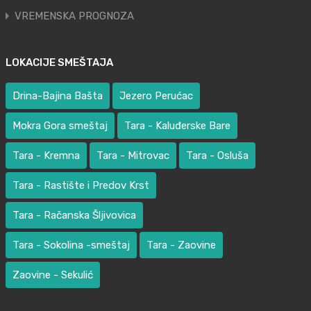
VREMENSKA PROGNOZA
LOKACIJE SMEŠTAJA
Drina-Bajina Bašta
Jezero Perućac
Mokra Gora smeštaj
Tara - Kaluđerske Bare
Tara - Kremna
Tara - Mitrovac
Tara - Osluša
Tara - Rastište i Predov Krst
Tara - Račanska Šljivovica
Tara - Sokolina -smeštaj
Tara - Zaovine
Zaovine - Sekulić