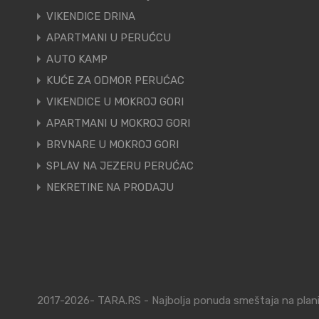
VIKENDICE DRINA
APARTMANI U PERUĆCU
AUTO KAMP
KUĆE ZA ODMOR PERUĆAC
VIKENDICE U MOKROJ GORI
APARTMANI U MOKROJ GORI
BRVNARE U MOKROJ GORI
SPLAV NA JEZERU PERUĆAC
NEKRETINE NA PRODAJU
2017-2026- TARA.RS - Najbolja ponuda smeštaja na planin