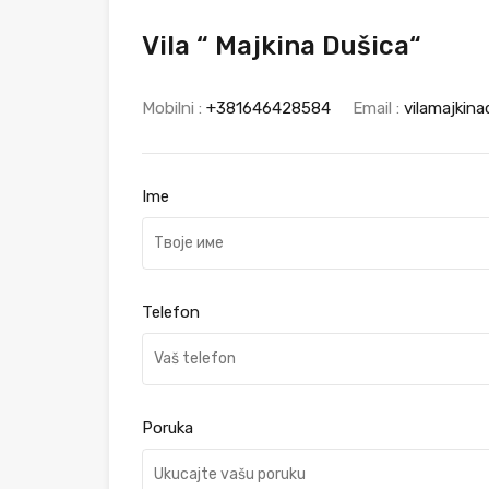
Vila “ Majkina Dušica“
Mobilni :
+381646428584
Email :
vilamajkin
Ime
Telefon
Poruka