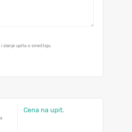
 slanje upita o smeštaju.
Cena na upit.
ta