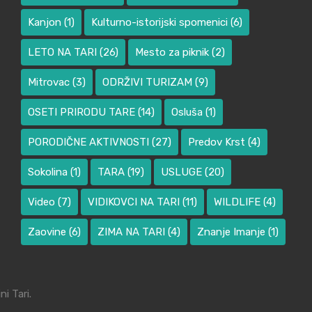
Kanjon
(1)
Kulturno-istorijski spomenici
(6)
LETO NA TARI
(26)
Mesto za piknik
(2)
Mitrovac
(3)
ODRŽIVI TURIZAM
(9)
OSETI PRIRODU TARE
(14)
Osluša
(1)
PORODIČNE AKTIVNOSTI
(27)
Predov Krst
(4)
Sokolina
(1)
TARA
(19)
USLUGE
(20)
Video
(7)
VIDIKOVCI NA TARI
(11)
WILDLIFE
(4)
Zaovine
(6)
ZIMA NA TARI
(4)
Znanje Imanje
(1)
i Tari.