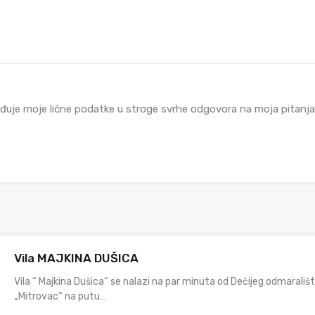
đuje moje lične podatke u stroge svrhe odgovora na moja pitanja i
Vila MAJKINA DUŠICA
Vila “ Majkina Dušica“ se nalazi na par minuta od Dečijeg odmarališ
„Mitrovac“ na putu…