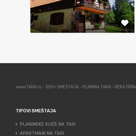
www.TARA.rs - 350+ SMEŠTAJA - PLANINA TARA - REKA DRI
TIPOVI SMEŠTAJA
PLANINSKE KUĆE NA TARI
APARTMANI NA TARI