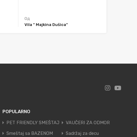
Од
Vila “ Majkina Dušica“
POPULARNO
PET FRIENDLY SMEŠTAJ
VAUČERI ZA ODMOR
Smeštaj sa BAZENOM
Sadržaj za decu