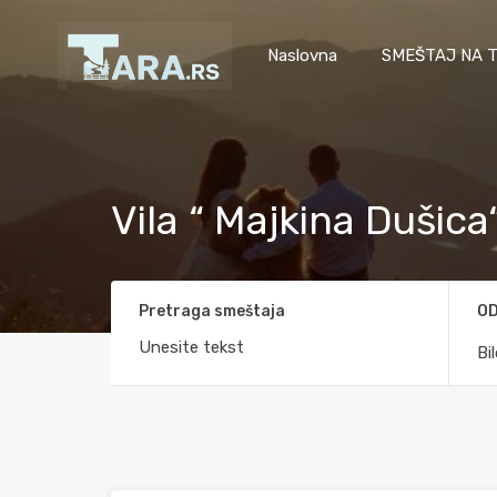
Naslovna
SMEŠTAJ NA T
Vila “ Majkina Dušica
Pretraga smeštaja
OD
Bi