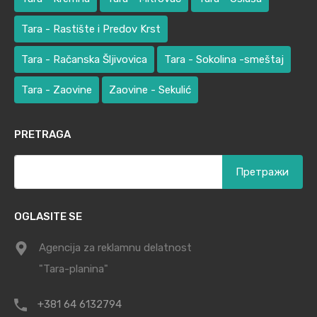
Tara - Rastište i Predov Krst
Tara - Račanska Šljivovica
Tara - Sokolina -smeštaj
Tara - Zaovine
Zaovine - Sekulić
PRETRAGA
Претрага
за:
OGLASITE SE
Agencija za reklamnu delatnost
"Tara-planina"
+381 64 6132794