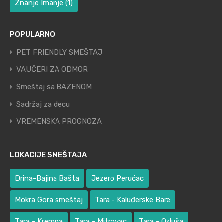
Znanje Imanje
(1)
POPULARNO
PET FRIENDLY SMEŠTAJ
VAUČERI ZA ODMOR
Smeštaj sa BAZENOM
Sadržaj za decu
VREMENSKA PROGNOZA
LOKACIJE SMEŠTAJA
Drina-Bajina Bašta
Jezero Perućac
Mokra Gora smeštaj
Tara - Kaluđerske Bare
Tara - Kremna
Tara - Mitrovac
Tara - Osluša