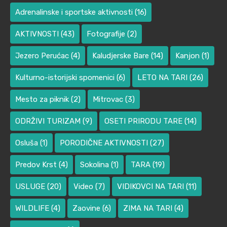
Adrenalinske i sportske aktivnosti
(16)
AKTIVNOSTI
(43)
Fotografije
(2)
Jezero Perućac
(4)
Kaludjerske Bare
(14)
Kanjon
(1)
Kulturno-istorijski spomenici
(6)
LETO NA TARI
(26)
Mesto za piknik
(2)
Mitrovac
(3)
ODRŽIVI TURIZAM
(9)
OSETI PRIRODU TARE
(14)
Osluša
(1)
PORODIČNE AKTIVNOSTI
(27)
Predov Krst
(4)
Sokolina
(1)
TARA
(19)
USLUGE
(20)
Video
(7)
VIDIKOVCI NA TARI
(11)
WILDLIFE
(4)
Zaovine
(6)
ZIMA NA TARI
(4)