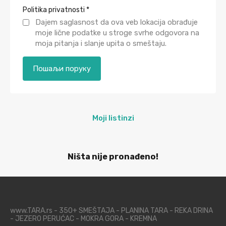
Politika privatnosti
*
Dajem saglasnost da ova veb lokacija obrađuje
moje lične podatke u stroge svrhe odgovora na
moja pitanja i slanje upita o smeštaju.
Moji listinzi
Ništa nije pronađeno!
www.TARA.rs - 350+ SMEŠTAJA - PLANINA TARA - REKA DRINA
- JEZERO PERUĆAC - MOKRA GORA - KREMNA