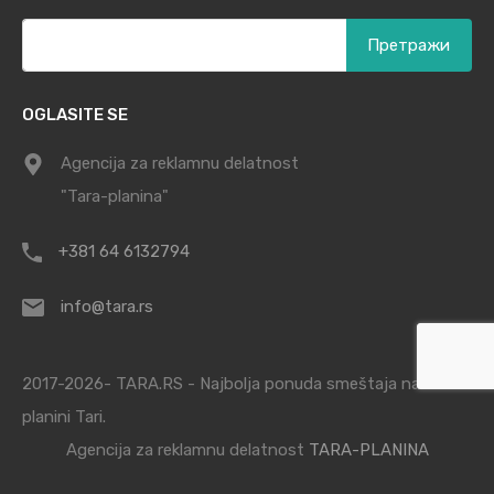
Претрага
за:
OGLASITE SE
Agencija za reklamnu delatnost
"Tara-planina"
+381 64 6132794
info@tara.rs
2017-2026- TARA.RS - Najbolja ponuda smeštaja na
planini Tari.
Agencija za reklamnu delatnost
TARA-PLANINA