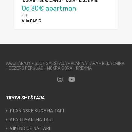
TARA III, IZDVAJAMO - TARA - KAL. BARE
Od 30€ apartman
Од
Vila PAŠIĆ
www.TARA.rs - 350+ SMEŠTAJA - PLANINA TARA - REKA DRINA
- JEZERO PERUĆAC - MOKRA GORA - KREMNA
TIPOVI SMEŠTAJA
PLANINSKE KUĆE NA TARI
APARTMANI NA TARI
VIKENDICE NA TARI