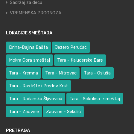
Sadržaj za decu
VREMENSKA PROGNOZA
LOKACIJE SMEŠTAJA
Drina-Bajina Bašta
Jezero Perućac
Mokra Gora smeštaj
Tara - Kaluđerske Bare
Tara - Kremna
Tara - Mitrovac
Tara - Osluša
Tara - Rastište i Predov Krst
Tara - Račanska Šljivovica
Tara - Sokolina -smeštaj
Tara - Zaovine
Zaovine - Sekulić
PRETRAGA