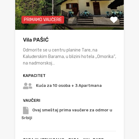
PRIMAMO VAUČERE
Vila PAŠIĆ
Odmorite se u centru planine Tare, na
Kaluđerskim Barama, u blizini hotela „Omorika“,
na nadmorskoj…
KAPACITET
Kuća za 10 osoba + 3 Apartmana
VAUČERI
Ovaj smeštaj prima vaučere za odmor u
Srbiji