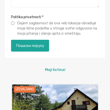
Politika privatnosti
*
Dajem saglasnost da ova veb lokacija obrađuje
moje lične podatke u stroge svrhe odgovora na
moja pitanja i slanje upita o smeštaju.
Moji listinzi
IZDVAJAMO