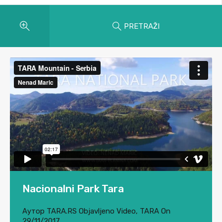
PRETRAŽI
Nacionalni Park Tara
Аутор
TARA.RS
Objavljeno
Video
,
TARA
On
29/11/2017