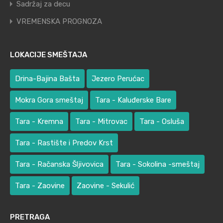
Sadržaj za decu
VREMENSKA PROGNOZA
LOKACIJE SMEŠTAJA
Drina-Bajina Bašta
Jezero Perućac
Mokra Gora smeštaj
Tara - Kaluđerske Bare
Tara - Kremna
Tara - Mitrovac
Tara - Osluša
Tara - Rastište i Predov Krst
Tara - Račanska Šljivovica
Tara - Sokolina -smeštaj
Tara - Zaovine
Zaovine - Sekulić
PRETRAGA