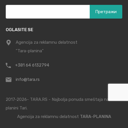
Претрага
за:
OGLASITE SE
Agencija za reklamnu delatnost
"Tara-planina"
+381 64 6132794
info@tara.rs
2017-2026- TARA.RS - Najbolja ponuda smeštaja na
planini Tari.
Agencija za reklamnu delatnost
TARA-PLANINA