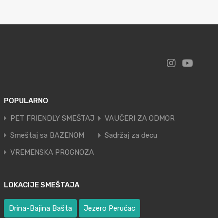
POPULARNO
PET FRIENDLY SMEŠTAJ
VAUČERI ZA ODMOR
Smeštaj sa BAZENOM
Sadržaj za decu
VREMENSKA PROGNOZA
LOKACIJE SMEŠTAJA
Drina-Bajina Bašta
Jezero Perućac