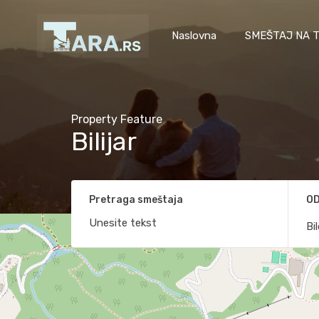
Naslovna
SMEŠTAJ NA T
Property Feature
Bilijar
Pretraga smeštaja
OD
Bi