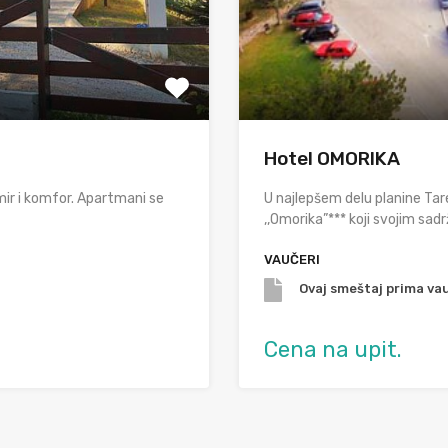
Hotel OMORIKA
mir i komfor. Apartmani se
U najlepšem delu planine Ta
,,Omorika”*** koji svojim sad
VAUČERI
Ovaj smeštaj prima vau
Cena na upit.