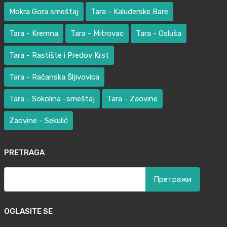
Mokra Gora smeštaj
Tara - Kaluđerske Bare
Tara - Kremna
Tara - Mitrovac
Tara - Osluša
Tara - Rastište i Predov Krst
Tara - Račanska Šljivovica
Tara - Sokolina -smeštaj
Tara - Zaovine
Zaovine - Sekulić
PRETRAGA
Претрага
за:
OGLASITE SE