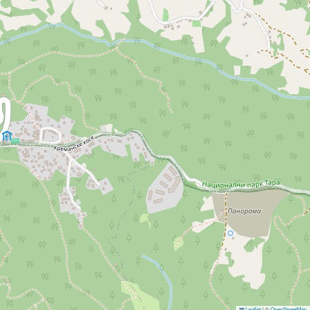
Leaflet
|
©
OpenStreetMap