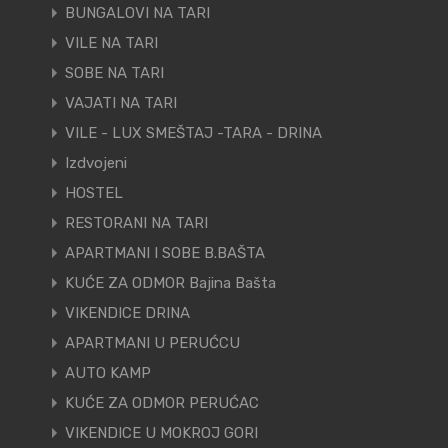
BUNGALOVI NA TARI
VILE NA TARI
SOBE NA TARI
VAJATI NA TARI
VILE - LUX SMEŠTAJ -TARA - DRINA
Izdvojeni
HOSTEL
RESTORANI NA TARI
APARTMANI I SOBE B.BAŠTA
KUĆE ZA ODMOR Bajina Bašta
VIKENDICE DRINA
APARTMANI U PERUĆCU
AUTO KAMP
KUĆE ZA ODMOR PERUĆAC
VIKENDICE U MOKROJ GORI