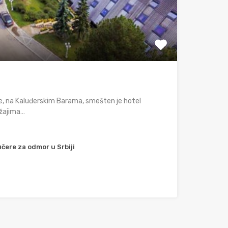
re, na Kaluđerskim Barama, smešten je hotel
ržajima…
čere za odmor u Srbiji