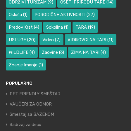
ODRŽIVI TURIZAM
(9)
OSETI PRIRODU TARE
(14)
Osluša
(1)
PORODIČNE AKTIVNOSTI
(27)
Predov Krst
(4)
Sokolina
(1)
TARA
(19)
USLUGE
(20)
Video
(7)
VIDIKOVCI NA TARI
(11)
WILDLIFE
(4)
Zaovine
(6)
ZIMA NA TARI
(4)
Znanje Imanje
(1)
POPULARNO
PET FRIENDLY SMEŠTAJ
VAUČERI ZA ODMOR
Smeštaj sa BAZENOM
Sadržaj za decu