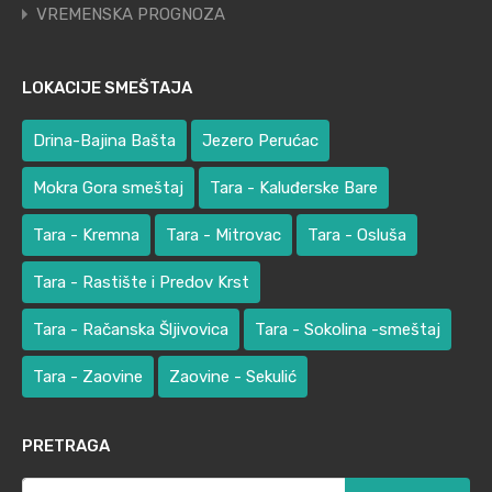
VREMENSKA PROGNOZA
LOKACIJE SMEŠTAJA
Drina-Bajina Bašta
Jezero Perućac
Mokra Gora smeštaj
Tara - Kaluđerske Bare
Tara - Kremna
Tara - Mitrovac
Tara - Osluša
Tara - Rastište i Predov Krst
Tara - Račanska Šljivovica
Tara - Sokolina -smeštaj
Tara - Zaovine
Zaovine - Sekulić
PRETRAGA
Претрага