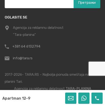
за:
OGLASITE SE
Agencija za reklamnu delatnost
"Tara-planina"
+381 64 6132794
info@tara.rs
2017-2026- TARA.RS - Najbolja ponuda smeštaja na
planini Tari.
Agencija za reklamnu delatnost
TARA-PLANINA
Apartman 12-9