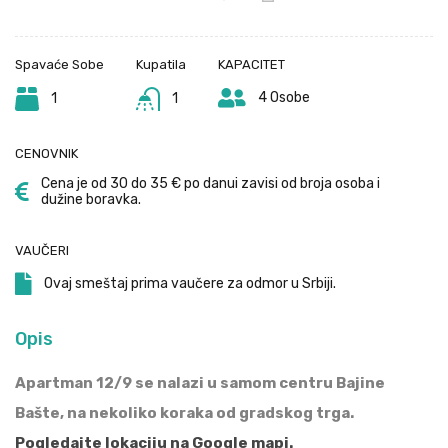
Spavaće Sobe
Kupatila
KAPACITET
4 Osobe
1
1
CENOVNIK
Cena je od 30 do 35 € po danui zavisi od broja osoba i
dužine boravka.
VAUČERI
Ovaj smeštaj prima vaučere za odmor u Srbiji.
Opis
Apartman 12/9 se nalazi u samom centru Bajine
Bašte, na nekoliko koraka od gradskog trga.
Pogledajte lokaciju na Google mapi.