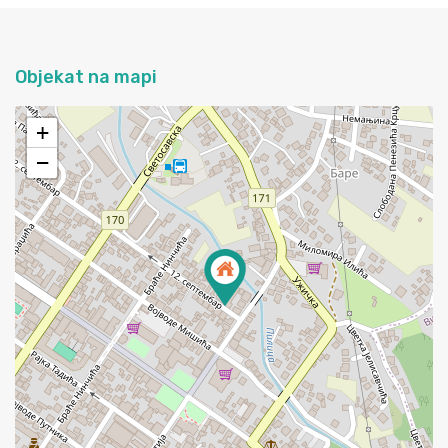
Objekat na mapi
+
−