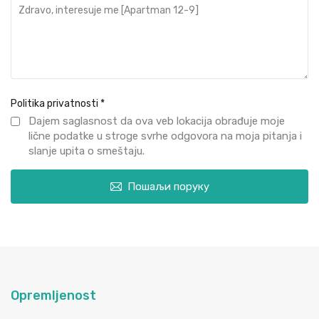
Politika privatnosti
*
Dajem saglasnost da ova veb lokacija obrađuje moje
lične podatke u stroge svrhe odgovora na moja pitanja i
slanje upita o smeštaju.
Пошаљи поруку
Opremljenost