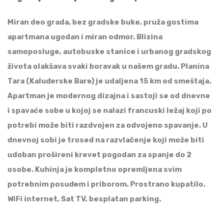
Miran deo grada, bez gradske buke, pruža gostima
apartmana ugodan i miran odmor. Blizina
samoposluge, autobuske stanice i urbanog gradskog
života olakšava svaki boravak u našem gradu. Planina
Tara (Kaluđerske Bare) je udaljena 15 km od smeštaja.
Apartman je modernog dizajna i sastoji se od dnevne
i spavaće sobe u kojoj se nalazi francuski ležaj koji po
potrebi može biti razdvojen za odvojeno spavanje. U
dnevnoj sobi je trosed na razvlačenje koji može biti
udoban prošireni krevet pogodan za spanje do 2
osobe. Kuhinja je kompletno opremljena svim
potrebnim posuđem i priborom. Prostrano kupatilo.
WiFi internet, Sat TV, besplatan parking.