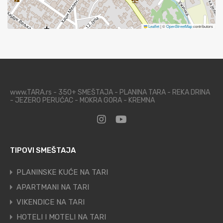
Leaflet
|
©
OpenStreetMap
contributors
www.TARA.rs - 350+ SMEŠTAJA - PLANINA TARA - REKA DRINA
- JEZERO PERUĆAC - MOKRA GORA - KREMNA
TIPOVI SMEŠTAJA
PLANINSKE KUĆE NA TARI
APARTMANI NA TARI
VIKENDICE NA TARI
HOTELI I MOTELI NA TARI