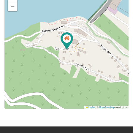
−
Leaflet
|
©
OpenStreetMap
contributors