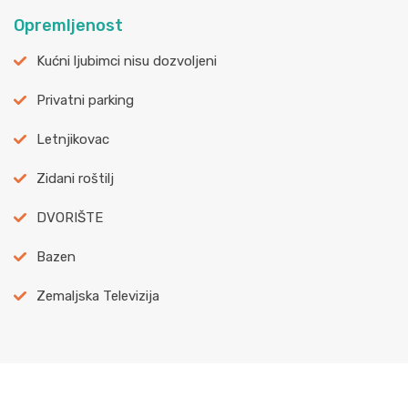
Opremljenost
Kućni ljubimci nisu dozvoljeni
Privatni parking
Letnjikovac
Zidani roštilj
DVORIŠTE
Bazen
Zemaljska Televizija