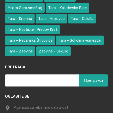
Mokra Gora smeštaj
Tara - Kaluđerske Bare
Tara - Kremna
Tara - Mitrovac
Tara - Osluša
Tara - Rastište i Predov Krst
Tara - Račanska Šljivovica
Tara - Sokolina -smeštaj
Tara - Zaovine
Zaovine - Sekulić
PRETRAGA
Претрага
за:
OGLASITE SE
Agencija za reklamnu delatnost