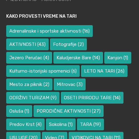
KAKO PROVESTI VREME NA TARI
Adrenalinske i sportske aktivnosti
(16)
AKTIVNOSTI
(43)
Fotografije
(2)
Jezero Perućac
(4)
Kaludjerske Bare
(14)
Kanjon
(1)
Kulturno-istorijski spomenici
(6)
LETO NA TARI
(26)
Mesto za piknik
(2)
Mitrovac
(3)
ODRŽIVI TURIZAM
(9)
OSETI PRIRODU TARE
(14)
Osluša
(1)
PORODIČNE AKTIVNOSTI
(27)
Predov Krst
(4)
Sokolina
(1)
TARA
(19)
USLUGE
(20)
Video
(7)
VIDIKOVCI NA TARI
(11)