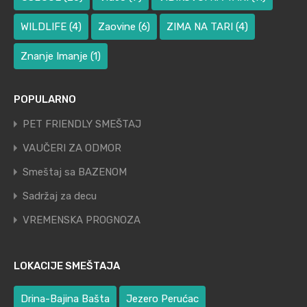
WILDLIFE
(4)
Zaovine
(6)
ZIMA NA TARI
(4)
Znanje Imanje
(1)
POPULARNO
PET FRIENDLY SMEŠTAJ
VAUČERI ZA ODMOR
Smeštaj sa BAZENOM
Sadržaj za decu
VREMENSKA PROGNOZA
LOKACIJE SMEŠTAJA
Drina-Bajina Bašta
Jezero Perućac