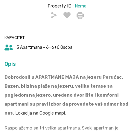
Property ID :
Nema
KAPACITET
3 Apartmana - 6+6+6 Osoba
Opis
Dobrodosli u APARTMANE MAJA na jezeru Perućac.
Bazen, blizina plaže na jezeru, velike terase sa
pogledom na jezero, uređeno dvorište i komforni
apartmani su pravi izbor da provedete vaš odmor kod
nas.
Lokacija na Google mapi.
Raspolažemo sa tri velika apartmana. Svaki apartman je