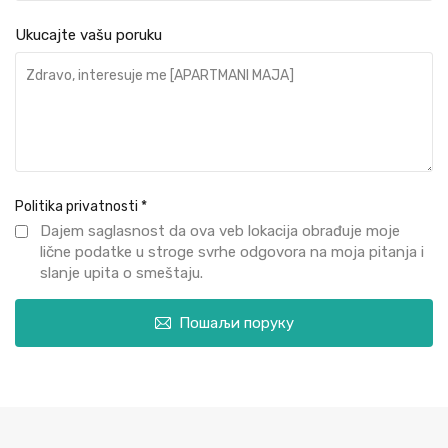
Ukucajte vašu poruku
Politika privatnosti
*
Dajem saglasnost da ova veb lokacija obrađuje moje
lične podatke u stroge svrhe odgovora na moja pitanja i
slanje upita o smeštaju.
Пошаљи поруку