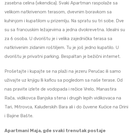
zasebna celina (vikendica). Svaki Apartman raspolaže sa
velikom natkrivenom terasom, dvevnim boravkom sa
kuhinjom i kupatilom u prizemlju. Na spratu su tri sobe. Dve
su sa francuskim ležajevima a jedna dvokrevetna. Idealni su
za 6 osoba. U dvorištu je i velika zajednička terasa sa
natkrivenim zidanim roštiljem. Tu je još jedno kupatilo. U
dvorištu je privatni parking. Bespaltan je bežični internet.
Prošetajte i kupajte se na plaži na jezeru Perućac ili samo
uživajte uz knjigu lli kaficu sa pogledom sa naše terase. Od
nas pravite izlete de vodopada i rečice Vrelo, Manastira
Rača, vidikovca Banjska stena i drugih lepih vidikovaca na
Tari, Mitrovca, Kaluđerskih Bara ali i do čuvene Kućice na Drini
i Bajine Bašte.
Apartmani Maja, gde svaki trenutak postaje