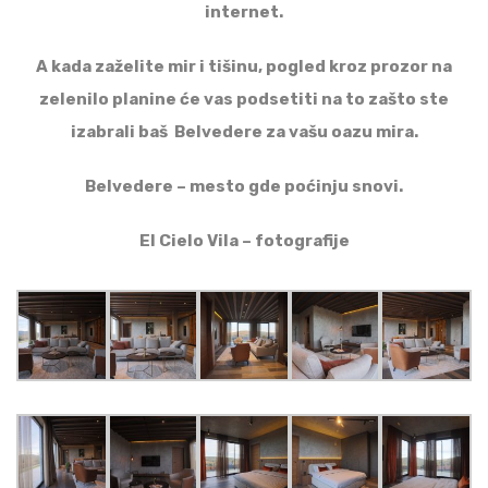
internet.
A kada zaželite mir i tišinu, pogled kroz prozor na
zelenilo planine će vas podsetiti na to zašto ste
izabrali baš Belvedere za vašu oazu mira.
Belvedere – mesto gde poćinju snovi.
El Cielo Vila – fotografije