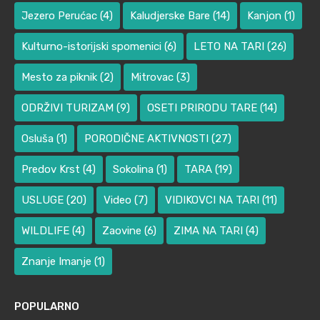
Jezero Perućac
(4)
Kaludjerske Bare
(14)
Kanjon
(1)
Kulturno-istorijski spomenici
(6)
LETO NA TARI
(26)
Mesto za piknik
(2)
Mitrovac
(3)
ODRŽIVI TURIZAM
(9)
OSETI PRIRODU TARE
(14)
Osluša
(1)
PORODIČNE AKTIVNOSTI
(27)
Predov Krst
(4)
Sokolina
(1)
TARA
(19)
USLUGE
(20)
Video
(7)
VIDIKOVCI NA TARI
(11)
WILDLIFE
(4)
Zaovine
(6)
ZIMA NA TARI
(4)
Znanje Imanje
(1)
POPULARNO