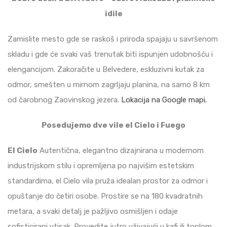
idile
Zamislite mesto gde se raskoš i priroda spajaju u savršenom
skladu i gde će svaki vaš trenutak biti ispunjen udobnošću i
elengancijom. Zakoračite u Belvedere, eskluzivni kutak za
odmor, smešten u mirnom zagrljaju planina, na samo 8 km
od čarobnog Zaovinskog jezera.
Lokacija na Google mapi.
Posedujemo dve vile el Cielo i Fuego
El Cielo
Autentična, elegantno dizajnirana u modernom
industrijskom stilu i opremljena po najvišim estetskim
standardima, el Cielo vila pruža idealan prostor za odmor i
opuštanje do četiri osobe. Prostire se na 180 kvadratnih
metara, a svaki detalj je pažljivo osmišljen i odaje
sofisticirani utisak. Provedite jutro uživajući u kafi ili toplom