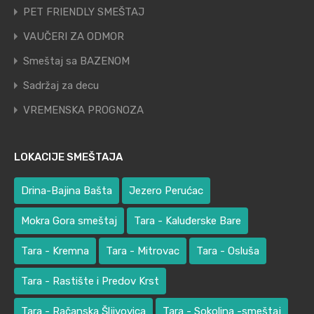
PET FRIENDLY SMEŠTAJ
VAUČERI ZA ODMOR
Smeštaj sa BAZENOM
Sadržaj za decu
VREMENSKA PROGNOZA
LOKACIJE SMEŠTAJA
Drina-Bajina Bašta
Jezero Perućac
Mokra Gora smeštaj
Tara - Kaluđerske Bare
Tara - Kremna
Tara - Mitrovac
Tara - Osluša
Tara - Rastište i Predov Krst
Tara - Račanska Šljivovica
Tara - Sokolina -smeštaj