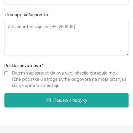
Ukucajte vašu poruku
Politika privatnosti
*
Dajem saglasnost da ova veb lokacija obrađuje moje
lične podatke u stroge svrhe odgovora na moja pitanja i
slanje upita o smeštaju.
Пошаљи поруку