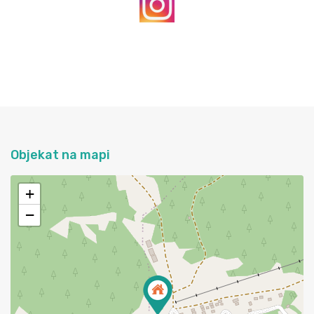
Objekat na mapi
+
−