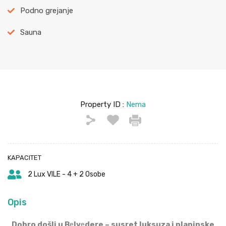
Podno grejanje
Sauna
Property ID :
Nema
KAPACITET
2 Lux VILE - 4 + 2 Osobe
Opis
Dobro došli u B
e
lv
e
dere – susret luksuza i planinske