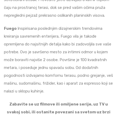
čaju na prostranoj terasi, dok se pred vašim očima pruža
nepregledni pejzaž prekrasno oslikanih planinskih visova.
Fuego
Inspirisana poslednjim dizajnerskim trendovima
kreiranja savremenih enterijera, Fuego vila je takođe
opremljena do najsitnijih detalja kako bi zadovoljila sve vaše
potrebe. Ovo je savršeno mesto za intimni odmor u kojem
može boraviti najviše 2 osobe. Površine je 100 kvadratnih
metara, i poseduje jednu spavaću sobu. Od dodatnih
pogodnosti izdvajamo komfornu terasu, podno grejanje, veš
mašinu, sudomašinu, frižider, kao i aparat za espresso koji se
nalazi u sklopu kuhinje.
Zabavite se uz filmove ili omiljene serije, uz TV u
svakoj sobi, ili ostanite povezani sa svetom uz brzi