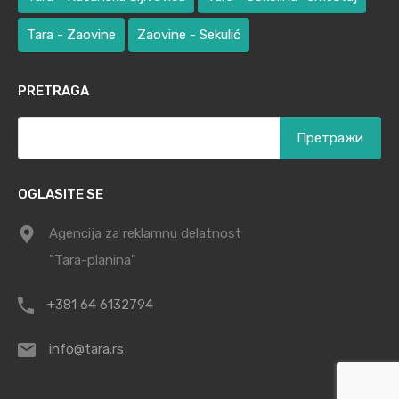
Tara - Zaovine
Zaovine - Sekulić
PRETRAGA
Претрага
за:
OGLASITE SE
Agencija za reklamnu delatnost
"Tara-planina"
+381 64 6132794
info@tara.rs