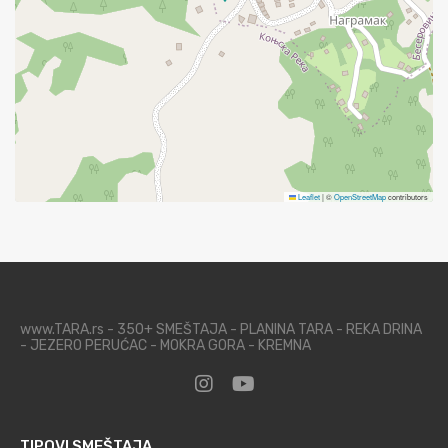
Leaflet
|
©
OpenStreetMap
contributors
www.TARA.rs - 350+ SMEŠTAJA - PLANINA TARA - REKA DRINA
- JEZERO PERUĆAC - MOKRA GORA - KREMNA
TIPOVI SMEŠTAJA