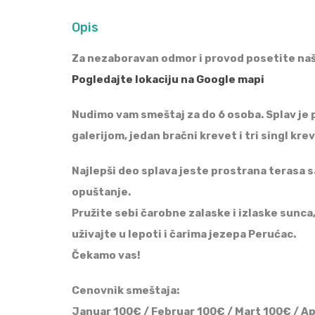
Opis
Za nezaboravan odmor i provod posetite naš 
Pogledajte lokaciju na Google mapi
Nudimo vam smeštaj za do 6 osoba. Splav je
galerijom, jedan bračni krevet i tri singl kre
Najlepši deo splava jeste prostrana terasa sa
opuštanje.
Pružite sebi čarobne zalaske i izlaske sunca
uživajte u lepoti i čarima jezepa Perućac.
Čekamo vas!
Cenovnik smeštaja:
Januar 100€ / Februar 100€ / Mart 100€ / A