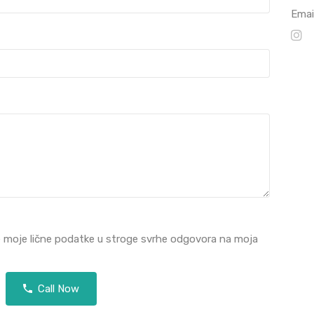
Emai
e moje lične podatke u stroge svrhe odgovora na moja
Call Now