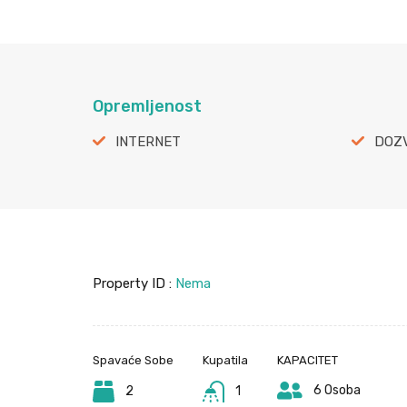
Opremljenost
INTERNET
DOZV
Property ID :
Nema
Spavaće Sobe
Kupatila
KAPACITET
6 Osoba
2
1