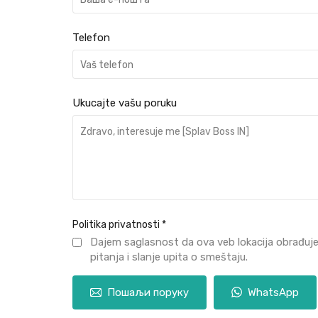
Telefon
Ukucajte vašu poruku
Politika privatnosti
*
Dajem saglasnost da ova veb lokacija obrađuj
pitanja i slanje upita o smeštaju.
Пошаљи поруку
WhatsApp