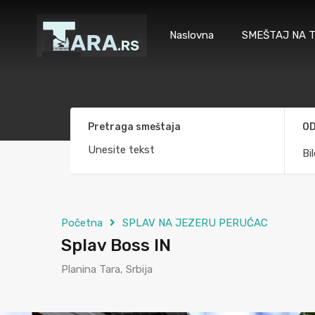
Naslovna
SMEŠTAJ NA T
Pretraga smeštaja
OD
Bi
Početna
SPLAV NA JEZERU PERUĆAC
Splav Boss IN
Planina Tara, Srbija