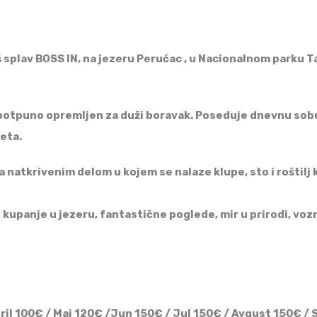
splav BOSS IN, na jezeru Perućac , u Nacionalnom parku Ta
 potpuno opremljen za duži boravak. Poseduje dnevnu sobu
veta.
 natkrivenim delom u kojem se nalaze klupe, sto i roštilj k
, kupanje u jezeru, fantastične poglede, mir u prirodi, v
pril 100€ / Maj 120€ /Jun 150€ / Jul 150€ / Avgust 150€ 