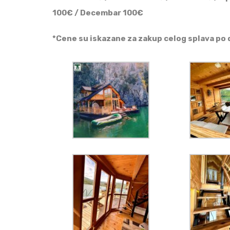
100€ / Decembar 100€
*Cene su iskazane za zakup celog splava po