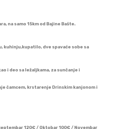
ra, na samo 15km od Bajine Bašte.
, kuhinju,kupatilo, dve spavaće sobe sa
ao i deo sa ležaljkama, za sunčanje i
oznje čamcem, krstarenje Drinskim kanjonom i
/ Septembar 120€ / Oktobar 100€ / Novembar