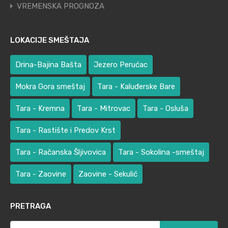
VREMENSKA PROGNOZA
LOKACIJE SMEŠTAJA
Drina-Bajina Bašta
Jezero Perućac
Mokra Gora smeštaj
Tara - Kaluđerske Bare
Tara - Kremna
Tara - Mitrovac
Tara - Osluša
Tara - Rastište i Predov Krst
Tara - Račanska Šljivovica
Tara - Sokolina -smeštaj
Tara - Zaovine
Zaovine - Sekulić
PRETRAGA
Претрага