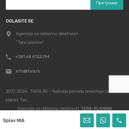
за:
OGLASITE SE
Agencija za reklamnu delatnost
"Tara-planina"
+381 64 6132794
info@tara.rs
2017-2026- TARA.RS - Najbolja ponuda smeštaja na
planini Tari.
Agencija za reklamnu delatnost
TARA-PLANINA
Splav MIA