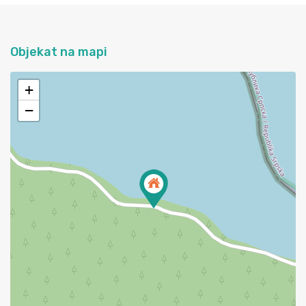
Objekat na mapi
+
−