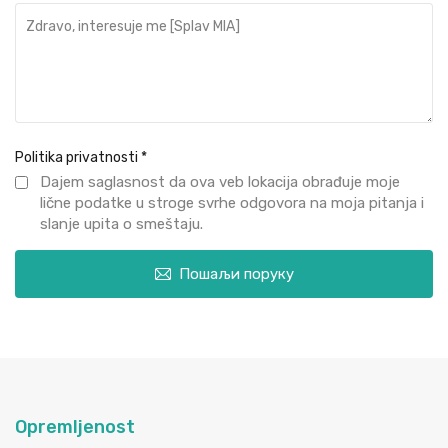
Politika privatnosti
*
Dajem saglasnost da ova veb lokacija obrađuje moje
lične podatke u stroge svrhe odgovora na moja pitanja i
slanje upita o smeštaju.
Пошаљи поруку
Opremljenost