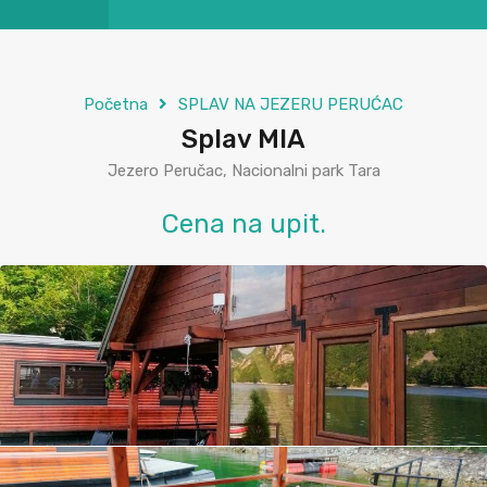
Početna
SPLAV NA JEZERU PERUĆAC
Splav MIA
Jezero Peručac, Nacionalni park Tara
Cena na upit.