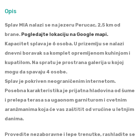
Opis
Splav MIA nalazi se na jezeru Perucac, 2,5 km od
brane.
Pogledajte lokaciju na Google mapi.
Kapacitet splava je 6 osoba. U prizemlju se nalazi
dnevni boravak sa komplet opremljenom kuhinjom i
kupatilom. Na spratu je prostrana galerija u kojoj
mogu da spavaju 4 osobe.
Splav je pokriven neograničenim internetom.
Posebna karakteristika je prijatna hladovina od šume
i prelepa terasa sa ugaonom garniturom i cvetnim
aranžmanima koja će vas zaštitit od vrućine u letnjim
danima.
Provedite nezaboravne i lepe trenutke, rashladite se