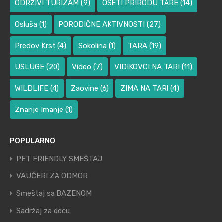
ODRŽIVI TURIZAM
(9)
OSETI PRIRODU TARE
(14)
Osluša
(1)
PORODIČNE AKTIVNOSTI
(27)
Predov Krst
(4)
Sokolina
(1)
TARA
(19)
USLUGE
(20)
Video
(7)
VIDIKOVCI NA TARI
(11)
WILDLIFE
(4)
Zaovine
(6)
ZIMA NA TARI
(4)
Znanje Imanje
(1)
POPULARNO
PET FRIENDLY SMEŠTAJ
VAUČERI ZA ODMOR
Smeštaj sa BAZENOM
Sadržaj za decu