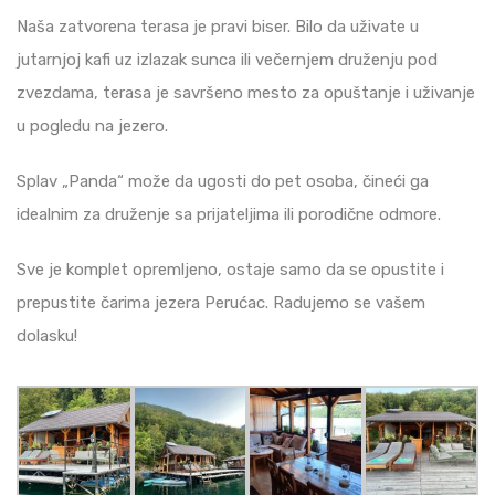
Naša zatvorena terasa je pravi biser. Bilo da uživate u
jutarnjoj kafi uz izlazak sunca ili večernjem druženju pod
zvezdama, terasa je savršeno mesto za opuštanje i uživanje
u pogledu na jezero.
Splav „Panda“ može da ugosti do pet osoba, čineći ga
idealnim za druženje sa prijateljima ili porodične odmore.
Sve je komplet opremljeno, ostaje samo da se opustite i
prepustite čarima jezera Perućac. Radujemo se vašem
dolasku!