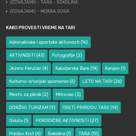
IZDVAJAMO - TARA - SOKOLINA
IZDVAJAMO - MOKRA GORA
KAKO PROVESTI VREME NA TARI
Adrenalinske i sportske aktivnosti
(16)
AKTIVNOSTI
(43)
Fotografije
(2)
Jezero Perućac
(4)
Kaludjerske Bare
(14)
Kanjon
(1)
Kulturno-istorijski spomenici
(6)
LETO NA TARI
(26)
Mesto za piknik
(2)
Mitrovac
(3)
ODRŽIVI TURIZAM
(9)
OSETI PRIRODU TARE
(14)
Osluša
(1)
PORODIČNE AKTIVNOSTI
(27)
Predov Krst
(4)
Sokolina
(1)
TARA
(19)