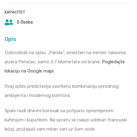
KAPACITET
5 Osoba
Opis
Dobrodošli na splav „Panda“, smešten na mirnim talasima
jezera Perućac, samo 2.7 kilometara od brane.
Pogledajte
lokaciju na Google mapi.
Ovaj splav predstavlja savršenu kombinaciju prirodnog
ambijenta i modernog komfora.
Spalv nudi dnevni boravak sa potpuno opremljenom
kuhinjom i kupatilom. Na spratu se nalazi udoban francuski
ležaj, pružajući vam miran san uz šum vode.