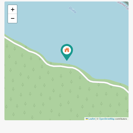
+
−
Leaflet
|
©
OpenStreetMap
contributors