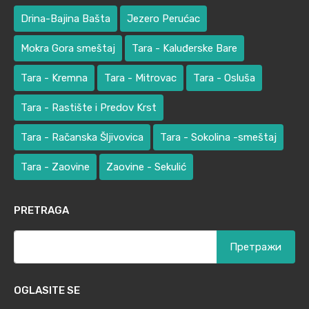
Drina-Bajina Bašta
Jezero Perućac
Mokra Gora smeštaj
Tara - Kaluđerske Bare
Tara - Kremna
Tara - Mitrovac
Tara - Osluša
Tara - Rastište i Predov Krst
Tara - Račanska Šljivovica
Tara - Sokolina -smeštaj
Tara - Zaovine
Zaovine - Sekulić
PRETRAGA
Претрага
за:
OGLASITE SE