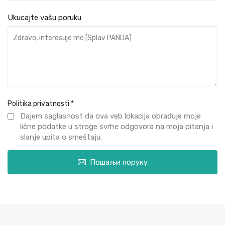
Ukucajte vašu poruku
Politika privatnosti
*
Dajem saglasnost da ova veb lokacija obrađuje moje
lične podatke u stroge svrhe odgovora na moja pitanja i
slanje upita o smeštaju.
Пошаљи поруку