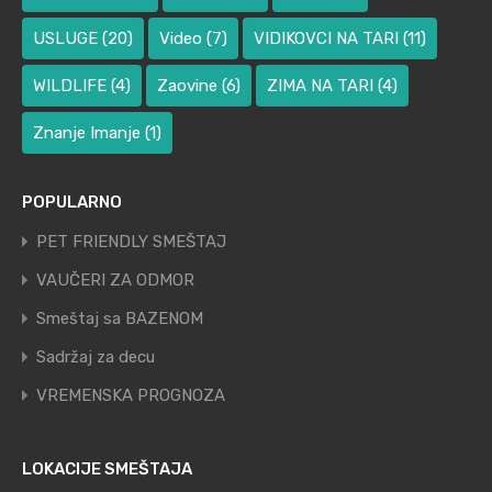
USLUGE
(20)
Video
(7)
VIDIKOVCI NA TARI
(11)
WILDLIFE
(4)
Zaovine
(6)
ZIMA NA TARI
(4)
Znanje Imanje
(1)
POPULARNO
PET FRIENDLY SMEŠTAJ
VAUČERI ZA ODMOR
Smeštaj sa BAZENOM
Sadržaj za decu
VREMENSKA PROGNOZA
LOKACIJE SMEŠTAJA